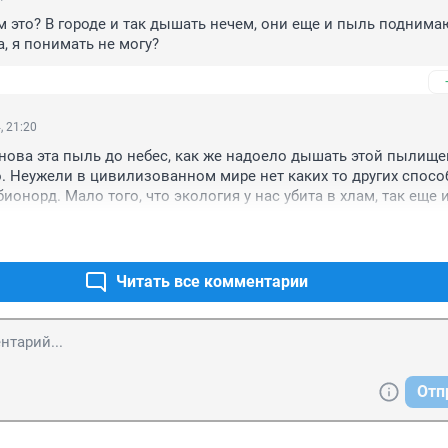
м это? В городе и так дышать нечем, они еще и пыль поднимаю
а, я понимать не могу?
, 21:20
снова эта пыль до небес, как же надоело дышать этой пылищей
о. Неужели в цивилизованном мире нет каких то других способ
бионорд. Мало того, что экология у нас убита в хлам, так еще и
вается.
Читать все комментарии
Отп