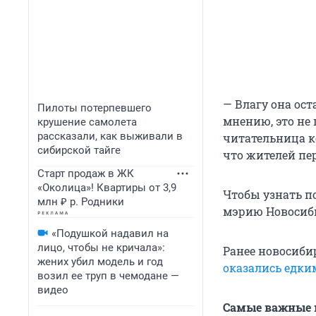
— Влагу она ос
Пилоты потерпевшего
мнению, это не 
крушение самолета
рассказали, как выживали в
читательница к
сибирской тайге
что жителей пе
Старт продаж в ЖК
«Околица»! Квартиры от 3,9
Чтобы узнать по
млн ₽ р. Родники
мэрию Новосиб
«Подушкой надавил на
лицо, чтобы не кричала»:
Ранее новосиби
жених убил модель и год
оказались едки
возил ее труп в чемодане —
видео
Самые важные н