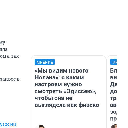
ему
вила
ома, так
МНЕНИЕ
МНЕНИ
«Мы видим нового
Близн
Нолана»: с каким
внеза
запрос в
настроем нужно
Девам
смотреть «Одиссею»,
допол
чтобы она не
траты
выглядела как фиаско
август
зодиа
прогн
 NGS.RU
.