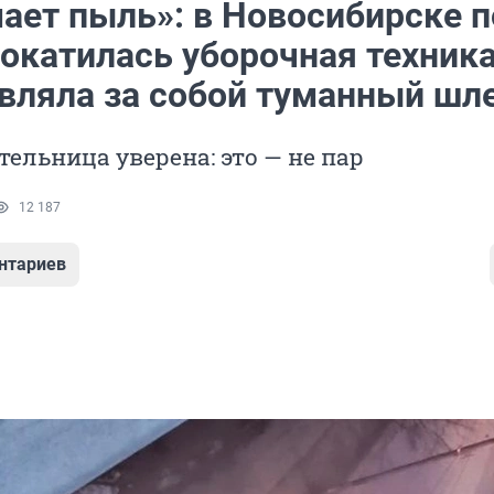
ает пыль»: в Новосибирске п
рокатилась уборочная техник
авляла за собой туманный шл
ельница уверена: это — не пар
12 187
нтариев