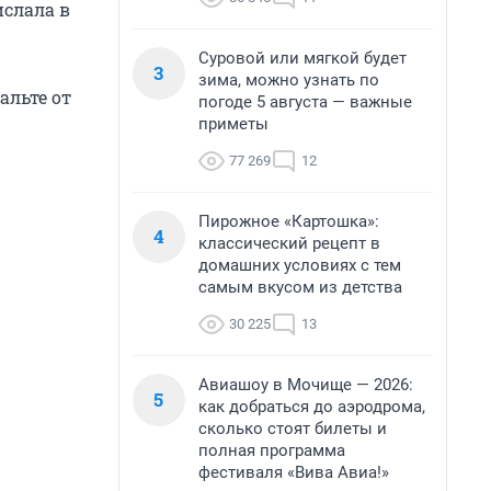
ислала в
Суровой или мягкой будет
3
зима, можно узнать по
альте от
погоде 5 августа — важные
приметы
77 269
12
Пирожное «Картошка»:
4
классический рецепт в
домашних условиях с тем
самым вкусом из детства
30 225
13
Авиашоу в Мочище — 2026:
5
как добраться до аэродрома,
сколько стоят билеты и
полная программа
фестиваля «Вива Авиа!»