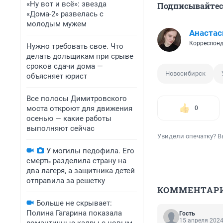
«Ну вот и всё»: звезда
Подписывайтесь
«Дома-2» развелась с
молодым мужем
Анастас
Корреспонд
Нужно требовать свое. Что
делать дольщикам при срыве
сроков сдачи дома —
Новосибирск
объясняет юрист
Все полосы Димитровского
моста откроют для движения
0
осенью — какие работы
выполняют сейчас
Увидели опечатку? В
У могилы педофила. Его
смерть разделила страну на
два лагеря, а защитника детей
отправила за решетку
КОММЕНТАР
Больше не скрывает:
Полина Гагарина показала
Гость
15 апреля 2024