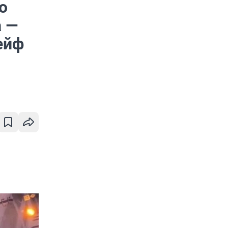
о
а —
ейф