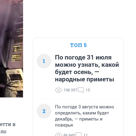
ТОП 5
По погоде 31 июля
1
можно узнать, какой
будет осень, —
народные приметы
158 357
15
По погоде 3 августа можно
2
определить, каким будет
декабрь, — приметы и
етти в
поверья
ало
86 845
11