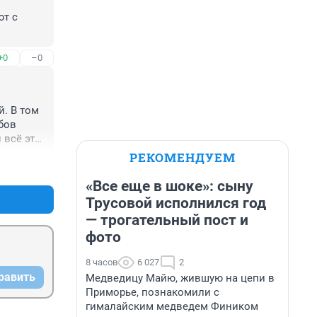
т с 
+0
–0
. В том 
ов 
 всё это 
РЕКОМЕНДУЕМ
+0
–0
«Все еще в шоке»: сыну
Трусовой исполнился год
— трогательный пост и
фото
8 часов
6 027
2
равить
Медведицу Майю, жившую на цепи в
Приморье, познакомили с
гималайским медведем Фиником