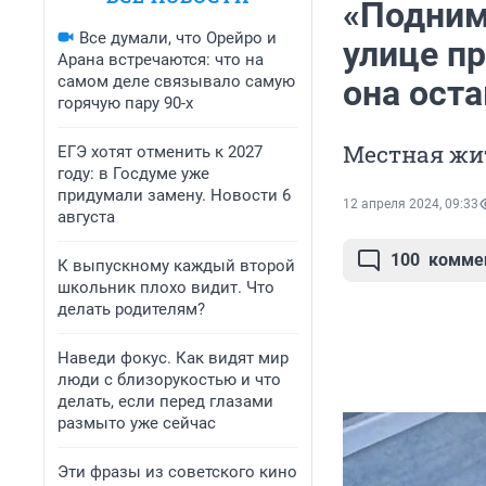
«Подним
Все думали, что Орейро и
улице п
Арана встречаются: что на
самом деле связывало самую
она ост
горячую пару 90-х
Местная жит
ЕГЭ хотят отменить к 2027
году: в Госдуме уже
придумали замену. Новости 6
12 апреля 2024, 09:33
августа
100
комме
К выпускному каждый второй
школьник плохо видит. Что
делать родителям?
Наведи фокус. Как видят мир
люди с близорукостью и что
делать, если перед глазами
размыто уже сейчас
Эти фразы из советского кино