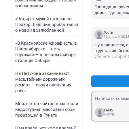
романтичные кадры с новым
избранником
Господи да заче
дорог. Где логик
«Четырех мужей потеряла»:
Прохор Шаляпин проболтался
о новой возлюбленной
Гость
12 апреля 2024
«В Красноярске жираф есть, в
Ну начинается, 
Новосибирске — нет».
году так же был
Горожане— о вечном выборе
убирать с дорог 
столицы Сибири
на легкие осажи
На Петухова заканчивают
масштабный дорожный
ремонт — сроки окончания
работ
Множество сайтов враз стали
недоступны: массовый сбой
Гость
Войти
произошел в Рунете
Нам врали, что кофе вреден?