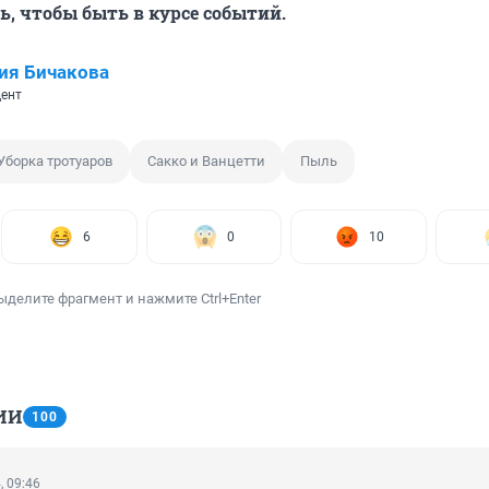
, чтобы быть в курсе событий.
ия Бичакова
ент
Уборка тротуаров
Сакко и Ванцетти
Пыль
6
0
10
ыделите фрагмент и нажмите Ctrl+Enter
ИИ
100
, 09:46