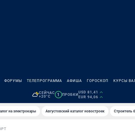
ФОРУМЫ
ТЕЛЕПРОГРАММА
АФИША
ГОРОСКОП
КУРСЫ ВА
USD 81,41
СЕЙЧАС
1
ПРОБКИ
+20°C
EUR 94,06
алог на электрокары
Августовский каталог новостроек
Строитель б
ОРТ