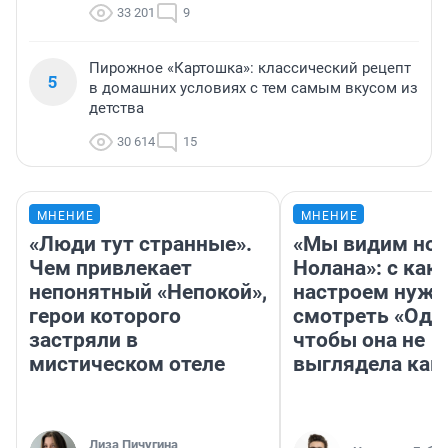
33 201
9
Пирожное «Картошка»: классический рецепт
5
в домашних условиях с тем самым вкусом из
детства
30 614
15
МНЕНИЕ
МНЕНИЕ
«Люди тут странные».
«Мы видим нов
Чем привлекает
Нолана»: с как
непонятный «Непокой»,
настроем нужн
герои которого
смотреть «Оди
застряли в
чтобы она не
мистическом отеле
выглядела как
Лиза Пичугина