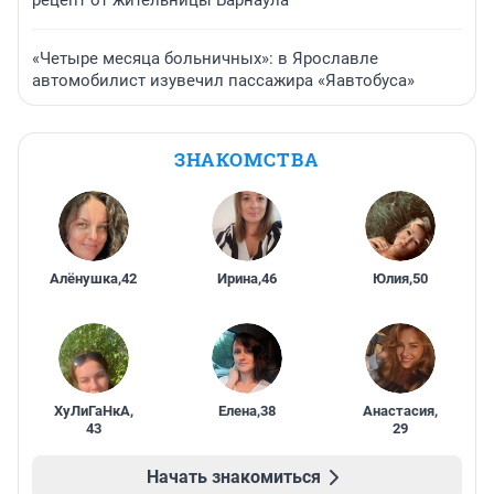
рецепт от жительницы Барнаула
«Четыре месяца больничных»: в Ярославле
автомобилист изувечил пассажира «Яавтобуса»
ЗНАКОМСТВА
Алёнушка
,
42
Ирина
,
46
Юлия
,
50
ХуЛиГаНкА
,
Елена
,
38
Анастасия
,
43
29
Начать знакомиться