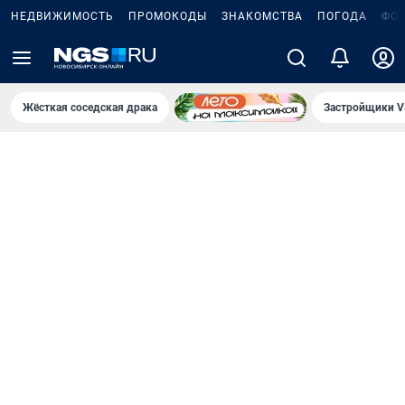
НЕДВИЖИМОСТЬ
ПРОМОКОДЫ
ЗНАКОМСТВА
ПОГОДА
ФО
Жёсткая соседская драка
Застройщики V