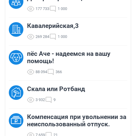
177 733
1 000
Кавалерийская,3
269 284
1 000
пёс Аче - надеемся на вашу
помощь!
88 094
366
Скала или Ротбанд
3 932
9
Компенсация при увольнении за
неиспользованный отпуск.
7 659
21