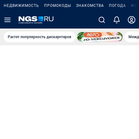
НЕДВИЖИМОСТЬ
ПРОМОКОДЫ
ЗНАКОМСТВА
ПОГОДА
ФО
Растет популярность дискаунтеров
Межд