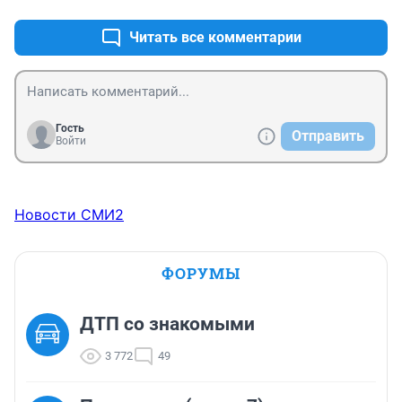
следственных действий, даже в рамках до 
следственной проверки, Выйти на самих Себя!
Читать все комментарии
Гость
Отправить
Войти
Новости СМИ2
ФОРУМЫ
ДТП со знакомыми
3 772
49