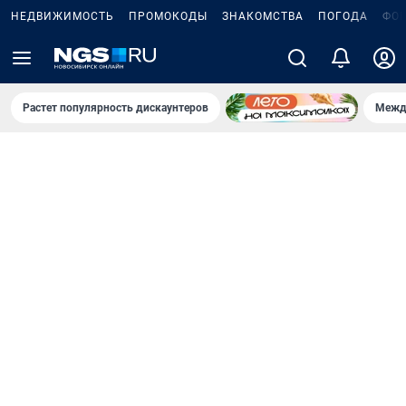
НЕДВИЖИМОСТЬ
ПРОМОКОДЫ
ЗНАКОМСТВА
ПОГОДА
ФО
Растет популярность дискаунтеров
Межд