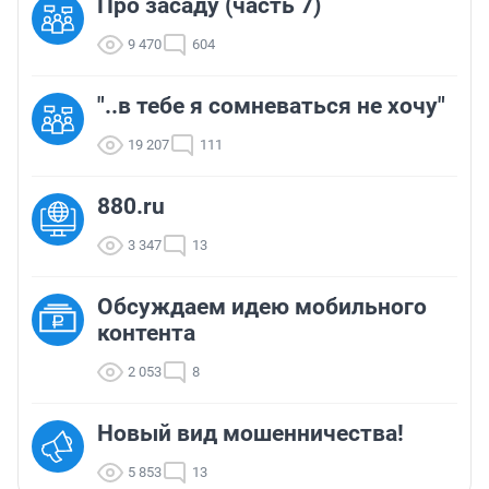
Про засаду (часть 7)
9 470
604
"..в тебе я сомневаться не хочу"
19 207
111
880.ru
3 347
13
Обсуждаем идею мобильного
контента
2 053
8
Новый вид мошенничества!
5 853
13