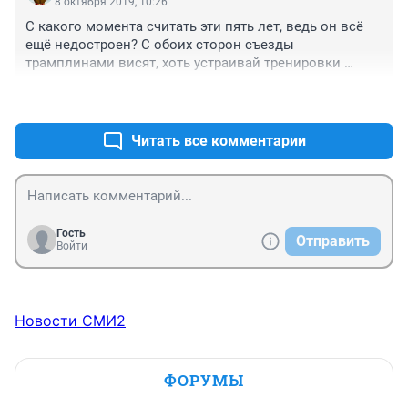
8 октября 2019, 10:26
богдашку, там половину города надо сносить и 
С какого момента считать эти пять лет, ведь он всё 
строить заново!
ещё недостроен? С обоих сторон съезды 
трамплинами висят, хоть устраивай тренировки 
лётчиков палубной авиации. И позорище это даже в 
+0
–2
гугломапе видно.
Читать все комментарии
Гость
Отправить
Войти
Новости СМИ2
ФОРУМЫ