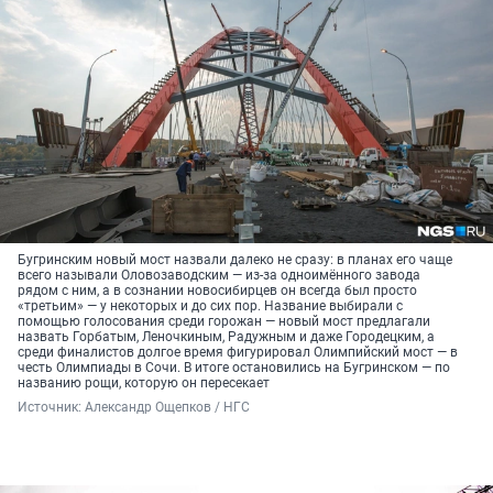
Бугринским новый мост назвали далеко не сразу: в планах его чаще
всего называли Оловозаводским — из-за одноимённого завода
рядом с ним, а в сознании новосибирцев он всегда был просто
«третьим» — у некоторых и до сих пор. Название выбирали с
помощью голосования среди горожан — новый мост предлагали
назвать Горбатым, Леночкиным, Радужным и даже Городецким, а
среди финалистов долгое время фигурировал Олимпийский мост — в
честь Олимпиады в Сочи. В итоге остановились на Бугринском — по
названию рощи, которую он пересекает
Источник: 
Александр Ощепков / НГС