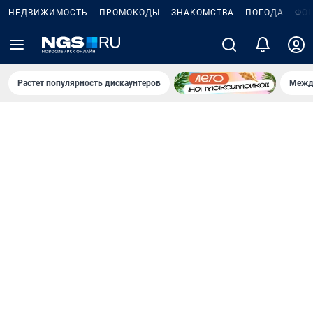
НЕДВИЖИМОСТЬ
ПРОМОКОДЫ
ЗНАКОМСТВА
ПОГОДА
ФО
Растет популярность дискаунтеров
Межд