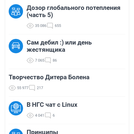
Дозор глобального потепления
(часть 5)
35 086
655
Сам дебил :) или день
жестянщика
7 065
86
Творчество Дитера Болена
55 977
217
В НГС чат с Linux
4 041
6
Принципы