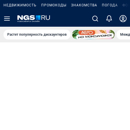
НЕДВИЖИМОСТЬ
ПРОМОКОДЫ
ЗНАКОМСТВА
ПОГОДА
ФО
Растет популярность дискаунтеров
Межд