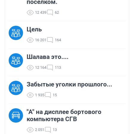
поселком.
12 439
62
Цель
16 201
164
Шалава это....
12 164
113
Забытые уголки прошлого...
1 935
15
"A" на дисплее бортового
компьютера СГВ
2 051
13