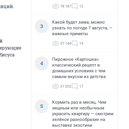
диций.
78 187
12
Какой будет зима, можно
3
узнать по погоде 7 августа, —
важные приметы
й
57 144
14
 верующие
Иисуса
Пирожное «Картошка»:
4
классический рецепт в
домашних условиях с тем
самым вкусом из детства
31 022
17
Кормить раз в месяц. Чем
5
хищным или необычным
украсить квартиру — смотрим
зелёное разнообразие на
выставке экзотики