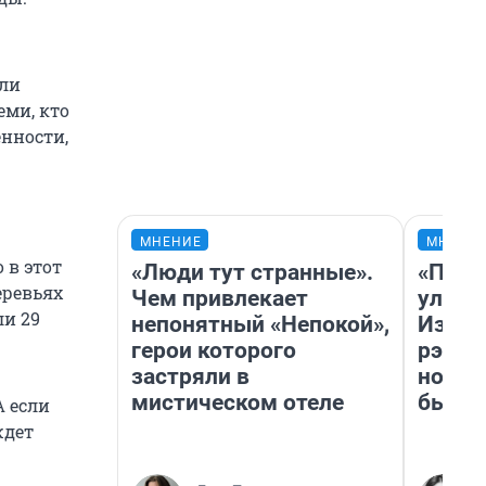
ли
еми, кто
нности,
МНЕНИЕ
МНЕНИ
 в этот
«Люди тут странные».
«Поче
еревьях
Чем привлекает
улыба
ли 29
непонятный «Непокой»,
Извес
герои которого
рэпер
застряли в
новос
мистическом отеле
было
А если
ждет