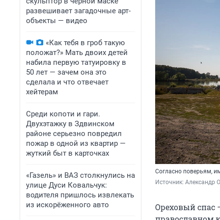
скульптор в черной маске
развешивает загадочные арт-
объекты — видео
«Как тебя в гроб такую
положат?» Мать двоих детей
набила первую татуировку в
50 лет — зачем она это
сделала и что отвечает
хейтерам
Среди копоти и гари.
Двухэтажку в Здвинском
районе серьезно повредил
пожар в одной из квартир —
жуткий быт в карточках
Согласно поверьям, им
«Газель» и ВАЗ столкнулись на
Источник: 
Александр 
улице Дуси Ковальчук:
водителя пришлось извлекать
из искорёженного авто
Ореховый спас 
православном к