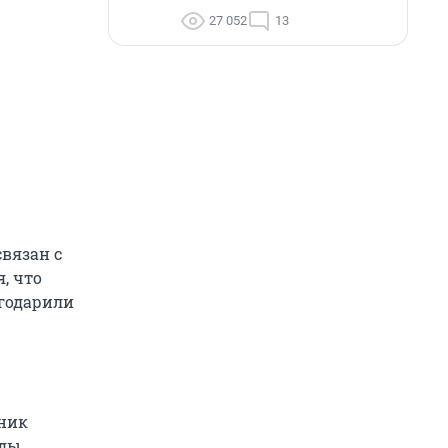
27 052
13
связан с
, что
агодарили
дник
ды.