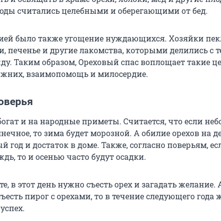
ды считались целебными и оберегающими от бед.
ией было также угощение нуждающихся. Хозяйки пек
, печенье и другие лакомства, которыми делились с т
у. Таким образом, Ореховый спас воплощает такие це
лижних, взаимопомощь и милосердие.
оверья
огат и на народные приметы. Считается, что если небо
лнечное, то зима будет морозной. А обилие орехов на д
 год и достаток в доме. Также, согласно поверьям, ес
ждь, то и осенью часто будут осадки.
е, в этот день нужно съесть орех и загадать желание. 
ъесть пирог с орехами, то в течение следующего года 
успех.