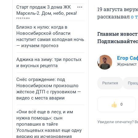
Старт продаж 3 дома ЖК
19 августа вер
Марсель-2. Дом, небо, река!
рассказывал
о 
Близко к нулю: когда в
Новосибирской области
Главные новост
наступит самая холодная ночь
Подписывайтесь
— изучаем прогноз
Егор Са
Аджика на зиму: три простых
Журналист
и вкусных рецепта
Снёс ограждение: под
Религия
Праз
Новосибирском произошло
жёсткое ДТП с грузовиком —
видео с места аварии
0
«Они всё еще в лесу, и им
нужна помощь»: сын
Увидели опечатку? В
пропавших в тайге
Усольцевых назвал еще одну
версию их исчезновения