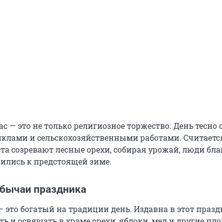
с — это не только религиозное торжество. День тесно 
лами и сельскохозяйственными работами. Считается
ста созревают лесные орехи, собирая урожай, люди бл
вились к предстоящей зиме.
обычаи праздника
— это богатый на традиции день. Издавна в этот праз
ь и освящать в храме орехи, яблоки, мед и другие пло