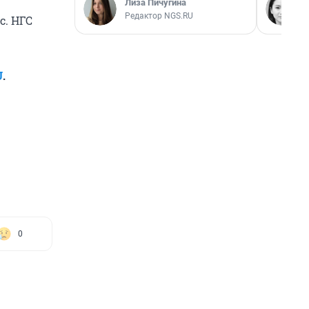
Лиза Пичугина
Редактор NGS.RU
с. НГС
U
.
0