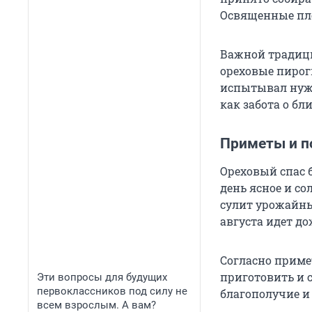
Освященные пло
Важной традиц
ореховые пироги
испытывал нужд
как забота о б
Приметы и п
Ореховый спас б
день ясное и со
сулит урожайный
августа идет до
Согласно примет
приготовить и с
Эти вопросы для будущих
первоклассников под силу не
благополучие и 
всем взрослым. А вам?