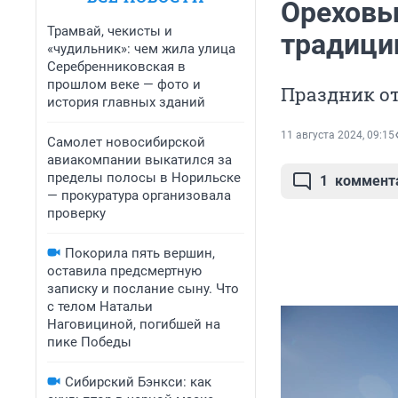
Ореховый
Трамвай, чекисты и
традици
«чудильник»: чем жила улица
Серебренниковская в
прошлом веке — фото и
Праздник о
история главных зданий
11 августа 2024, 09:15
Самолет новосибирской
авиакомпании выкатился за
пределы полосы в Норильске
1
коммент
— прокуратура организовала
проверку
Покорила пять вершин,
оставила предсмертную
записку и послание сыну. Что
с телом Натальи
Наговициной, погибшей на
пике Победы
Сибирский Бэнкси: как