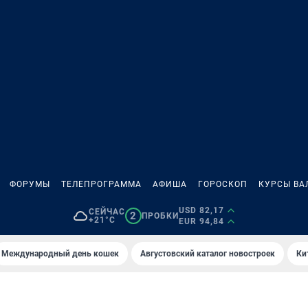
ФОРУМЫ
ТЕЛЕПРОГРАММА
АФИША
ГОРОСКОП
КУРСЫ ВА
USD 82,17
СЕЙЧАС
2
ПРОБКИ
+21°C
EUR 94,84
Международный день кошек
Августовский каталог новостроек
Ки