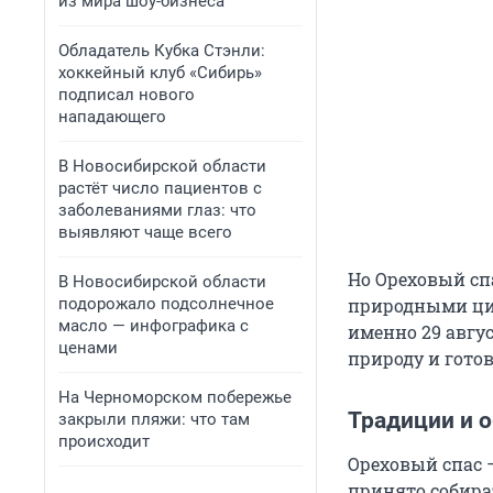
из мира шоу-бизнеса
Обладатель Кубка Стэнли:
хоккейный клуб «Сибирь»
подписал нового
нападающего
В Новосибирской области
растёт число пациентов с
заболеваниями глаз: что
выявляют чаще всего
Но Ореховый спа
В Новосибирской области
подорожало подсолнечное
природными цик
масло — инфографика с
именно 29 авгу
ценами
природу и гото
На Черноморском побережье
Традиции и 
закрыли пляжи: что там
происходит
Ореховый спас 
принято собират