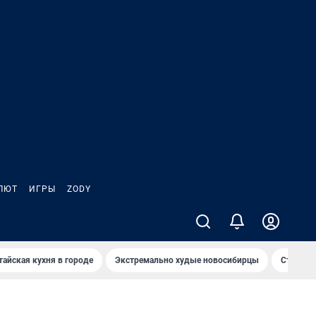
ЛЮТ
ИГРЫ
ZODY
тайская кухня в городе
Экстремально худые новосибирцы
Старт те