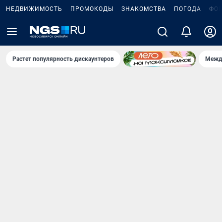
НЕДВИЖИМОСТЬ
ПРОМОКОДЫ
ЗНАКОМСТВА
ПОГОДА
ФО
Растет популярность дискаунтеров
Межд