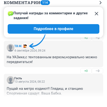
КОММЕНТАРИИ
114
Получай награды за комментарии и другие 
Гость
17 марта 2025, 21:04
задания!
Это не команда а сборище ива лидов, и машины им 
Подробнее в профиле
надо соответствующего класса.
+0
–0
Т.В.М.
4 сентября 2024, 09:24
На УАЗике,с тентованным верхом,нормально можно 
передвигаться!
+0
–0
Гость
13 августа 2024, 08:22
Пущай на метро ездиют!! Глядиш, и станцию 
Спортивная сдадут. Ваша Бабка.
+0
–0