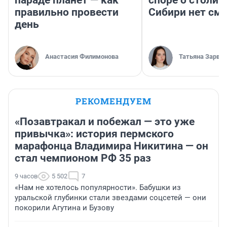
параде планет — как
споре о столиц
правильно провести
Сибири нет см
день
Анастасия Филимонова
Татьяна Зарва
РЕКОМЕНДУЕМ
«Позавтракал и побежал — это уже
привычка»: история пермского
марафонца Владимира Никитина — он
стал чемпионом РФ 35 раз
9 часов
5 502
7
«Нам не хотелось популярности». Бабушки из
уральской глубинки стали звездами соцсетей — они
покорили Агутина и Бузову