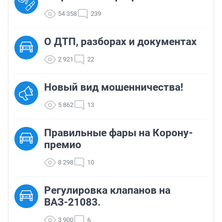
54 358
239
О ДТП, разборах и документах
2 921
22
Новый вид мошенничества!
5 862
13
Правильные фары на Корону-
премио
8 298
10
Регулировка клапанов на
ВАЗ-21083.
3 900
6