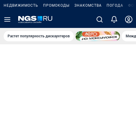
НЕДВИЖИМОСТЬ
ПРОМОКОДЫ
ЗНАКОМСТВА
ПОГОДА
ФО
Растет популярность дискаунтеров
Межд