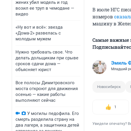
жених убил модель и год
возил ее труп в чемодане —
В июле НГС пис
видео
номеров
оказал
машину в Желез
«Ну вот и всё»: звезда
«Дома-2» развелась с
молодым мужем
Самые важные н
Подписывайтесь
Нужно требовать свое. Что
делать дольщикам при срыве
Эмиль 
сроков сдачи дома —
объясняет юрист
Младший р
Все полосы Димитровского
Новосибирск
моста откроют для движения
осенью — какие работы
выполняют сейчас
1
У могилы педофила. Его
смерть разделила страну на
Увидели опечатку? В
два лагеря, а защитника детей