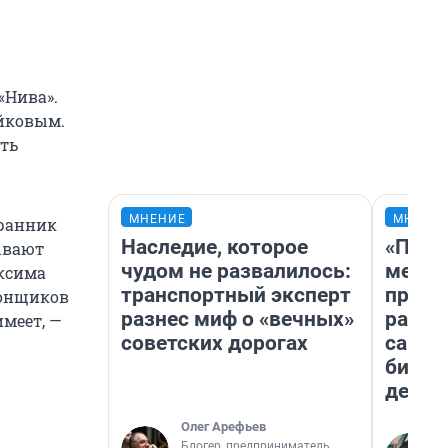
«Нива».
уйковым.
сть
МНЕНИЕ
МНЕНИ
хранник
Наследие, которое
«Поку
бывают
чудом не развалилось:
мешке
аксима
транспортный эксперт
предп
гонщиков
разнес миф о «вечных»
расска
имеет, —
советских дорогах
самом
бизне
дешев
Олег Арефьев
Блогер, предприниматель,