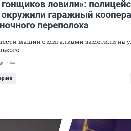
 гонщиков ловили»: полицей
окружили гаражный коопера
 ночного переполоха
шести машин с мигалками заметили на 
рького
7 944
ариев