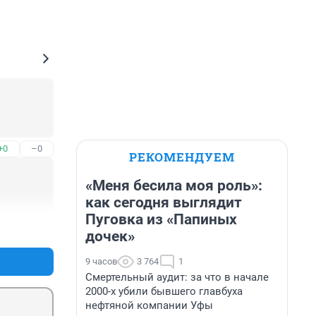
+0
–0
РЕКОМЕНДУЕМ
«Меня бесила моя роль»:
как сегодня выглядит
Пуговка из «Папиных
+0
–0
дочек»
9 часов
3 764
1
Смертельный аудит: за что в начале
2000-х убили бывшего главбуха
нефтяной компании Уфы