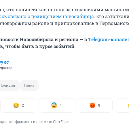
ал, что полицейская погоня за несколькими машинами
ась связана с похищением новосибирца
. Его затолкали
нодорожном районе и припарковались в Первомайск
овости Новосибирска и региона — в
Тelegram-канале
, чтобы быть в курсе событий.
Фукс
едактор
Полиция
Гонка
2
1
8
ыделите фрагмент и нажмите Ctrl+Enter