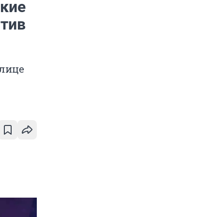
ские
тив
улице