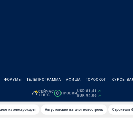
ФОРУМЫ
ТЕЛЕПРОГРАММА
АФИША
ГОРОСКОП
КУРСЫ ВА
USD 81,41
СЕЙЧАС
0
ПРОБКИ
+18°C
EUR 94,06
алог на электрокары
Августовский каталог новостроек
Строитель б