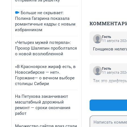
отправила за решетку
Больше не скрывает:
Полина Гагарина показала
КОММЕНТАР
романтичные кадры с новым
избранником
Гость
11 августа 2024
«Четырех мужей потеряла»:
Прохор Шаляпин проболтался
Гонщиков нелег
о новой возлюбленной
«В Красноярске жираф есть, в
Гость
Новосибирске — нет».
11 августа 2024
Горожане— о вечном выборе
Так это дрифте
столицы Сибири
На Петухова заканчивают
масштабный дорожный
ремонт — сроки окончания
работ
Множество сайтов враз стали