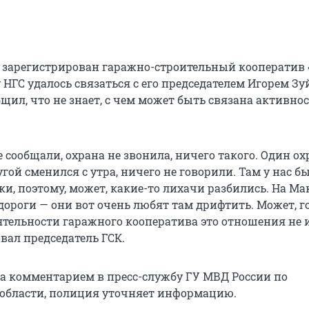
у зарегистрирован гаражно-строительный кооператив 
 НГС удалось связаться с его председателем Игорем З
щил, что не знает, с чем может быть связана активно
 сообщали, охрана не звонила, ничего такого. Один о
угой сменился с утра, ничего не говорили. Там у нас 
ки, поэтому, может, какие-то лихачи разбились. На М
 дороги — они вот очень любят там дрифтить. Может, 
ятельности гаражного кооператива это отношения не 
ал председатель ГСК.
за комментарием в пресс-службу ГУ МВД России по
области, полиция уточняет информацию.