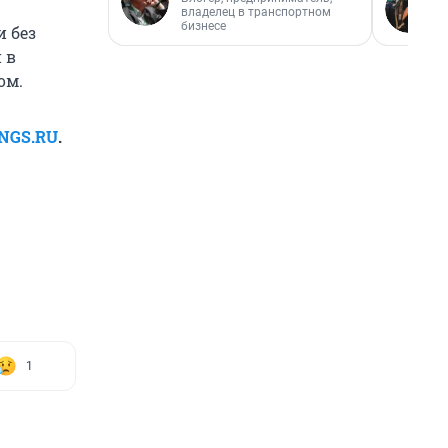
владелец в транспортном
бизнесе
 без
 в
ом.
 NGS.RU
.
1