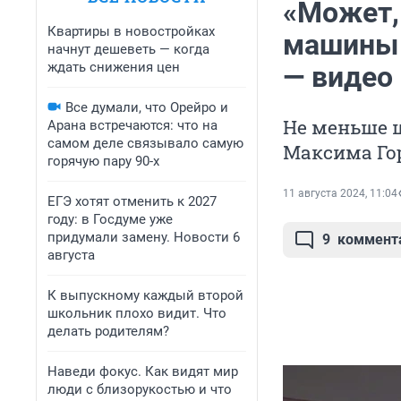
«Может,
Квартиры в новостройках
машины 
начнут дешеветь — когда
ждать снижения цен
— видео
Все думали, что Орейро и
Не меньше 
Арана встречаются: что на
самом деле связывало самую
Максима Го
горячую пару 90-х
11 августа 2024, 11:04
ЕГЭ хотят отменить к 2027
году: в Госдуме уже
придумали замену. Новости 6
9
коммент
августа
К выпускному каждый второй
школьник плохо видит. Что
делать родителям?
Наведи фокус. Как видят мир
люди с близорукостью и что