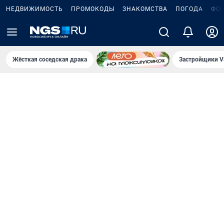
НЕДВИЖИМОСТЬ
ПРОМОКОДЫ
ЗНАКОМСТВА
ПОГОДА
ФО
Жёсткая соседская драка
Застройщики V