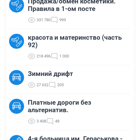
Продажа/обмен косметики.
Правила в 1-ом посте
331 780
999
красота и материнство (часть
92)
218 496
1 000
Зимний дрифт
27 632
205
Платные дороги без
альтернатив.
3 408
48
4-я больница им. Гераськова -