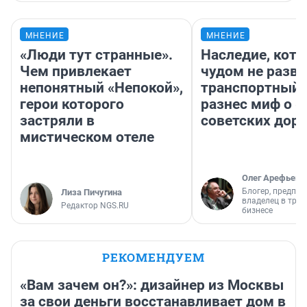
МНЕНИЕ
МНЕНИЕ
«Люди тут странные».
Наследие, кото
Чем привлекает
чудом не разва
непонятный «Непокой»,
транспортный 
герои которого
разнес миф о 
застряли в
советских доро
мистическом отеле
Олег Арефьев
Блогер, предпри
Лиза Пичугина
владелец в тра
Редактор NGS.RU
бизнесе
РЕКОМЕНДУЕМ
«Вам зачем он?»: дизайнер из Москвы
за свои деньги восстанавливает дом в