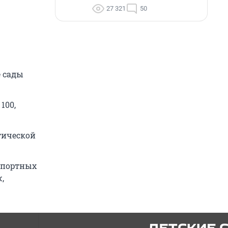
27 321
50
е сады
100,
тической
спортных
,