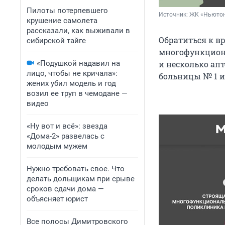
Пилоты потерпевшего
Источник: 
ЖК «Ньюто
крушение самолета
рассказали, как выживали в
Обратиться к в
сибирской тайге
многофункциона
«Подушкой надавил на
и несколько апт
лицо, чтобы не кричала»:
больницы № 1 и
жених убил модель и год
возил ее труп в чемодане —
видео
«Ну вот и всё»: звезда
«Дома-2» развелась с
молодым мужем
Нужно требовать свое. Что
делать дольщикам при срыве
сроков сдачи дома —
объясняет юрист
Все полосы Димитровского