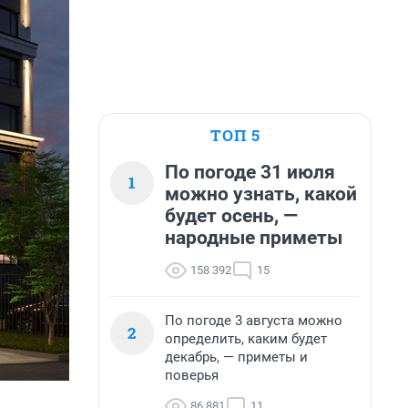
ТОП 5
По погоде 31 июля
1
можно узнать, какой
будет осень, —
народные приметы
158 392
15
По погоде 3 августа можно
2
определить, каким будет
декабрь, — приметы и
поверья
86 881
11