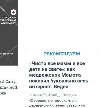
РЕКОМЕНДУЕМ
«Чисто все мамы и все
дети на свете»: как
медвежонок Момота
покорил буквально весь
& Carry,
интернет. Видео
а», Hoff,
кже
12 часов
4 648
Обсудить
«С гордостью говорю, что я
деревенский»: зачем северянин