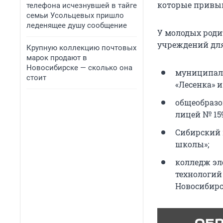
которые привык
телефона исчезнувшей в тайге
семьи Усольцевых пришло
леденящее душу сообщение
У молодых роди
учреждений для
Крупную коллекцию почтовых
марок продают в
Новосибирске — сколько она
муниципальн
стоит
«Лесенка» и
общеобразо
лицей № 159
Сибирский 
школы»;
колледж эл
технологий
Новосибирс