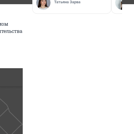
Татьяна Зарва
омом
ительства