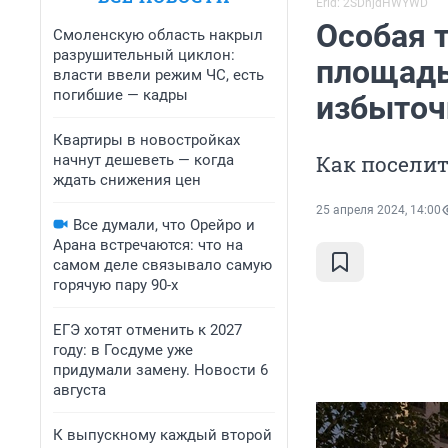
Erid: 2SDnjdHWYWD
Особая 
Смоленскую область накрыл
разрушительный циклон:
площадь
власти ввели режим ЧС, есть
погибшие — кадры
избыточ
Квартиры в новостройках
Как поселит
начнут дешеветь — когда
ждать снижения цен
25 апреля 2024, 14:00
Все думали, что Орейро и
Арана встречаются: что на
самом деле связывало самую
горячую пару 90-х
ЕГЭ хотят отменить к 2027
году: в Госдуме уже
придумали замену. Новости 6
августа
К выпускному каждый второй