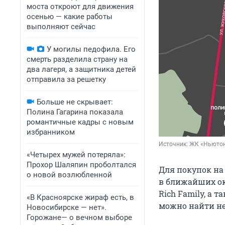
моста откроют для движения
осенью — какие работы
выполняют сейчас
У могилы педофила. Его
смерть разделила страну на
два лагеря, а защитника детей
отправила за решетку
Больше не скрывает:
Полина Гагарина показала
романтичные кадры с новым
избранником
Источник: 
ЖК «Ньюто
«Четырех мужей потеряла»:
Прохор Шаляпин проболтался
Для покупок на 
о новой возлюбленной
в ближайших ок
Rich Family, а 
«В Красноярске жираф есть, в
можно найти не
Новосибирске — нет».
Горожане— о вечном выборе