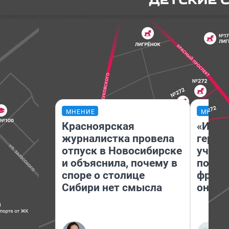
МНЕНИЕ
МНЕНИ
Красноярская
«Игру
журналистка провела
герои
отпуск в Новосибирске
учит 
и объяснила, почему в
попул
споре о столице
франш
Сибири нет смысла
она п