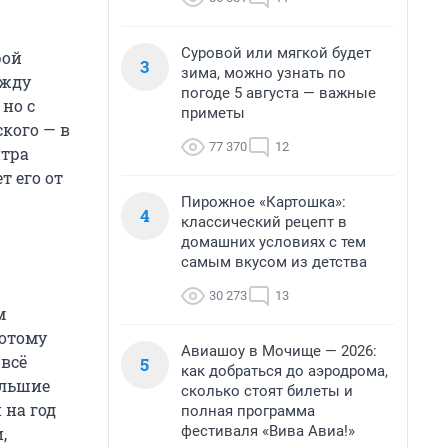
Суровой или мягкой будет
рой
3
зима, можно узнать по
ежду
погоде 5 августа — важные
 но с
приметы
кого — в
77 370
12
нтра
т его от
Пирожное «Картошка»:
4
классический рецепт в
домашних условиях с тем
самым вкусом из детства
30 273
13
м
потому
Авиашоу в Мочище — 2026:
 всё
5
как добраться до аэродрома,
ольшие
сколько стоят билеты и
 на год
полная программа
фестиваля «Вива Авиа!»
,