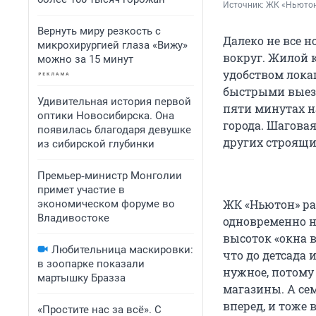
Источник: 
ЖК «Ньюто
Вернуть миру резкость с
Далеко не все 
микрохирургией глаза «Вижу»
вокруг. Жилой
можно за 15 минут
удобством локац
быстрыми выезд
Удивительная история первой
пяти минутах н
оптики Новосибирска. Она
города. Шаговая
появилась благодаря девушке
других строящи
из сибирской глубинки
Премьер‑министр Монголии
примет участие в
ЖК «Ньютон» ра
экономическом форуме во
Владивостоке
одновременно н
высоток «окна 
Любительница маскировки:
что до детсада 
в зоопарке показали
нужное, потому
мартышку Бразза
магазины. А сем
вперед, и тоже
«Простите нас за всё». С