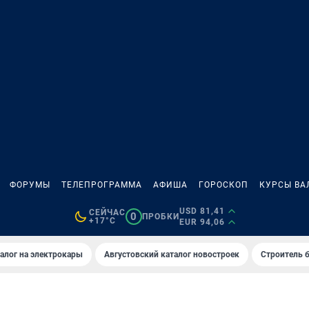
ФОРУМЫ
ТЕЛЕПРОГРАММА
АФИША
ГОРОСКОП
КУРСЫ ВА
USD 81,41
СЕЙЧАС
0
ПРОБКИ
+17°C
EUR 94,06
алог на электрокары
Августовский каталог новостроек
Строитель б