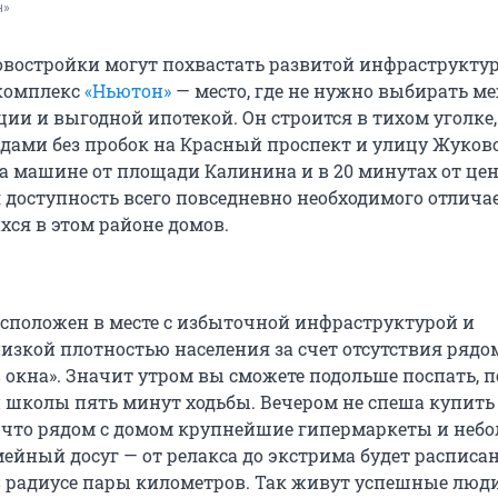
н»
новостройки могут похвастать развитой инфраструкту
 комплекс
«Ньютон»
— место, где не нужно выбирать м
ии и выгодной ипотекой. Он строится в тихом уголке,
ами без пробок на Красный проспект и улицу Жуковс
а машине от площади Калинина и в 20 минутах от це
 доступность всего повседневно необходимого отличае
хся в этом районе домов.
сположен в месте с избыточной инфраструктурой и
изкой плотностью населения за счет отсутствия рядо
в окна». Значит утром вы сможете подольше поспать, 
и школы пять минут ходьбы. Вечером не спеша купить
 что рядом с домом крупнейшие гипермаркеты и неб
ейный досуг — от релакса до экстрима будет расписан
 в радиусе пары километров. Так живут успешные люди