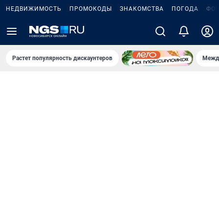
НЕДВИЖИМОСТЬ
ПРОМОКОДЫ
ЗНАКОМСТВА
ПОГОДА
ФО
Растет популярность дискаунтеров
Межд