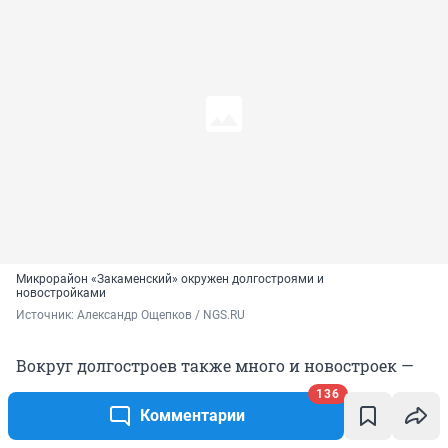
Микрорайон «Закаменский» окружен долгостроями и
новостройками
Источник: 
Александр Ощепков / NGS.RU
Вокруг долгостроев также много и новостроек —
как минимум на небольшом клочке земли их
136
пять: уже построенные ЖК «Ломоносов»,
Комментарии
«Пифагор» и строящиеся «Менделеев», «Коперник»,