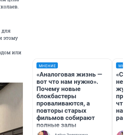
иколаев.
 для
и этому
ездом или
МНЕНИЕ
МНЕНИ
«Аналоговая жизнь —
«Сним
вот что нам нужно».
немед
Почему новые
журна
блокбастеры
пришл
проваливаются, а
чтобы
повторы старых
на чт
фильмов собирают
ради 
полные залы
Алёна Золотухина