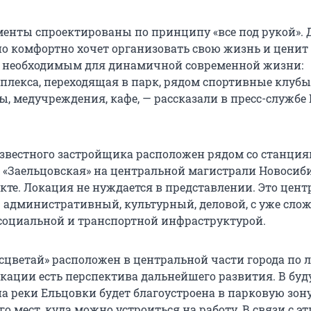
енты спроектированы по принципу «все под рукой». Д
о комфортно хочет организовать свою жизнь и ценит 
н необходимым для динамичной современной жизни:
плекса, переходящая в парк, рядом спортивные клубы
, медучреждения, кафе, — рассказали в пресс-службе
звестного застройщика расположен рядом со станци
и «Заельцовская» на центральной магистрали Новосиб
кте. Локация не нуждается в представлении. Это цент
 административный, культурный, деловой, с уже сл
социальной и транспортной инфраструктурой.
асцветай» расположен в центральной части города по 
локации есть перспектива дальнейшего развития. В бу
а реки Ельцовки будет благоустроена в парковую зону
го мест, куда можно устроиться на работу. В связи с э