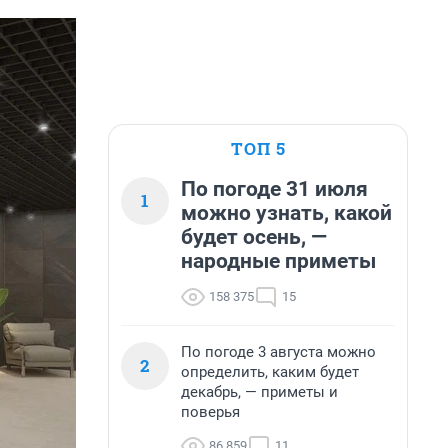
ТОП 5
По погоде 31 июля
1
можно узнать, какой
будет осень, —
народные приметы
158 375
15
По погоде 3 августа можно
2
определить, каким будет
декабрь, — приметы и
поверья
86 859
11