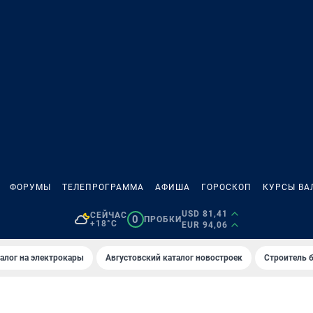
ФОРУМЫ
ТЕЛЕПРОГРАММА
АФИША
ГОРОСКОП
КУРСЫ ВА
USD 81,41
СЕЙЧАС
0
ПРОБКИ
+18°C
EUR 94,06
алог на электрокары
Августовский каталог новостроек
Строитель б