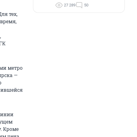
27 289
50
ля тех,
время,
,
 ГК
ями метро
ирска —
р
ожившейся
линии
дущем
. Кроме
тим цена