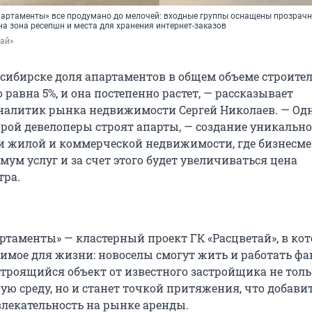
партаменты» все продумано до мелочей: входные группы оснащены прозрач
а зона ресепшн и места для хранения интернет-заказов
тай»
осибирске доля апартаментов в общем объеме строите
равна 5%, и она постепенно растет, — рассказывает
алитик рынка недвижимости Сергей Николаев. — Одн
орой девелоперы строят апарты, — создание уникальн
ии жилой и коммерческой недвижимости, где бизнесме
ум услуг и за счет этого будет увеличиваться цена
тра.
ртаменты» — кластерный проект ГК «Расцветай», в ко
одимое для жизни: новоселы смогут жить и работать ф
Строящийся объект от известного застройщика не тол
ую среду, но и станет точкой притяжения, что добави
лекательность на рынке аренды.