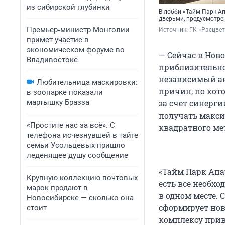
из сибирской глубинки
В лобби «Тайм Парк А
дверьми, предусмотрен
Премьер‑министр Монголии
Источник: 
ГК «Расцве
примет участие в
экономическом форуме во
— Сейчас в Нов
Владивостоке
приблизительно 
независимый ан
Любительница маскировки:
причин, по кот
в зоопарке показали
мартышку Бразза
за счет синерг
получать максим
«Простите нас за всё». С
квадратного ме
телефона исчезнувшей в тайге
семьи Усольцевых пришло
леденящее душу сообщение
«Тайм Парк Апа
Крупную коллекцию почтовых
есть все необх
марок продают в
в одном месте. 
Новосибирске — сколько она
сформирует нов
стоит
комплексу прив