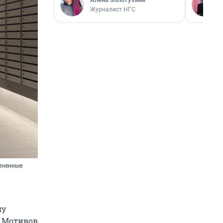
Журналист НГС
лненные
лу
. Мотивов