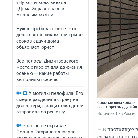
«Ну вот и всё»: звезда
«Дома-2» развелась с
молодым мужем
Нужно требовать свое. Что
делать дольщикам при срыве
сроков сдачи дома —
объясняет юрист
Все полосы Димитровского
моста откроют для движения
осенью — какие работы
выполняют сейчас
У могилы педофила. Его
смерть разделила страну на
Современный урбанист
два лагеря, а защитника детей
по авторскому дизайн
отправила за решетку
Источник: 
ГК «Расцве
Больше не скрывает:
— В настоящее 
Полина Гагарина показала
сегментов рынк