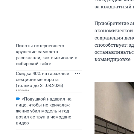
за квадратный м
Приобретение а
экономической 
сохранения ден
способствует: з
Пилоты потерпевшего
останавливаться
крушение самолета
рассказали, как выживали в
командировке.
сибирской тайге
Скидка 40% на гаражные
секционные ворота
(только до 31.08.2026)
«Подушкой надавил на
лицо, чтобы не кричала»:
жених убил модель и год
возил ее труп в чемодане —
видео