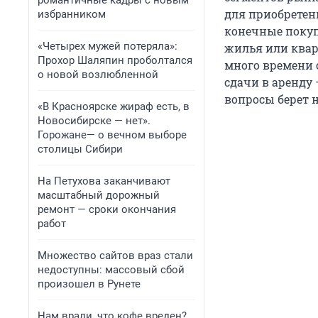
романтичные кадры с новым
для приобретен
избранником
конечные покуп
«Четырех мужей потеряла»:
жилья или кварт
Прохор Шаляпин проболтался
много времени 
о новой возлюбленной
сдачи в аренду 
вопросы берет 
«В Красноярске жираф есть, в
Новосибирске — нет».
Горожане— о вечном выборе
столицы Сибири
На Петухова заканчивают
масштабный дорожный
ремонт — сроки окончания
работ
Множество сайтов враз стали
недоступны: массовый сбой
произошел в Рунете
Нам врали, что кофе вреден?