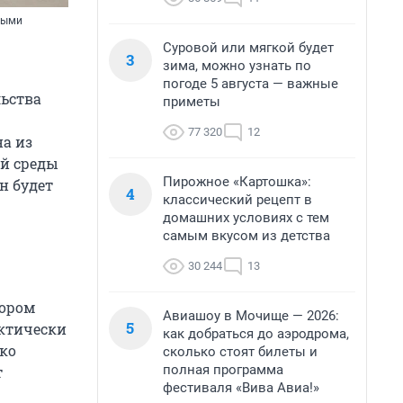
ными
Суровой или мягкой будет
3
зима, можно узнать по
погоде 5 августа — важные
льства
приметы
77 320
12
а из
ой среды
Пирожное «Картошка»:
н будет
4
классический рецепт в
домашних условиях с тем
самым вкусом из детства
30 244
13
тором
Авиашоу в Мочище — 2026:
5
актически
как добраться до аэродрома,
ько
сколько стоят билеты и
полная программа
т
фестиваля «Вива Авиа!»