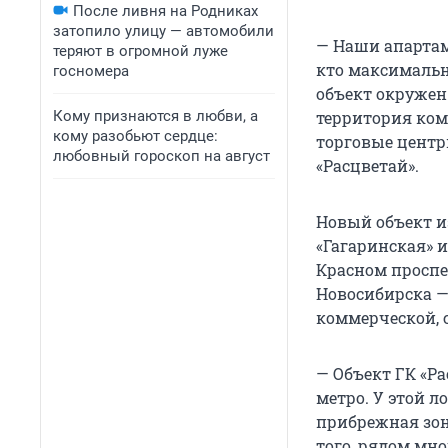
После ливня на Родниках
затопило улицу — автомобили
— Наши апартам
теряют в огромной луже
кто максимальн
госномера
объект окруже
Кому признаются в любви, а
территория ком
кому разобьют сердце:
торговые центры
любовный гороскоп на август
«Расцветай».
Новый объект и
«Гагаринская» 
Красном проспе
Новосибирска —
коммерческой, 
— Объект ГК «Р
метро. У этой 
прибрежная зон
того, рядом мно