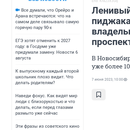
Erid: Kra23X3Gq
Ленивый
Все думали, что Орейро и
Арана встречаются: что на
пиджака
самом деле связывало самую
горячую пару 90-х
владель
проспек
ЕГЭ хотят отменить к 2027
году: в Госдуме уже
придумали замену. Новости 6
В Новосиби
августа
уже более 10
К выпускному каждый второй
школьник плохо видит. Что
7 июня 2023, 10:00
делать родителям?
Наведи фокус. Как видят мир
люди с близорукостью и что
делать, если перед глазами
размыто уже сейчас
Эти фразы из советского кино