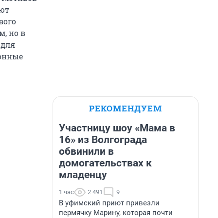
ают
вого
м, но в
 для
ионные
РЕКОМЕНДУЕМ
Участницу шоу «Мама в
16» из Волгограда
обвинили в
домогательствах к
младенцу
1 час
2 491
9
В уфимский приют привезли
пермячку Марину, которая почти