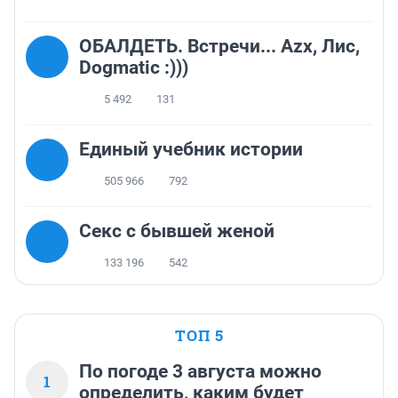
ОБАЛДЕТЬ. Встречи... Azx, Лис,
Dogmatic :)))
5 492
131
Единый учебник истории
505 966
792
Секс с бывшей женой
133 196
542
ТОП 5
По погоде 3 августа можно
1
определить, каким будет