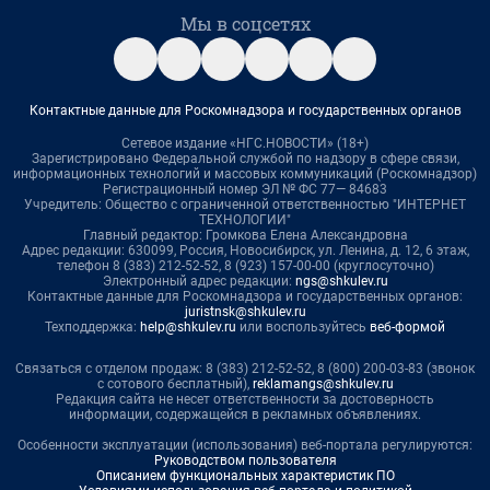
Мы в соцсетях
Контактные данные для Роскомнадзора и государственных органов
Сетевое издание «НГС.НОВОСТИ» (18+)
Зарегистрировано Федеральной службой по надзору в сфере связи,
информационных технологий и массовых коммуникаций (Роскомнадзор)
Регистрационный номер ЭЛ № ФС 77— 84683
Учредитель: Общество с ограниченной ответственностью "ИНТЕРНЕТ
ТЕХНОЛОГИИ"
Главный редактор: Громкова Елена Александровна
Адрес редакции: 630099, Россия, Новосибирск, ул. Ленина, д. 12, 6 этаж,
телефон 8 (383) 212-52-52, 8 (923) 157-00-00 (круглосуточно)
Электронный адрес редакции:
ngs@shkulev.ru
Контактные данные для Роскомнадзора и государственных органов:
juristnsk@shkulev.ru
Техподдержка:
help@shkulev.ru
или воспользуйтесь
веб-формой
Связаться с отделом продаж: 8 (383) 212-52-52, 8 (800) 200-03-83 (звонок
с сотового бесплатный),
reklamangs@shkulev.ru
Редакция сайта не несет ответственности за достоверность
информации, содержащейся в рекламных объявлениях.
Особенности эксплуатации (использования) веб-портала регулируются:
Руководством пользователя
Описанием функциональных характеристик ПО