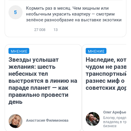
Кормить раз в месяц. Чем хищным или
5
необычным украсить квартиру — смотрим
зелёное разнообразие на выставке экзотики
27 008
13
МНЕНИЕ
МНЕНИЕ
Звезды услышат
Наследие, кото
желания: шесть
чудом не разва
небесных тел
транспортный 
выстроятся в линию на
разнес миф о 
параде планет — как
советских доро
правильно провести
день
Олег Арефьев
Блогер, предпри
Анастасия Филимонова
владелец в тра
бизнесе