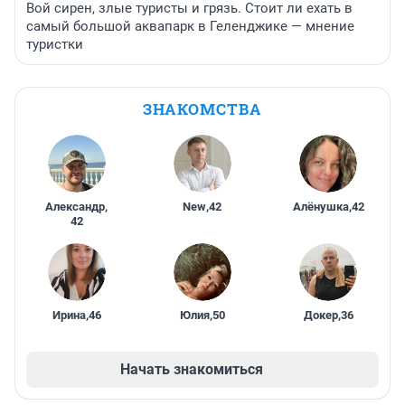
Вой сирен, злые туристы и грязь. Стоит ли ехать в
самый большой аквапарк в Геленджике — мнение
туристки
ЗНАКОМСТВА
Александр
,
New
,
42
Алёнушка
,
42
42
Ирина
,
46
Юлия
,
50
Докер
,
36
Начать знакомиться