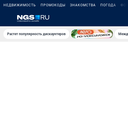
НЕДВИЖИМОСТЬ
ПРОМОКОДЫ
ЗНАКОМСТВА
ПОГОДА
ФО
Растет популярность дискаунтеров
Межд