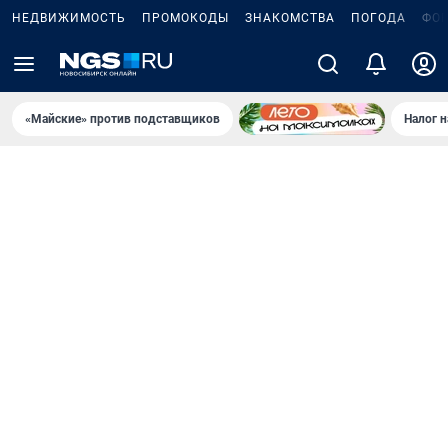
НЕДВИЖИМОСТЬ
ПРОМОКОДЫ
ЗНАКОМСТВА
ПОГОДА
ФО
«Майские» против подставщиков
Налог 