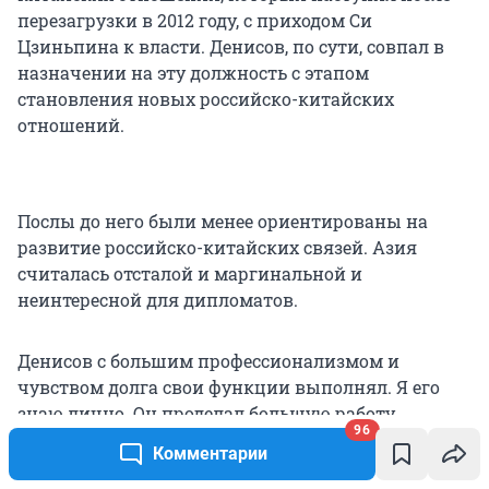
перезагрузки в 2012 году, с приходом Си
Цзиньпина к власти. Денисов, по сути, совпал в
назначении на эту должность с этапом
становления новых российско-китайских
отношений.
Послы до него были менее ориентированы на
развитие российско-китайских связей. Азия
считалась отсталой и маргинальной и
неинтересной для дипломатов.
Денисов с большим профессионализмом и
чувством долга свои функции выполнял. Я его
знаю лично. Он проделал большую работу,
96
несмотря на сложные условия и, возможно, даже
Комментарии
в отсутствие где-то кадров, в том числе в