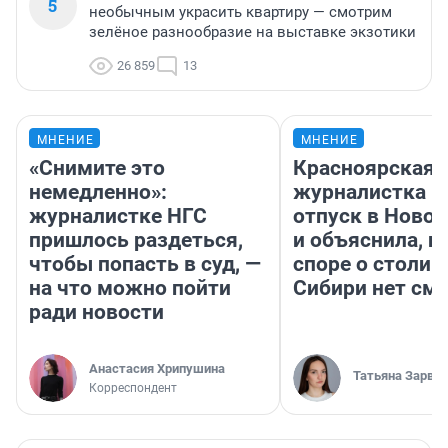
5
необычным украсить квартиру — смотрим
зелёное разнообразие на выставке экзотики
26 859
13
МНЕНИЕ
МНЕНИЕ
«Снимите это
Красноярская
немедленно»:
журналистка п
журналистке НГС
отпуск в Ново
пришлось раздеться,
и объяснила, п
чтобы попасть в суд, —
споре о столиц
на что можно пойти
Сибири нет см
ради новости
Анастасия Хрипушина
Татьяна Зарва
Корреспондент