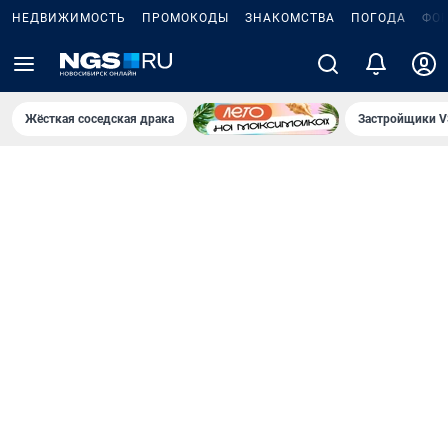
НЕДВИЖИМОСТЬ
ПРОМОКОДЫ
ЗНАКОМСТВА
ПОГОДА
ФО
Жёсткая соседская драка
Застройщики V