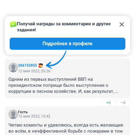
Получай награды за комментарии и другие 
задания!
Подробнее в профиле
КОММЕНТАРИИ
158
266152855
12 мая 2022, 20:26
Одним из первых выступлений ВВП на 
президентском поприще было выступление о 
коррупции в лесном хозяйстве. И, как результат, 
сокращение лесхозов и лесничеств. И перевод 
+0
–0
некоторых на коммерческую основу. «Только в 2007 
году БЫЛИ ЛИКВИДИРОВАНЫ 1759 лесхозов. В 
Гость
России до 1 января 2005 года численность лесничих, 
12 мая 2022, 10:42
мастеров и лесников составляла более 120 тысяч 
Читаю коменты и удивляюсь, всегда есть желающие 
человек, а общая численность работающих в лесхозах 
во всём, в неэффективной борьбе с пожарами в том 
достигала почти 200 тысяч человек. ИМЕННО ОНИ 