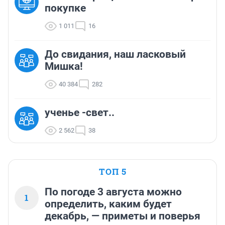
покупке
1 011
16
До свидания, наш ласковый
Мишка!
40 384
282
ученье -свет..
2 562
38
ТОП 5
По погоде 3 августа можно
1
определить, каким будет
декабрь, — приметы и поверья