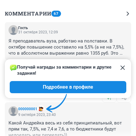
КОММЕНТАРИИ
67
Гость
31 октября 2023, 12:09
Я преподаватель вуза, работаю на полставки. В 
октябре повышение составило на 5,5% (а не на 7,5%), 
что в абсолютном выражении равно 1355 руб. Это 
называется существенное улучшение уровня жизни? 
+0
–0
Я по выходным вынужден подрабатывать грузчиком 
Получай награды за комментарии и другие 
(при наличии учёной степени), чтобы прокормить 
задания!
Гость
семью, и за раз получаю те же 1000-1500 руб., которые 
10 октября 2023, 07:21
мне прибавили. Это не забота о нашем образовании, 
Подробнее в профиле
Даже читать противно...
а позор. Меня спасает то, что я работаю на полставки, 
и у меня есть работа, которая приносит основной 
+1
–0
доход. А что делать тем, у кого это основная работа? 
Семью не заводить, детей не рожать? Тогда денег 
000000001
будет хватать.
9 октября 2023, 23:40
Какой Андрейка весь из себя принципиальный, вот 
прям так, 7,5%, не 7,4 и 7,6, а то бюджетники будут 
недоедать или переедать))