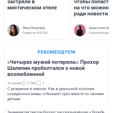
застряли в
чтобы попасть 
мистическом отеле
на что можно 
ради новости
Лиза Пичугина
Анастасия Хри
Редактор NGS.RU
Корреспондент
РЕКОМЕНДУЕМ
«Четырех мужей потеряла»: Прохор
Шаляпин проболтался о новой
возлюбленной
16 часов
5 708
1
С рождения в неволе. Как в уральской колонии
осужденные мамы отбывают срок вместе со своими
детьми
Знаменитая тикток-блогер, рассказывавшая о борьбе