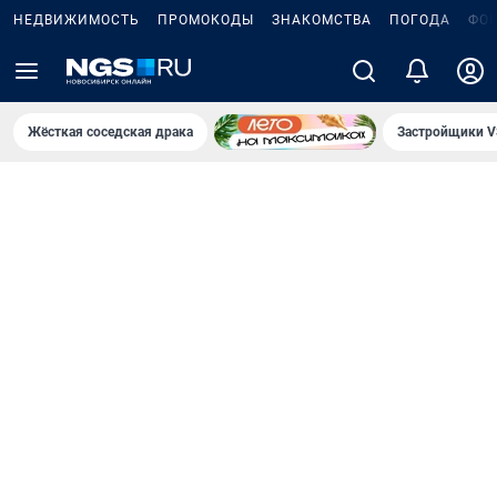
НЕДВИЖИМОСТЬ
ПРОМОКОДЫ
ЗНАКОМСТВА
ПОГОДА
ФО
Жёсткая соседская драка
Застройщики V