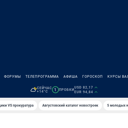
ФОРУМЫ
ТЕЛЕПРОГРАММА
АФИША
ГОРОСКОП
КУРСЫ ВА
USD 82,17
СЕЙЧАС
1
ПРОБКИ
+14°C
EUR 94,84
ики VS прокуратура
Августовский каталог новостроек
5 молодых н