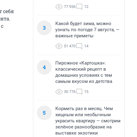
77 936
12
т себя
нта.
Какой будет зима, можно
 с
3
узнать по погоде 7 августа, —
важные приметы
51 470
14
Пирожное «Картошка»:
4
классический рецепт в
домашних условиях с тем
самым вкусом из детства
30 776
15
Кормить раз в месяц. Чем
5
хищным или необычным
украсить квартиру — смотрим
зелёное разнообразие на
выставке экзотики