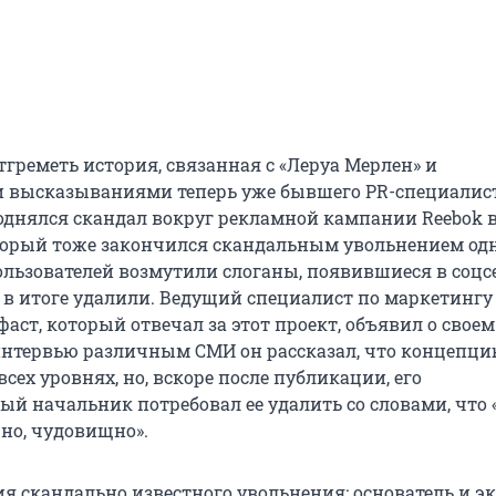
тгреметь история, связанная с «Леруа Мерлен» и
высказываниями теперь уже бывшего PR-специалист
однялся скандал вокруг рекламной кампании Reebok 
торый тоже закончился скандальным увольнением одн
ользователей возмутили слоганы, появившиеся в соцс
х в итоге удалили. Ведущий специалист по маркетингу
аст, который отвечал за этот проект, объявил о своем
интервью различным СМИ он рассказал, что концепц
всех уровнях, но, вскоре после публикации, его
ый начальник потребовал ее удалить со словами, что 
но, чудовищно».
я скандально известного увольнения: основатель и эк