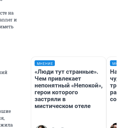
сте на
canner и
 иметь
МНЕНИЕ
МНЕНИ
«Люди тут странные».
Насле
ший
Чем привлекает
чудом
непонятный «Непокой»,
транс
герои которого
разне
застряли в
совет
мистическом отеле
рошие
я,
ожила