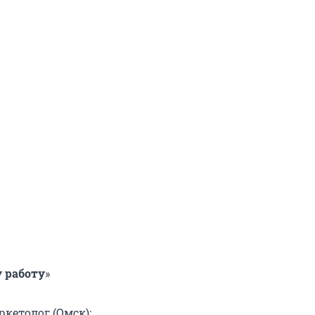
у работу
»
ркетолог (Омск):