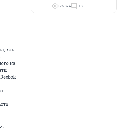
26 874
13
а, как
в
ого из
ети
 Reebok
ию
«это
с-