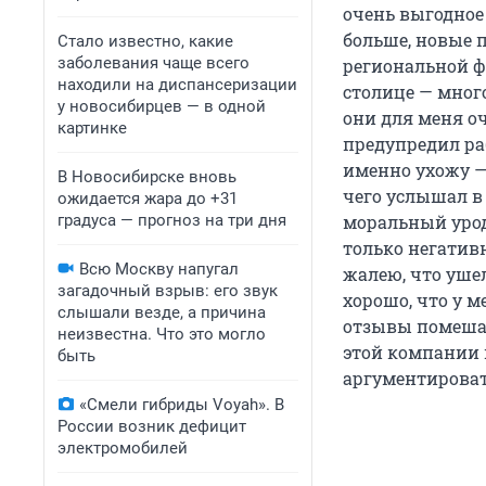
очень выгодное
больше, новые 
Стало известно, какие
заболевания чаще всего
региональной ф
находили на диспансеризации
столице — много
у новосибирцев — в одной
они для меня оч
картинке
предупредил раб
именно ухожу — 
В Новосибирске вновь
чего услышал в 
ожидается жара до +31
градуса — прогноз на три дня
моральный урод.
только негатив
Всю Москву напугал
жалею, что ушел
загадочный взрыв: его звук
хорошо, что у м
слышали везде, а причина
отзывы помешал
неизвестна. Что это могло
этой компании 
быть
аргументироват
«Смели гибриды Voyah». В
России возник дефицит
электромобилей