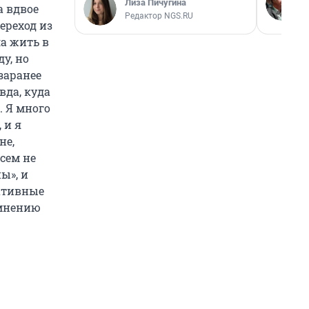
Лиза Пичугина
а вдвое
Редактор NGS.RU
ереход из
а жить в
у, но
заранее
вда, куда
. Я много
 и я
не,
сем не
ы», и
гативные
 мнению