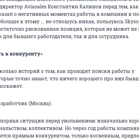
иректор Aviasales Константин Калинов перед тем, как
сказал о негативных моментах работы в компании в по
я больше к этому ... не отношусь никак, пользуюсь Skys
Достаточно рискованная позиция, которая не может не
 для бывшего работодателя, так и для сотрудника.
ть к конкуренту
»
колько историй о том, как проходят поиски работы у
оторые точно знают, что ничего хорошего про них быв
асскажет.
азработчик (Москва):
спорная ситуация перед увольнением: изначально хо
чальством, коллективом. Но через год работы компани
яется прямым конкурентом, только косвенным, предл