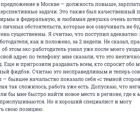
 предложение в Москве — должность повыше, зарплат
перспективные задачи. Это также был качественный п
ирмы в федеральную, и любимая девушка очень хотел
 личных обстоятельств, которые все озвучивать не буд
ень существенны. Я считаю, что поступил адекватно: 
отодателя, как и положено, за 2 недели. Не сказал, пра
об этом экс-работодатель узнал уже после моего ухода
свой адрес по телефону: мне сказали, что это неэтично,
 Еще и пригрозили раздавать всем, кто спросит обо м
ный фидбэк. Считаю это несправедливым и теперь сов
 — бывшее начальство показало себя «с темной сторон
еня так сложилось, работа уже есть. Допускаю, что не
и бы мне быстро найти новое место в регионе, где к
прислушиваются. Но я хороший специалист и могу
ь свою позицию.