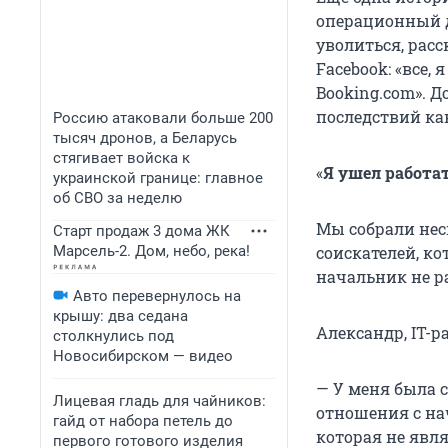
операционный д
уволиться, рас
Facebook: «все, 
Booking.com». 
последствий как
Россию атаковали больше 200
тысяч дронов, а Беларусь
стягивает войска к
«
Я ушел работа
украинской границе: главное
об СВО за неделю
Мы собрали нес
Старт продаж 3 дома ЖК
Марсель-2. Дом, небо, река!
соискателей, к
начальник не р
Авто перевернулось на
крышу: два седана
Александр, IT-р
столкнулись под
Новосибирском — видео
— У меня была 
Лицевая гладь для чайников:
отношения с на
гайд от набора петель до
которая не явл
первого готового изделия