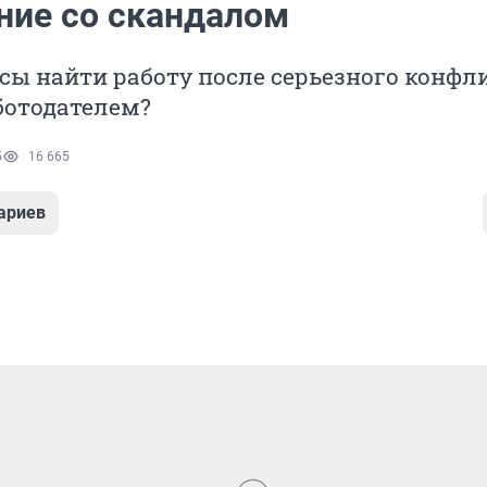
ние со скандалом
сы найти работу после серьезного конфли
отодателем?
5
16 665
ариев