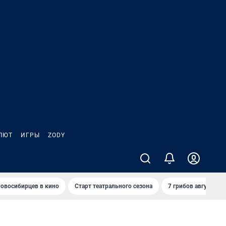
ЛЮТ
ИГРЫ
ZODY
овосибирцев в кино
Старт театрального сезона
7 грибов августа