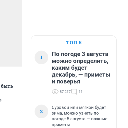
ТОП 5
По погоде 3 августа
1
можно определить,
каким будет
декабрь, — приметы
и поверья
 быть
87 217
11
о
Суровой или мягкой будет
2
зима, можно узнать по
погоде 5 августа — важные
приметы