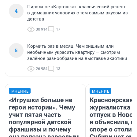
Пирожное «Картошка»: классический рецепт
4
в домашних условиях с тем самым вкусом из
детства
30 914
17
Кормить раз в месяц. Чем хищным или
5
необычным украсить квартиру — смотрим
зелёное разнообразие на выставке экзотики
26 984
13
МНЕНИЕ
МНЕНИЕ
«Игрушки больше не
Красноярская
герои истории». Чему
журналистка п
учит пятая часть
отпуск в Ново
популярной детской
и объяснила, п
франшизы и почему
споре о столиц
она полезна взрослым
Сибири нет см