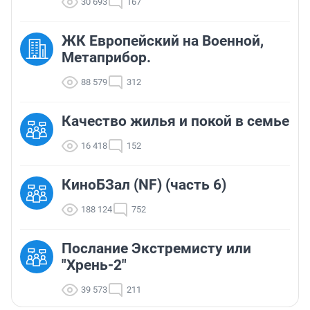
30 693
167
ЖК Европейский на Военной,
Метаприбор.
88 579
312
Качество жилья и покой в семье
16 418
152
КиноБЗал (NF) (часть 6)
188 124
752
Послание Экстремисту или
"Хрень-2"
39 573
211