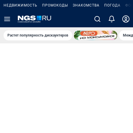
НЕДВИЖИМОСТЬ
ПРОМОКОДЫ
ЗНАКОМСТВА
ПОГОДА
ФО
Растет популярность дискаунтеров
Межд