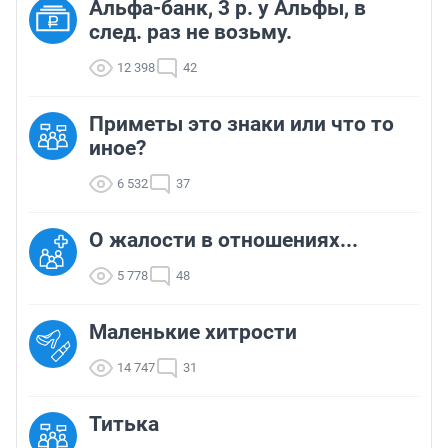
Альфа-банк, 3 р. у Альфы, в
след. раз не возьму.
12 398
42
Приметы это знаки или что то
иное?
6 532
37
О жалости в отношениях...
5 778
48
Маленькие хитрости
14 747
31
Титька