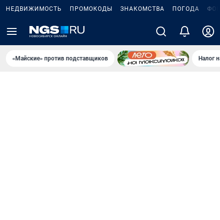
НЕДВИЖИМОСТЬ
ПРОМОКОДЫ
ЗНАКОМСТВА
ПОГОДА
ФО
«Майские» против подставщиков
Налог 