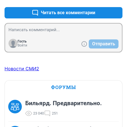
Ожидается, что США и европейские страны 
произведут 1,3 миллиона снарядов.

Читать все комментарии
Один снаряд, произведенный на Западе, стоит в 
среднем $4000, а российский – около $1000.
Гость
Отправить
Войти
Новости СМИ2
ФОРУМЫ
Бильярд. Предварительно.
23 040
251