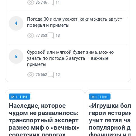
86 746
11
Погода 30 июля укажет, каким ждать август —
4
поверья и приметы
77 353
13
Суровой или мягкой будет зима, можно
5
узнать по погоде 5 августа — важные
приметы
76 662
12
МНЕНИЕ
МНЕНИЕ
Наследие, которое
«Игрушки боль
чудом не развалилось:
герои истории»
транспортный эксперт
учит пятая час
разнес миф о «вечных»
популярной де
советских дорогах
франшизы и п