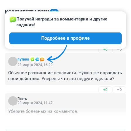
КОММЕНТАРИИ
28
Получай награды за комментарии и другие 
задания!
Гость
23 марта 2024, 17:05
Подробнее в профиле
это не траур, это страх повторения и паника
+0
–0
путник
23 марта 2024, 16:20
Обычное разжигание ненависти. Нужно же оправдать 
свои действия. Уверены что это недруги сделали?
+0
–0
Гость
23 марта 2024, 11:47
Уберите болезных из комментов.
+1
–0