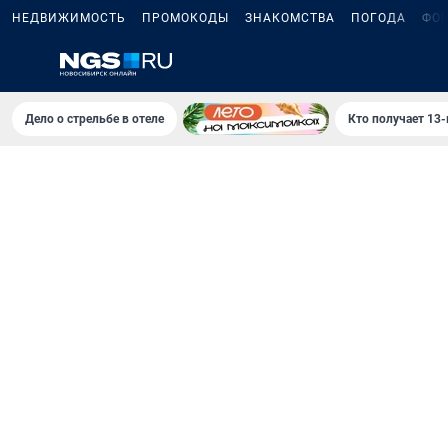
НЕДВИЖИМОСТЬ
ПРОМОКОДЫ
ЗНАКОМСТВА
ПОГОДА
ФО
Дело о стрельбе в отеле
Кто получает 13-