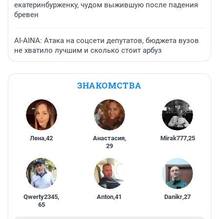
екатеринбурженку, чудом выжившую после падения
бревен
AI-AINA: Атака на соцсети депутатов, бюджета вузов
не хватило лучшим и сколько стоит арбуз
ЗНАКОМСТВА
Лена
,
42
Анастасия
,
Mirak777
,
25
29
Qwerty2345
,
Anton
,
41
Danikr
,
27
65