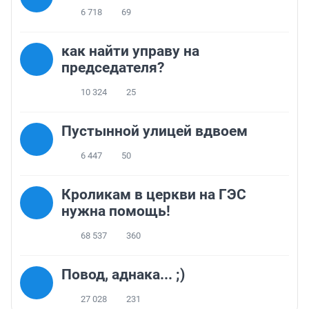
6 718
69
как найти управу на
председателя?
10 324
25
Пустынной улицей вдвоем
6 447
50
Кроликам в церкви на ГЭС
нужна помощь!
68 537
360
Повод, аднака... ;)
27 028
231