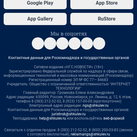
Google Play
App Store
App Gallery
RuStore
Мы в соцсетях
Контактные данные для Роскомнадзора и государственных органов
Сетевое издание «НГС.НОВОСТИ» (18+)
Зарегистрировано Федеральной службой по надзору в сфере связи,
информационных технологий и массовых коммуникаций (Роскомнадзор)
Регистрационный номер ЭЛ № ФС 77— 84683
Учредитель: Общество с ограниченной ответственностью "ИНТЕРНЕТ
ТЕХНОЛОГИИ"
Главный редактор: Громкова Елена Александровна
Адрес редакции: 630099, Россия, Новосибирск, ул. Ленина, д. 12, 6 этаж,
телефон 8 (383) 212-52-52, 8 (923) 157-00-00 (круглосуточно)
Электронный адрес редакции:
ngs@shkulev.ru
Контактные данные для Роскомнадзора и государственных органов:
juristnsk@shkulev.ru
Техподдержка:
help@shkulev.ru
или воспользуйтесь
веб-формой
Связаться с отделом продаж: 8 (383) 212-52-52, 8 (800) 200-03-83 (звонок
с сотового бесплатный),
reklamangs@shkulev.ru