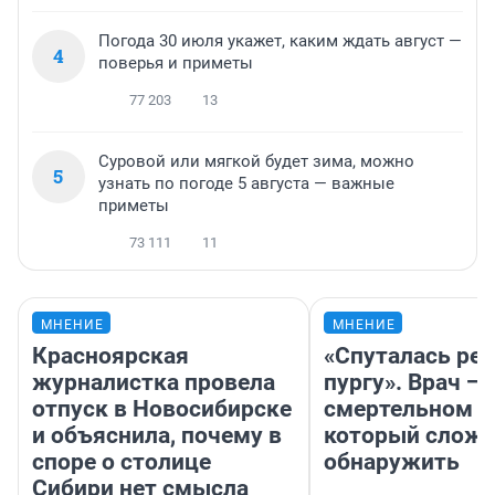
Погода 30 июля укажет, каким ждать август —
4
поверья и приметы
77 203
13
Суровой или мягкой будет зима, можно
5
узнать по погоде 5 августа — важные
приметы
73 111
11
МНЕНИЕ
МНЕНИЕ
Красноярская
«Спуталась реч
журналистка провела
пургу». Врач — 
отпуск в Новосибирске
смертельном д
и объяснила, почему в
который слож
споре о столице
обнаружить
Сибири нет смысла