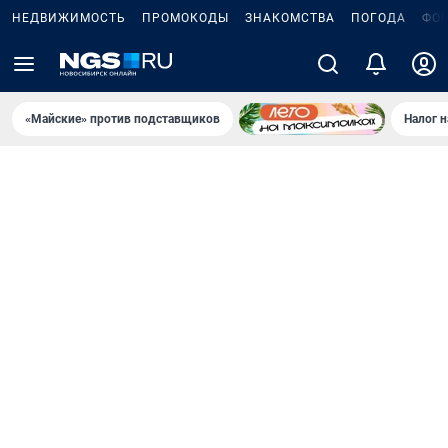
НЕДВИЖИМОСТЬ
ПРОМОКОДЫ
ЗНАКОМСТВА
ПОГОДА
ФО
«Майские» против подставщиков
Налог 