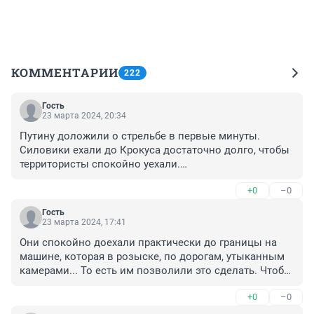
КОММЕНТАРИИ
222
Гость
23 марта 2024, 20:34
Путину доложили о стрельбе в первые минуты.

Силовики ехали до Крокуса достаточно долго, чтобы 
территористы спокойно уехали.

Террористам не мешали ехать по шоссе на уже 
+0
–0
находящейся в розыске машине, под 
многочисленными камерами.

Гость
И только возле границы с Украиной их задержали, 
23 марта 2024, 17:41
чтобы было ясно, что таджики - это украинские 
Они спокойно доехали практически до границы на 
нацисты.
машине, которая в розыске, по дорогам, утыканным 
камерами... То есть им позволили это сделать. Чтобы 
они были рядом с Украиной в момент задержания.
+0
–0