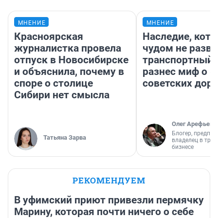
МНЕНИЕ
МНЕНИЕ
Красноярская
Наследие, кото
журналистка провела
чудом не разва
отпуск в Новосибирске
транспортный 
и объяснила, почему в
разнес миф о 
споре о столице
советских доро
Сибири нет смысла
Олег Арефьев
Блогер, предпри
Татьяна Зарва
владелец в тра
бизнесе
РЕКОМЕНДУЕМ
В уфимский приют привезли пермячку
Марину, которая почти ничего о себе