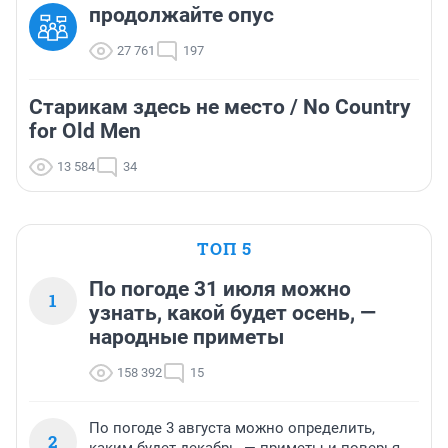
продолжайте опус
27 761
197
Старикам здесь не место / No Country
for Old Men
13 584
34
ТОП 5
По погоде 31 июля можно
1
узнать, какой будет осень, —
народные приметы
158 392
15
По погоде 3 августа можно определить,
2
каким будет декабрь, — приметы и поверья