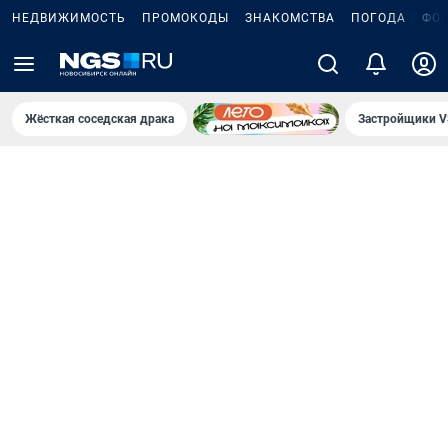
НЕДВИЖИМОСТЬ
ПРОМОКОДЫ
ЗНАКОМСТВА
ПОГОДА
ФО
Жёсткая соседская драка
Застройщики V