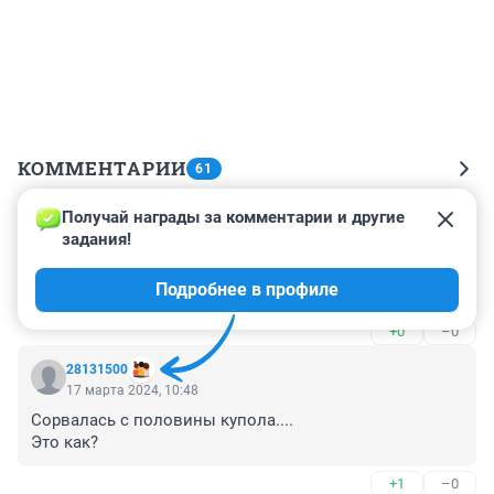
КОММЕНТАРИИ
61
Получай награды за комментарии и другие 
Гость
18 марта 2024, 02:07
задания!
У них охраны труда нет, что ли? Почему такие трюки 
Подробнее в профиле
без лонжи?
+0
–0
28131500
17 марта 2024, 10:48
Сорвалась с половины купола....

Это как?
+1
–0