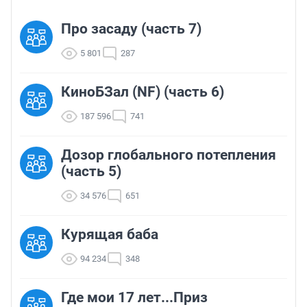
Про засаду (часть 7)
5 801
287
КиноБЗал (NF) (часть 6)
187 596
741
Дозор глобального потепления
(часть 5)
34 576
651
Курящая баба
94 234
348
Где мои 17 лет...Приз