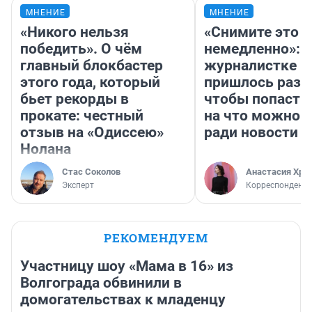
МНЕНИЕ
МНЕНИЕ
«Никого нельзя
«Снимите это
победить». О чём
немедленно»:
главный блокбастер
журналистке Н
этого года, который
пришлось разд
бьет рекорды в
чтобы попасть 
прокате: честный
на что можно 
отзыв на «Одиссею»
ради новости
Нолана
Стас Соколов
Анастасия Хри
Эксперт
Корреспондент
РЕКОМЕНДУЕМ
Участницу шоу «Мама в 16» из
Волгограда обвинили в
домогательствах к младенцу