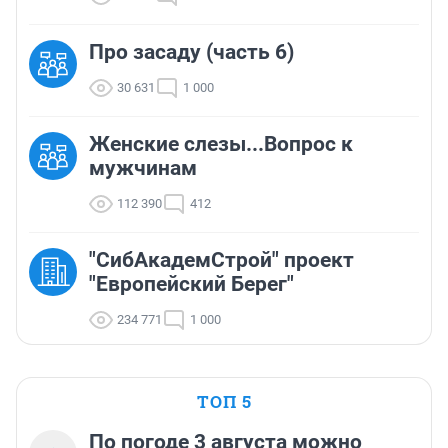
Про засаду (часть 6)
30 631
1 000
Женские слезы...Вопрос к
мужчинам
112 390
412
"СибАкадемСтрой" проект
"Европейский Берег"
234 771
1 000
ТОП 5
По погоде 3 августа можно