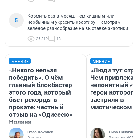
Кормить раз в месяц. Чем хищным или
5
необычным украсить квартиру — смотрим
зелёное разнообразие на выставке экзотики
26 819
13
МНЕНИЕ
МНЕНИЕ
«Никого нельзя
«Люди тут стр
победить». О чём
Чем привлекае
главный блокбастер
непонятный «Н
этого года, который
герои которого
бьет рекорды в
застряли в
прокате: честный
мистическом о
отзыв на «Одиссею»
Нолана
Стас Соколов
Лиза Пичугина