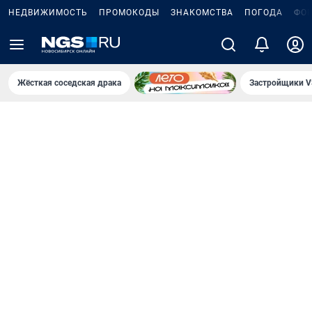
НЕДВИЖИМОСТЬ
ПРОМОКОДЫ
ЗНАКОМСТВА
ПОГОДА
ФО
Жёсткая соседская драка
Застройщики V