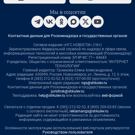
Мы в соцсетях
Контактные данные для Роскомнадзора и государственных органов
Сетевое издание «НГС.НОВОСТИ» (18+)
Зарегистрировано Федеральной службой по надзору в сфере связи,
информационных технологий и массовых коммуникаций (Роскомнадзор)
Регистрационный номер ЭЛ № ФС 77— 84683
Учредитель: Общество с ограниченной ответственностью "ИНТЕРНЕТ
ТЕХНОЛОГИИ"
Главный редактор: Громкова Елена Александровна
Адрес редакции: 630099, Россия, Новосибирск, ул. Ленина, д. 12, 6 этаж,
телефон 8 (383) 212-52-52, 8 (923) 157-00-00 (круглосуточно)
Электронный адрес редакции:
ngs@shkulev.ru
Контактные данные для Роскомнадзора и государственных органов:
juristnsk@shkulev.ru
Техподдержка:
help@shkulev.ru
или воспользуйтесь
веб-формой
Связаться с отделом продаж: 8 (383) 212-52-52, 8 (800) 200-03-83 (звонок
с сотового бесплатный),
reklamangs@shkulev.ru
Редакция сайта не несет ответственности за достоверность
информации, содержащейся в рекламных объявлениях.
Особенности эксплуатации (использования) веб-портала регулируются:
Руководством пользователя