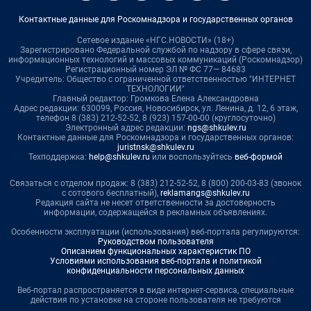
Контактные данные для Роскомнадзора и государственных органов
Сетевое издание «НГС.НОВОСТИ» (18+)
Зарегистрировано Федеральной службой по надзору в сфере связи,
информационных технологий и массовых коммуникаций (Роскомнадзор)
Регистрационный номер ЭЛ № ФС 77— 84683
Учредитель: Общество с ограниченной ответственностью "ИНТЕРНЕТ
ТЕХНОЛОГИИ"
Главный редактор: Громкова Елена Александровна
Адрес редакции: 630099, Россия, Новосибирск, ул. Ленина, д. 12, 6 этаж,
телефон 8 (383) 212-52-52, 8 (923) 157-00-00 (круглосуточно)
Электронный адрес редакции:
ngs@shkulev.ru
Контактные данные для Роскомнадзора и государственных органов:
juristnsk@shkulev.ru
Техподдержка:
help@shkulev.ru
или воспользуйтесь
веб-формой
Связаться с отделом продаж: 8 (383) 212-52-52, 8 (800) 200-03-83 (звонок
с сотового бесплатный),
reklamangs@shkulev.ru
Редакция сайта не несет ответственности за достоверность
информации, содержащейся в рекламных объявлениях.
Особенности эксплуатации (использования) веб-портала регулируются:
Руководством пользователя
Описанием функциональных характеристик ПО
Условиями использования веб-портала и политикой
конфиденциальности персональных данных
Веб-портал распространяется в виде интернет-сервиса, специальные
действия по установке на стороне пользователя не требуются