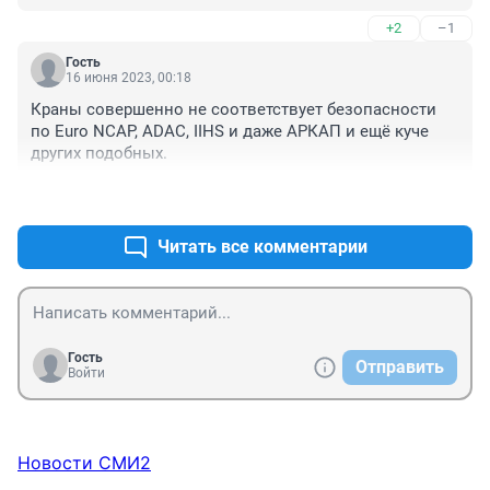
техобслуживании крана. И коррупция в 
+2
–1
госстройнадзоре, которые обязаны добросовестно 
проводить техобследование крана .
Гость
16 июня 2023, 00:18
Краны совершенно не соответствует безопасности 
по Euro NCAP, ADAC, IIHS и даже АРКАП и ещё куче 
других подобных.
+0
–0
Читать все комментарии
Гость
Отправить
Войти
Новости СМИ2