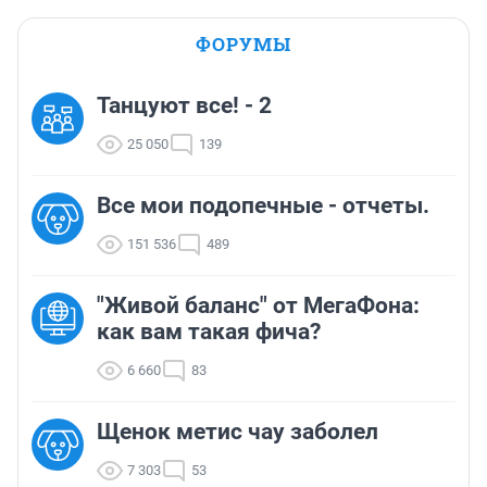
ФОРУМЫ
Танцуют все! - 2
25 050
139
Все мои подопечные - отчеты.
151 536
489
"Живой баланс" от МегаФона:
как вам такая фича?
6 660
83
Щенок метис чау заболел
7 303
53