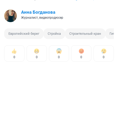
Анна Богданова
Журналист, видеопродюсер
Европейский берег
Стройка
Строительный кран
Гибе
0
0
0
0
0