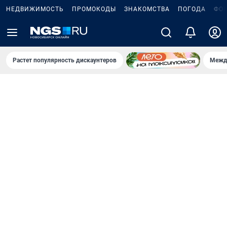
НЕДВИЖИМОСТЬ
ПРОМОКОДЫ
ЗНАКОМСТВА
ПОГОДА
ФО
Растет популярность дискаунтеров
Межд