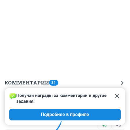
КОММЕНТАРИИ
31
Получай награды за комментарии и другие 
Гость
24 января 2023, 13:48
задания!
Шокирующее видео! Да шокирует, ниче не видно, как 
Подробнее в профиле
квадрат малевича.
+0
–0