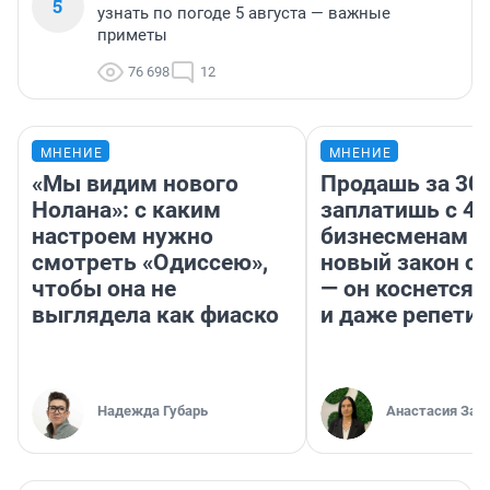
5
узнать по погоде 5 августа — важные
приметы
76 698
12
МНЕНИЕ
МНЕНИЕ
«Мы видим нового
Продашь за 300
Нолана»: с каким
заплатишь с 40
настроем нужно
бизнесменам г
смотреть «Одиссею»,
новый закон о 
чтобы она не
— он коснется 
выглядела как фиаско
и даже репети
Надежда Губарь
Анастасия Зав