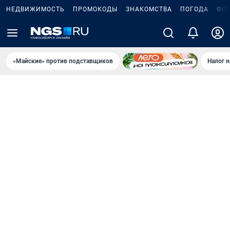
НЕДВИЖИМОСТЬ
ПРОМОКОДЫ
ЗНАКОМСТВА
ПОГОДА
ФО
«Майские» против подставщиков
Налог 