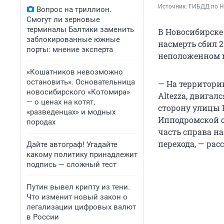
Источник: 
ГИБДД по Н
Вопрос на триллион.
Смогут ли зерновые
терминалы Балтики заменить
В Новосибирске 
заблокированные южные
насмерть сбил 
порты: мнение эксперта
неположенном м
«Кошатников невозможно
остановить». Основательница
— На территори
новосибирского «Котомира»
Altezza, двига
— о ценах на котят,
сторону улицы 
«разведенцах» и модных
Ипподромской с
породах
часть справа н
перехода, — рас
Дайте автограф! Угадайте
какому политику принадлежит
подпись — сложный тест
Путин вывел крипту из тени.
Что изменит новый закон о
легализации цифровых валют
в России