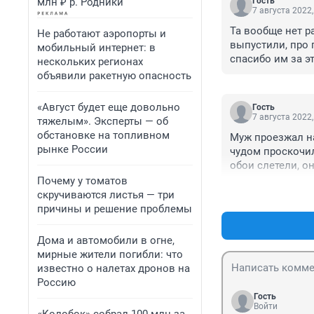
млн ₽ р. Родники
Гость
7 августа 2022,
Та вообще нет ра
Не работают аэропорты и
выпустили, про 
мобильный интернет: в
спасибо им за эт
нескольких регионах
объявили ракетную опасность
«Август будет еще довольно
Гость
7 августа 2022,
тяжелым». Эксперты — об
обстановке на топливном
Муж проезжал на 
рынке России
чудом проскочил
обои слетели, он
поребрике рыдали
Почему у томатов
скручиваются листья — три
причины и решение проблемы
Дома и автомобили в огне,
мирные жители погибли: что
известно о налетах дронов на
Россию
Гость
Войти