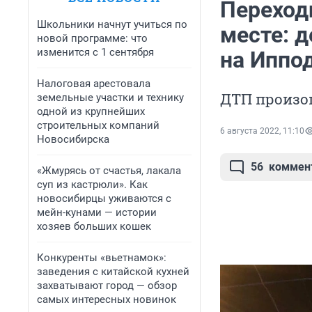
Переход
Школьники начнут учиться по
месте: 
новой программе: что
изменится с 1 сентября
на Иппо
Налоговая арестовала
ДТП произош
земельные участки и технику
одной из крупнейших
строительных компаний
6 августа 2022, 11:10
Новосибирска
56
коммен
«Жмурясь от счастья, лакала
суп из кастрюли». Как
новосибирцы уживаются с
мейн-кунами — истории
хозяев больших кошек
Конкуренты «вьетнамок»:
заведения с китайской кухней
захватывают город — обзор
самых интересных новинок