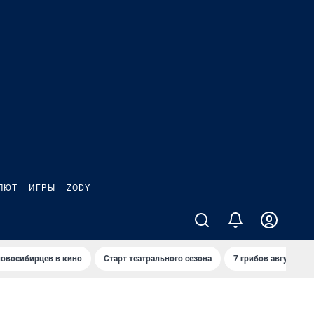
ЛЮТ
ИГРЫ
ZODY
овосибирцев в кино
Старт театрального сезона
7 грибов августа