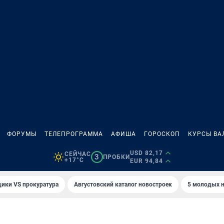
ФОРУМЫ
ТЕЛЕПРОГРАММА
АФИША
ГОРОСКОП
КУРСЫ ВА
USD 82,17
СЕЙЧАС
3
ПРОБКИ
+17°C
EUR 94,84
ики VS прокуратура
Августовский каталог новостроек
5 молодых н