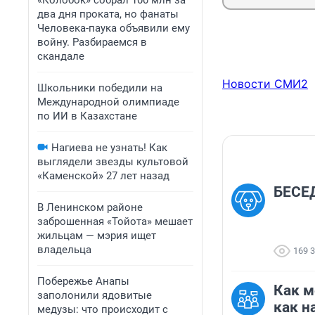
«Колобок» собрал 100 млн за
два дня проката, но фанаты
Человека-паука объявили ему
войну. Разбираемся в
скандале
Новости СМИ2
Школьники победили на
Международной олимпиаде
по ИИ в Казахстане
Нагиева не узнать! Как
выглядели звезды культовой
«Каменской» 27 лет назад
БЕСЕД
В Ленинском районе
заброшенная «Тойота» мешает
жильцам — мэрия ищет
владельца
169 
Побережье Анапы
Как м
заполонили ядовитые
как н
медузы: что происходит с