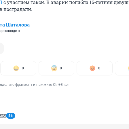
П
с участием такси. В аварии погибла 16-летняя девуш
в пострадали.
та Шаталова
рреспондент
0
0
0
ыделите фрагмент и нажмите Ctrl+Enter
ИИ
56