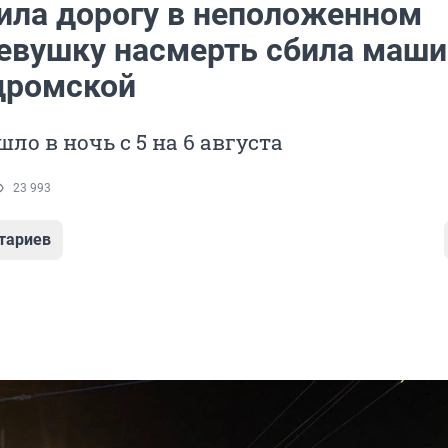
ила дорогу в неположенном
девушку насмерть сбила маши
дромской
ло в ночь с 5 на 6 августа
23 993
тариев