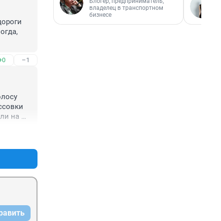
Блогер, предприниматель,
владелец в транспортном
бизнесе
дороги 
гда, 
+0
–1
лосу 
ссовки 
ли на 
+0
–1
равить