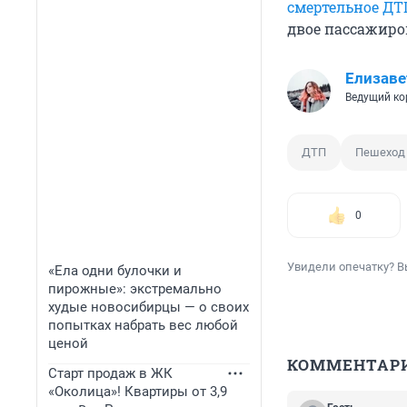
смертельное ДТ
двое пассажиро
Елизаве
Ведущий ко
ДТП
Пешеход
0
Увидели опечатку? В
«Ела одни булочки и
пирожные»: экстремально
худые новосибирцы — о своих
попытках набрать вес любой
ценой
КОММЕНТАР
Старт продаж в ЖК
«Околица»! Квартиры от 3,9