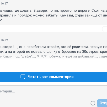
 16:17
зницы, где ходить. В дворе, по пп, просто по дороге. Скот на 
правила и порядок можно забыть. Камазы, фуры зачищают ино
о.
 15:39
скорой..., они перебегали втроём, это её родители, первую по
и, а на второй не повезло, дочку отбросило на 30метров, кро
и были под "шафе"..., 🏃🏃🏃побежали ещё за добавкой..., сиде
... Это уроки для всех, всех очень жаль...!
Читать все комментарии
Отп