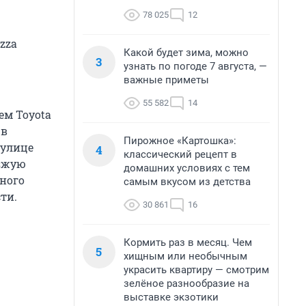
78 025
12
zza
Какой будет зима, можно
3
узнать по погоде 7 августа, —
важные приметы
55 582
14
ем Toyota
 в
Пирожное «Картошка»:
 улице
4
классический рецепт в
езжую
домашних условиях с тем
дного
самым вкусом из детства
ти.
30 861
16
Кормить раз в месяц. Чем
5
хищным или необычным
украсить квартиру — смотрим
зелёное разнообразие на
выставке экзотики