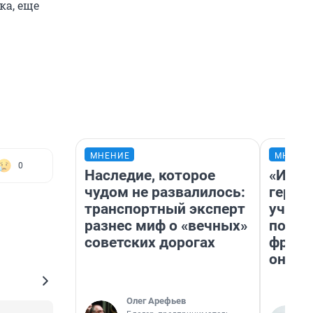
ка, еще
МНЕНИЕ
МНЕНИ
0
Наследие, которое
«Игру
чудом не развалилось:
герои
транспортный эксперт
учит 
разнес миф о «вечных»
попул
советских дорогах
франш
она п
Олег Арефьев