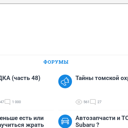
ФОРУМЫ
КА (часть 48)
Тайны томской ох
347
1 000
561
27
еньше есть или
Автозапчасти и Т
аучиться жрать
Subaru ?