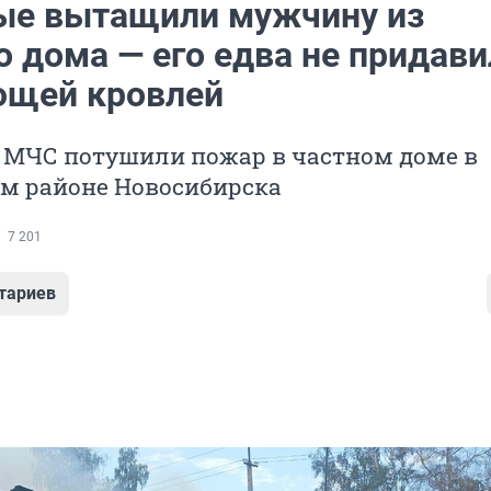
е вытащили мужчину из
о дома — его едва не придави
щей кровлей
 МЧС потушили пожар в частном доме в
м районе Новосибирска
7 201
тариев