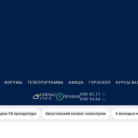
ФОРУМЫ
ТЕЛЕПРОГРАММА
АФИША
ГОРОСКОП
КУРСЫ ВА
USD 82,17
СЕЙЧАС
1
ПРОБКИ
+14°C
EUR 94,84
ики VS прокуратура
Августовский каталог новостроек
5 молодых н