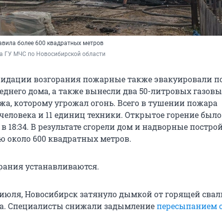
вила более 600 квадратных метров
а ГУ МЧС по Новосибирской области
квидации возгорания пожарные также эвакуировали 
еднего дома, а также вынесли два 50-литровых газов
жа, которому угрожал огонь. Всего в тушении пожара
человека и 11 единиц техники. Открытое горение было
 18:34. В результате сгорели дом и надворные постро
 около 600 квадратных метров.
рания устанавливаются.
9 июля, Новосибирск затянуло дымкой от горящей свал
а. Специалисты снижали задымление
пересыпанием 