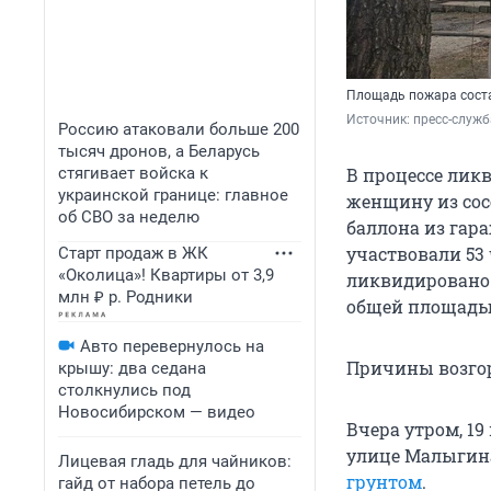
Площадь пожара соста
Источник: 
пресс-служб
Россию атаковали больше 200
тысяч дронов, а Беларусь
стягивает войска к
В процессе ли
украинской границе: главное
женщину из сос
об СВО за неделю
баллона из гара
участвовали 53 
Старт продаж в ЖК
«Околица»! Квартиры от 3,9
ликвидировано в
млн ₽ р. Родники
общей площадью
Авто перевернулось на
Причины возго
крышу: два седана
столкнулись под
Новосибирском — видео
Вчера утром, 1
улице Малыгин
Лицевая гладь для чайников:
грунтом
.
гайд от набора петель до