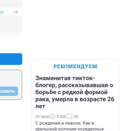
+0
–0
+2
–0
РЕКОМЕНДУЕМ
Знаменитая тикток-
блогер, рассказывавшая о
равить
борьбе с редкой формой
рака, умерла в возрасте 26
лет
23 часа
8 425
30
С рождения в неволе. Как в
уральской колонии осужденные