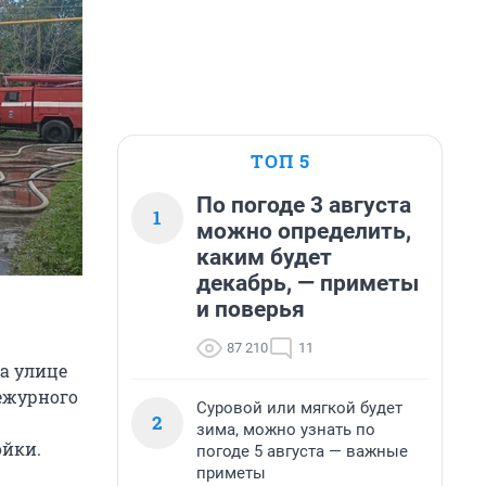
ТОП 5
По погоде 3 августа
1
можно определить,
каким будет
декабрь, — приметы
и поверья
87 210
11
а улице
дежурного
Суровой или мягкой будет
2
зима, можно узнать по
ойки.
погоде 5 августа — важные
приметы