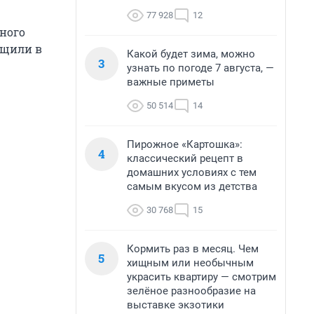
77 928
12
ьного
бщили в
Какой будет зима, можно
3
узнать по погоде 7 августа, —
важные приметы
50 514
14
Пирожное «Картошка»:
4
классический рецепт в
домашних условиях с тем
самым вкусом из детства
30 768
15
Кормить раз в месяц. Чем
5
хищным или необычным
украсить квартиру — смотрим
зелёное разнообразие на
выставке экзотики