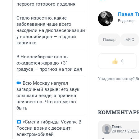
первого готового изделия
Павел Т
Стало известно, какие
Редактор
заболевания чаще всего
находили на диспансеризации
у новосибирцев — в одной
Пожар
МЧС
картинке
В Новосибирске вновь
0
ожидается жара до +31
градуса — прогноз на три дня
Увидели опечатку? В
Всю Москву напугал
загадочный взрыв: его звук
слышали везде, а причина
неизвестна. Что это могло
быть
КОММЕНТАР
«Смели гибриды Voyah». В
Гость
России возник дефицит
20 июля 2022, 
электромобилей