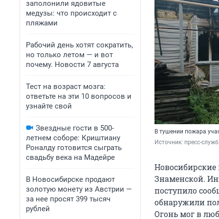
заполонили ядовитые
медузы: что происходит с
пляжами
Рабочий день хотят сократить,
но только летом — и вот
почему. Новости 7 августа
Тест на возраст мозга:
ответьте на эти 10 вопросов и
узнайте свой
Звездные гости в 500-
В тушении пожара уча
летнем соборе: Криштиану
Источник: 
пресс-служб
Роналду готовится сыграть
свадьбу века на Мадейре
Новосибирские 
Знаменской. Ин
В Новосибирске продают
золотую монету из Австрии —
поступило сооб
за нее просят 399 тысяч
обнаружили пол
рублей
Огонь мог в лю