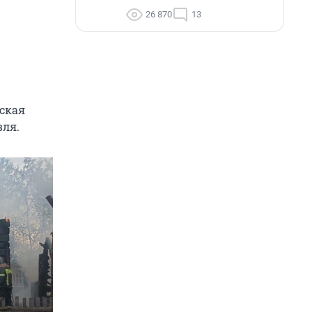
26 870
13
ская
вля.