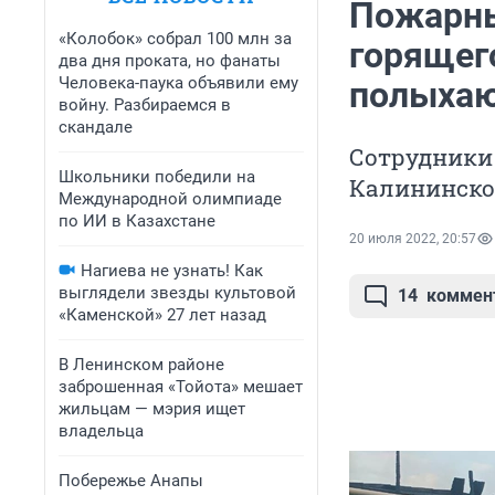
Пожарны
«Колобок» собрал 100 млн за
горящег
два дня проката, но фанаты
Человека-паука объявили ему
полыхаю
войну. Разбираемся в
скандале
Сотрудники
Школьники победили на
Калининско
Международной олимпиаде
по ИИ в Казахстане
20 июля 2022, 20:57
Нагиева не узнать! Как
выглядели звезды культовой
14
коммен
«Каменской» 27 лет назад
В Ленинском районе
заброшенная «Тойота» мешает
жильцам — мэрия ищет
владельца
Побережье Анапы