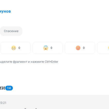
иунов
Спасение
0
0
0
ыделите фрагмент и нажмите Ctrl+Enter
ИИ
14
23:21