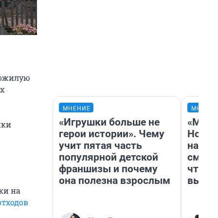
пожилую
ых
МНЕНИЕ
МНЕНИ
«Игрушки больше не
«Мы в
йки
герои истории». Чему
Нолан
учит пятая часть
настр
популярной детской
смотр
франшизы и почему
чтобы
она полезна взрослым
выгля
ки на
отходов