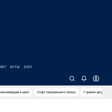
ЛЮТ
ИГРЫ
ZODY
овосибирцев в кино
Старт театрального сезона
7 грибов августа