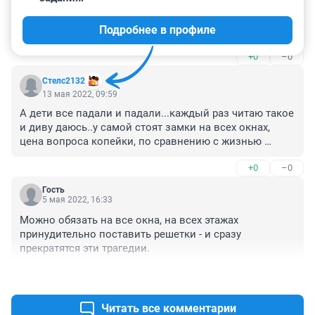
Надо деньги семьям с детьми выделять, а ни этим 
сотрудникам соцслужб с мордами по 100 килограмм... 
Подробнее в профиле
Тогда и детей не придётся забирать
+0
–0
Стелс2132
13 мая 2022, 09:59
А дети все падали и падали...каждый раз читаю такое 
и диву даюсь..у самой стоят замки на всех окнах, 
цена вопроса копейки, по сравнению с жизнью 
ребенка
+0
–0
Гость
5 мая 2022, 16:33
Можно обязать на все окна, на всех этажах 
принудительно поставить решетки - и сразу 
прекратятся эти трагедии.
+0
–0
Читать все комментарии