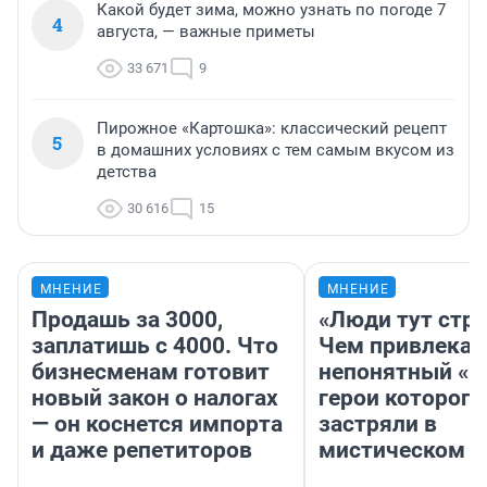
Какой будет зима, можно узнать по погоде 7
4
августа, — важные приметы
33 671
9
Пирожное «Картошка»: классический рецепт
5
в домашних условиях с тем самым вкусом из
детства
30 616
15
МНЕНИЕ
МНЕНИЕ
Продашь за 3000,
«Люди тут стр
заплатишь с 4000. Что
Чем привлекае
бизнесменам готовит
непонятный «Н
новый закон о налогах
герои которого
— он коснется импорта
застряли в
и даже репетиторов
мистическом о