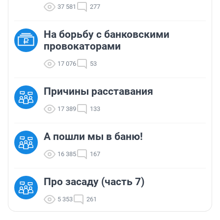
37 581
277
На борьбу с банковскими
провокаторами
17 076
53
Причины расставания
17 389
133
А пошли мы в баню!
16 385
167
Про засаду (часть 7)
5 353
261