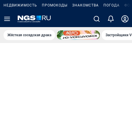
НЕДВИЖИМОСТЬ
ПРОМОКОДЫ
ЗНАКОМСТВА
ПОГОДА
ФО
Жёсткая соседская драка
Застройщики V