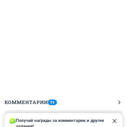
КОММЕНТАРИИ
95
Гость
19 мая 2022, 08:10
Получай награды за комментарии и другие 
задания!