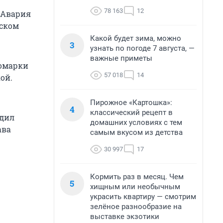
78 163
12
. Авария
тском
Какой будет зима, можно
3
узнать по погоде 7 августа, —
важные приметы
номарки
57 018
14
ой.
Пирожное «Картошка»:
4
классический рецепт в
одил
домашних условиях с тем
ава
самым вкусом из детства
30 997
17
Кормить раз в месяц. Чем
5
хищным или необычным
украсить квартиру — смотрим
зелёное разнообразие на
выставке экзотики