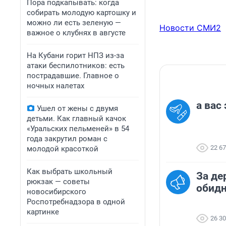
Спустя нескольк
Пора подкапывать: когда
Prado, который 
собирать молодую картошку и
кортеж главы пр
можно ли есть зеленую —
Новости СМИ2
важное о клубнях в августе
Затем Следствен
которая сопрово
На Кубани горит НПЗ из-за
ДТП, вернувшись 
атаки беспилотников: есть
пострадавшие. Главное о
Его задержали п
ночных налетах
безопасности до
а вас
Ушел от жены с двумя
детьми. Как главный качок
«Уральских пельменей» в 54
года закрутил роман с
22 6
молодой красоткой
Как выбрать школьный
За де
рюкзак — советы
обид
новосибирского
Роспотребнадзора в одной
картинке
26 3