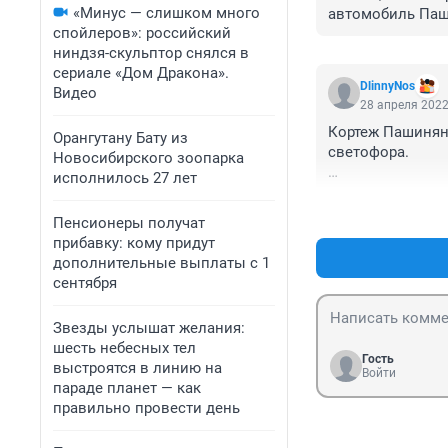
«Минус — слишком много
автомобиль Паши
спойлеров»: российский
ниндзя-скульптор снялся в
сериале «Дом Дракона».
DlinnyNos
Видео
28 апреля 2022
Кортеж Пашиняна
Орангутану Бату из
светофора.

Новосибирского зоопарка
исполнилось 27 лет
Вечером 26 апре
жертвы и ее ребе
Пенсионеры получат
прибавку: кому придут
Про двойное уби
дополнительные выплаты с 1
что находивший
сентября
Командир, наход
Звезды услышат желания:
шесть небесных тел
Наезд произошел
Гость
выстроятся в линию на
Сона Мартиросян
Войти
параде планет — как
Heroes", и руко
правильно провести день
строится в Нагор