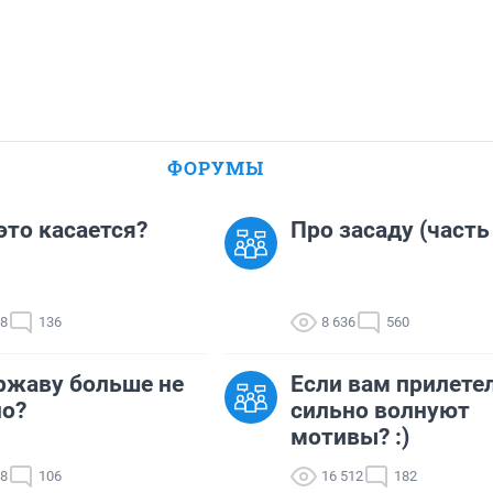
о часов после нвезда полицейские сообщили, что автомобиль
сбил женщину, находился на службе, не упомянув, что он сопр
авительства.

ный комитет Армении заявил, что командир офицерской роты
ждала кортеж, находился за рулем и после инцидента бежал с
туда только спустя 2 часа.

ФОРУМЫ
о подозрению в оставлении места аварии и нарушении требо
рожного движения, которое привело к гибели человека.
 это касается?
Про засаду (часть
78
136
8 636
560
ржаву больше не
Если вам прилетел
но?
сильно волнуют
мотивы? :)
08
106
16 512
182