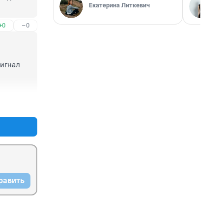
Екатерина Литкевич
+0
–0
игнал 
тней 
+0
–0
януть, 
няя 
равить
r 
 