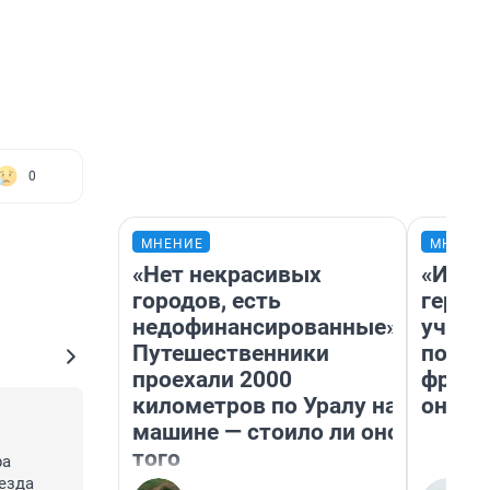
0
МНЕНИЕ
МНЕНИ
«Нет некрасивых
«Игру
городов, есть
герои
недофинансированные».
учит 
Путешественники
попул
проехали 2000
франш
километров по Уралу на
она п
машине — стоило ли оно
того
а 
зда 