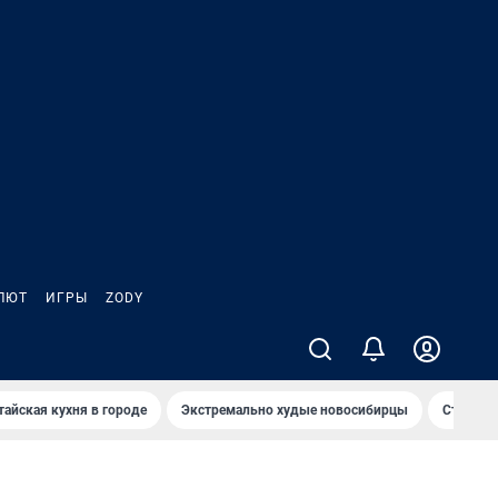
ЛЮТ
ИГРЫ
ZODY
тайская кухня в городе
Экстремально худые новосибирцы
Старт те