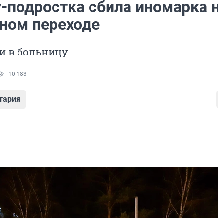
-подростка сбила иномарка 
ном переходе
и в больницу
10 183
тария