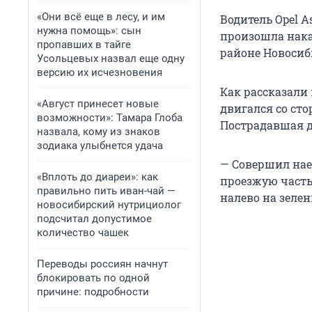
«Они всё еще в лесу, и им
Водитель Opel A
нужна помощь»: сын
произошла накан
пропавших в тайге
районе Новосиб
Усольцевых назвал еще одну
версию их исчезновения
Как рассказали
«Август принесет новые
двигался со ст
возможности»: Тамара Глоба
Пострадавшая д
назвала, кому из знаков
зодиака улыбнется удача
— Совершил нае
«Вплоть до диареи»: как
проезжую часть
правильно пить иван-чай —
налево на зелен
новосибирский нутрициолог
подсчитал допустимое
количество чашек
Переводы россиян начнут
блокировать по одной
причине: подробности