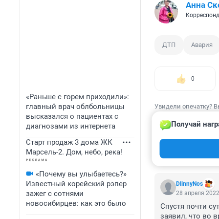
Анна Ск
Корреспонд
ДТП
Авария
0
«Раньше с горем приходили»:
главный врач облбольницы
Увидели опечатку? В
высказался о пациентах с
Получай нагр
диагнозами из интернета
Старт продаж 3 дома ЖК
Марсель-2. Дом, небо, река!
КОММЕНТАР
«Почему вы улыбаетесь?»
Известный корейский рэпер
DlinnyNos
зажег с сотнями
28 апреля 2022
новосибирцев: как это было
Спустя почти су
заявил, что во 