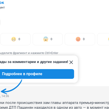
ок
ент
0
0
0
ыделите фрагмент и нажмите Ctrl+Enter
ады за комментарии и другие задания!
Подробнее в профиле
ИИ
43
, 14:36
тки после происшествия зам главы аппарата премьер-министр
время ДТП Пашинян находился в одном из авто — в момент нае