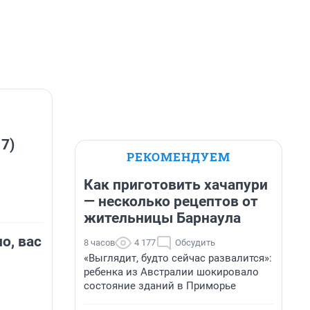
 Toyota 
овождал 
, 
 места 
ваний 
 7)
РЕКОМЕНДУЕМ
Как приготовить хачапури
— несколько рецептов от
жительницы Барнаула
о, вас
8 часов
4 177
Обсудить
«Выглядит, будто сейчас развалится»:
ребенка из Австралии шокировало
состояние зданий в Приморье