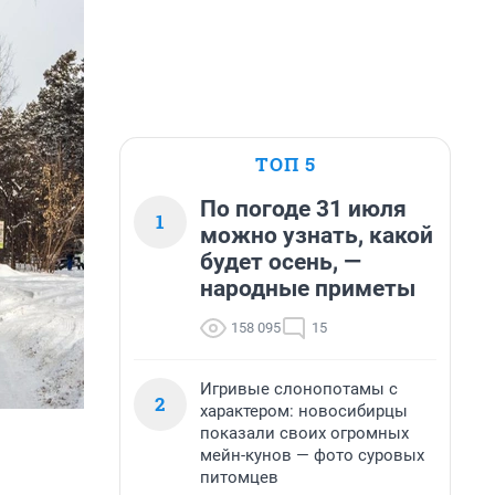
ТОП 5
По погоде 31 июля
1
можно узнать, какой
будет осень, —
народные приметы
158 095
15
Игривые слонопотамы с
2
характером: новосибирцы
показали своих огромных
мейн-кунов — фото суровых
питомцев