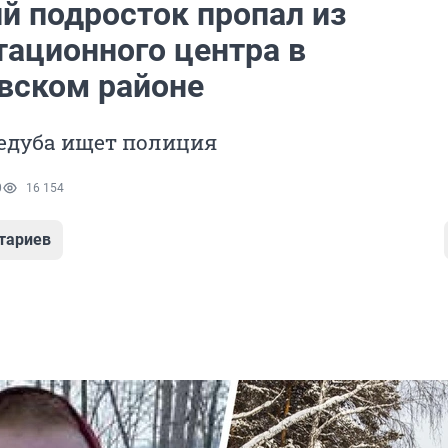
й подросток пропал из
тационного центра в
вском районе
едуба ищет полиция
0
16 154
тариев