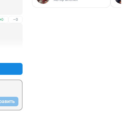
+0
–0
+5
–0
равить