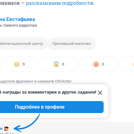
венников —
рассказываем подробности
.
на Евстафьева
ь главного редактора
абилитационный центр
Пропавший мальчик
0
0
0
ыделите фрагмент и нажмите Ctrl+Enter
 награды за комментарии и другие задания!
Подробнее в профиле
ИИ
25
ию