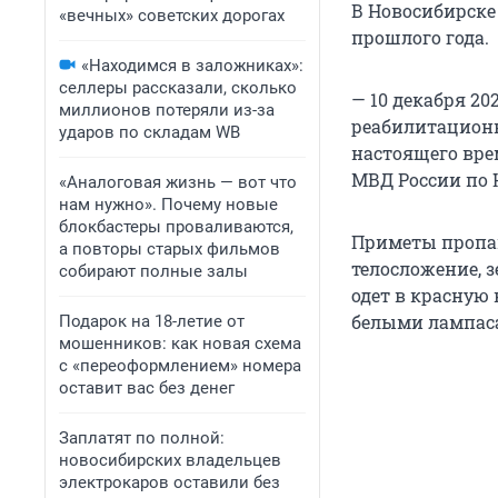
В Новосибирске 
«вечных» советских дорогах
прошлого года.
«Находимся в заложниках»:
селлеры рассказали, сколько
— 10 декабря 20
миллионов потеряли из-за
реабилитационн
ударов по складам WB
настоящего вре
МВД России по 
«Аналоговая жизнь — вот что
нам нужно». Почему новые
блокбастеры проваливаются,
Приметы пропавш
а повторы старых фильмов
телосложение, 
собирают полные залы
одет в красную
белыми лампаса
Подарок на 18-летие от
мошенников: как новая схема
с «переоформлением» номера
оставит вас без денег
Заплатят по полной:
новосибирских владельцев
электрокаров оставили без