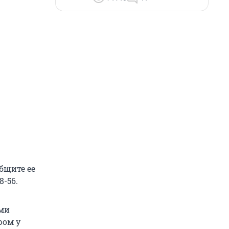
бщите ее
8-56.
ами
ром у