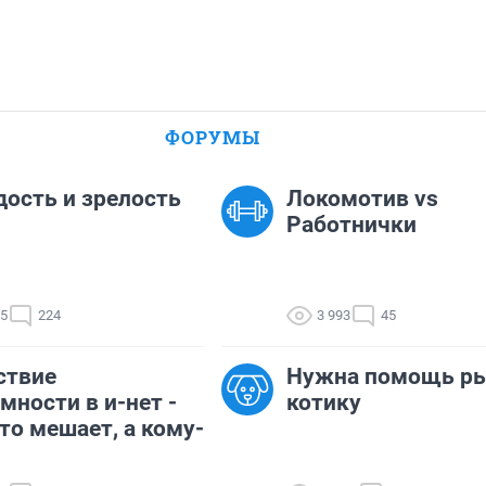
ФОРУМЫ
ость и зрелость
Локомотив vs
Работнички
15
224
3 993
45
ствие
Нужна помощь р
мности в и-нет -
котику
то мешает, а кому-