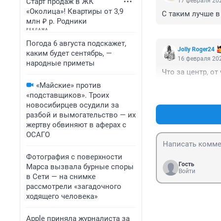
Старт продаж в ЖК
17 февраля 202
«Околица»! Квартиры от 3,9
С таким лучше в
млн ₽ р. Родники
Погода 6 августа подскажет,
Jolly Roger24
каким будет сентябрь, —
16 февраля 202
народные приметы
Что за центр, от
«Майские» против
«подставщиков». Троих
новосибирцев осудили за
разбой и вымогательство — их
жертву обвиняют в аферах с
ОСАГО
Фотография с поверхности
Гость
Марса вызвала бурные споры
Войти
в Сети — на снимке
рассмотрели «загадочного
ходящего человека»
Apple приняла журналиста за