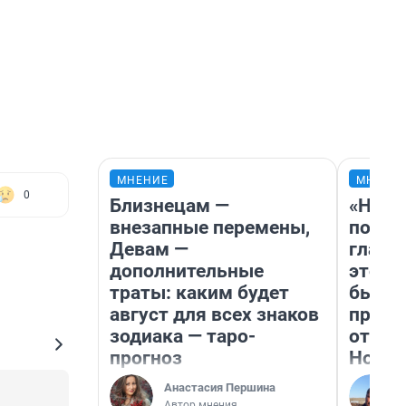
МНЕНИЕ
МНЕНИ
0
Близнецам —
«Нико
внезапные перемены,
побед
Девам —
главн
дополнительные
этого
траты: каким будет
бьет 
август для всех знаков
прока
зодиака — таро-
отзыв
прогноз
Нолан
Анастасия Першина
Автор мнения