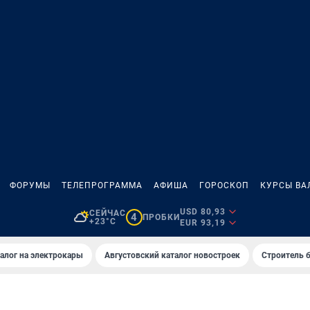
ФОРУМЫ
ТЕЛЕПРОГРАММА
АФИША
ГОРОСКОП
КУРСЫ ВА
USD 80,93
СЕЙЧАС
4
ПРОБКИ
+23°C
EUR 93,19
алог на электрокары
Августовский каталог новостроек
Строитель б