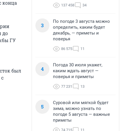
с конца
137 458
34
По погоде 3 августа можно
3
ории
определить, каким будет
и до
декабрь, — приметы и
поверья
ужбы ГУ
86 575
11
Погода 30 июля укажет,
4
осток был
каким ждать август —
поверья и приметы
 с
77 231
13
Суровой или мягкой будет
5
зима, можно узнать по
погоде 5 августа — важные
приметы
74 715
11