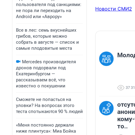
пользователя под санкциями:
Новости СМИ2
не пора ли переходить на
Android или «Аврору»
Все в лес: семь вкуснейших
грибов, которые можно
собрать в августе — список и
самые плодовитые места
Молод
Mercedes производителя
дронов подорвали под
Екатеринбургом —
рассказываем всё, что
известно о покушении
37 3
Сможете не попасться на
отсут
уловки? На вопросах этого
анони
теста спотыкаются 90 % людей
кому-
«Меня постоянно держали
то..
ниже плинтуса»: Миа Бойка