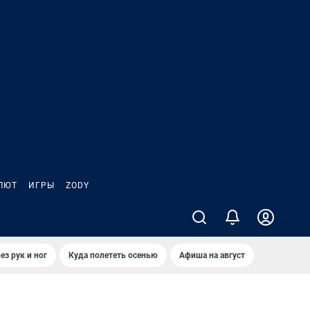
ЛЮТ
ИГРЫ
ZODY
ез рук и ног
Куда полететь осенью
Афиша на август