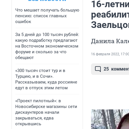
16-летни
Что мешает получать большую
реабили
пенсию: список главных
ошибок
Заельцо
За 5 дней до 100 тысяч рублей:
Данила Кал
какую подработку предлагают
на Восточном экономическом
форуме и сколько за что
16 февраля 2022, 17:0
обещают
25
коммен
«300 тысяч стоит тур и в
Турцию, и в Сочи».
Рассказываем, куда россияне
едут в отпуск этим летом
«Проект пилотный»: в
Новосибирске магазины сети
дискаунтеров начали
закрываться, едва
открывшись