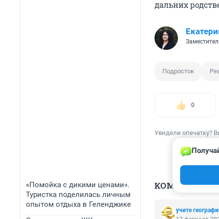
дальних родст
Екатери
Заместител
Подросток
Ре
0
Увидели опечатку? В
Получай
КОММЕНТАР
«Помойка с дикими ценами».
Туристка поделилась личным
опытом отдыха в Геленджике
учите географ