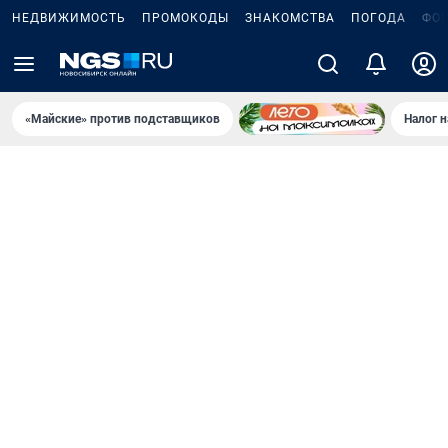
НЕДВИЖИМОСТЬ
ПРОМОКОДЫ
ЗНАКОМСТВА
ПОГОДА
ФО
«Майские» против подставщиков
Налог 