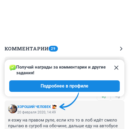
КОММЕНТАРИИ
29
Гость
25 февраля 2020, 15:17
Получай награды за комментарии и другие 
задания!
Вы все умно рассуждаете,а сами на легковых авто 
ездите как обезьяны с гранатой.Я сам вожу фуру и 
Подробнее в профиле
зарплата у нас не большая,а вот дебилов на легковых 
авто хватает.И не надо судить человека который 
+0
–0
попал в аварию,что у него с глазами проблемы или 
едет на авось,это дело случая и не дай бог вам 
ХОРОШИЙ ЧЕЛОВЕК
попасть в такую ситуацию.
20 февраля 2020, 14:49
я езжу на правом руле, если кто то в лоб идёт смело 
прыгаю в сугроб на обочине, дальше еду на автобусе