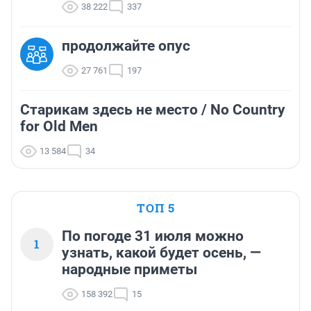
38 222
337
продолжайте опус
27 761
197
Старикам здесь не место / No Country
for Old Men
13 584
34
ТОП 5
По погоде 31 июля можно
1
узнать, какой будет осень, —
народные приметы
158 392
15