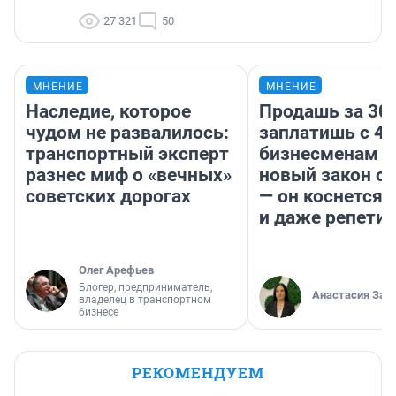
27 321
50
МНЕНИЕ
МНЕНИЕ
Наследие, которое
Продашь за 300
чудом не развалилось:
заплатишь с 40
транспортный эксперт
бизнесменам г
разнес миф о «вечных»
новый закон о 
советских дорогах
— он коснется 
и даже репети
Олег Арефьев
Блогер, предприниматель,
Анастасия Зав
владелец в транспортном
бизнесе
РЕКОМЕНДУЕМ