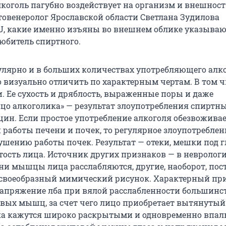
лкоголь пагубно воздействует на организм и внешност
овенеролог Ярославской области Светлана Зудилова
RU, какие именно изъяны во внешнем облике указывают
любитель спиртного.
гулярно и в больших количествах употребляющего алк
 визуально отличить по характерным чертам. В том ч
. Ее сухость и дряблость, выраженные поры и даже
ицо алкоголика» — результат злоупотребления спиртн
щин. Если простое употребление алкоголя обезвожива
 работы печени и почек, то регулярное злоупотреблен
ушению работы почек. Результат — отеки, мешки под 
тость лица. Источник других признаков — в невролог
ни мышцы лица расслабляются, другие, наоборот, пос
я своеобразный мимический рисунок. Характерный пр
напряжение лба при вялой расслабленности большинс
вых мышц, за счет чего лицо приобретает вытянутый
ка кажутся широко раскрытыми и одновременно впал