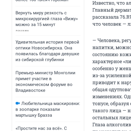
Известно, что а
Главный дермат
Вернуть миру резкость с
рассказала 76.
микрохирургией глаза «Вижу»
что человек — 
можно за 15 минут
— Человека, ре
Удивительная история первой
напитки, можно
оптики Новосибирска. Она
появилась благодаря девушке
состоянию кожи
из сибирской глубинки
характерное «л
особенно у жен
Премьер‑министр Монголии
из-за усиленной
примет участие в
приводит к нар
экономическом форуме во
общая одутлова
Владивостоке
изменениях. Од
тонусе, образу
Любительница маскировки:
в зоопарке показали
такого лица — 
мартышку Бразза
остальных лице
Глаза алкоголи
«Простите нас за всё». С