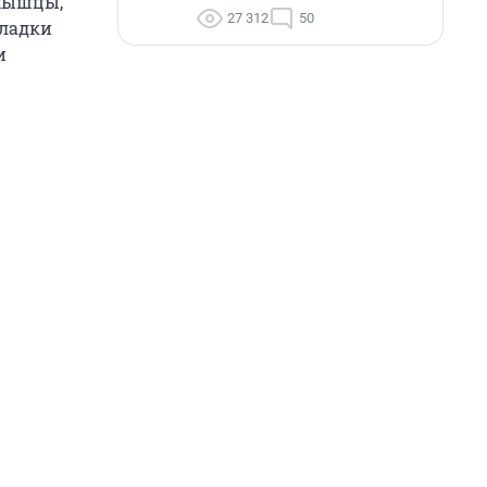
 мышцы,
27 312
50
кладки
и