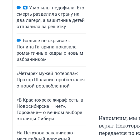
У могилы педофила. Его
смерть разделила страну на
два лагеря, а защитника детей
отправила за решетку
Больше не скрывает:
Полина Гагарина показала
романтичные кадры с новым
избранником
«Четырех мужей потеряла»:
Прохор Шаляпин проболтался
о новой возлюбленной
«В Красноярске жираф есть, в
Новосибирске — нет».
Горожане— о вечном выборе
Напомним, мы 
столицы Сибири
верят. Некоторы
передается по 
На Петухова заканчивают
масштабный дорожный