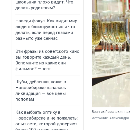
школьник плохо видит. Что
делать родителям?
Наведи фокус. Как видят мир
люди с близорукостью и что
делать, если перед глазами
размыто уже сейчас
Эти фразы из советского кино
вы говорите каждый день.
Вспомните из каких они
фильмов? — тест
Шубы, дубленки, кожа: в
Новосибирске началась
ликвидация — все цены
пополам
Как выбрать оптику в
Врач из Ярославля на
Новосибирске и не пожалеть:
Источник: 
Александра
опыт сети, которой доверяют
более 100 тысяч горожан