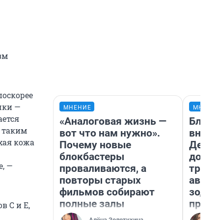
зм
поскорее
чки —
МНЕНИЕ
МНЕНИ
ается
«Аналоговая жизнь —
Близн
 таким
вот что нам нужно».
внеза
хая кожа
Почему новые
Девам
блокбастеры
допол
, —
проваливаются, а
траты
повторы старых
август
фильмов собирают
зодиа
полные залы
прогн
 C и E,
Алёна Золотухина