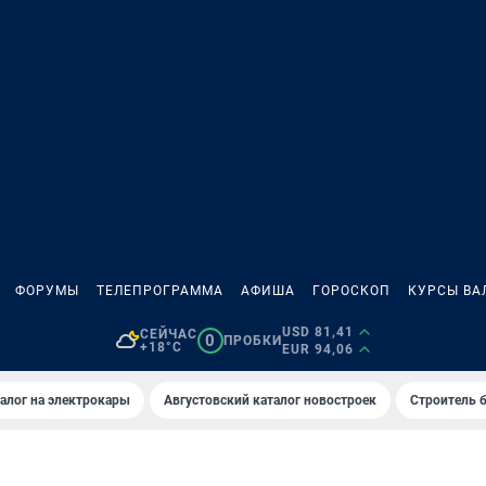
ФОРУМЫ
ТЕЛЕПРОГРАММА
АФИША
ГОРОСКОП
КУРСЫ ВА
USD 81,41
СЕЙЧАС
0
ПРОБКИ
+18°C
EUR 94,06
алог на электрокары
Августовский каталог новостроек
Строитель б