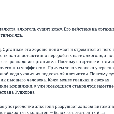
алиста, алкоголь сушит кожу. Его действие на органи
ствием яда.
. Организм это хорошо понимает и стремится от него 
чень начинает активно перерабатывать алкоголь, а по
кты распада из организма. Поэтому спиртное и отлич
чегонным эффектом. Причем тело человека устроено
рвой вода уходит из подкожной клетчатки. Поэтому су
ик пьющего человека. Кожа менее гладкая и свежая.
кие морщинки, а уже имеющиеся становятся заметнее
етлана Зудилова.
ое употребление алкоголя разрушает запасы витаминов
ют сохранить коллаген — белок, ответственный за