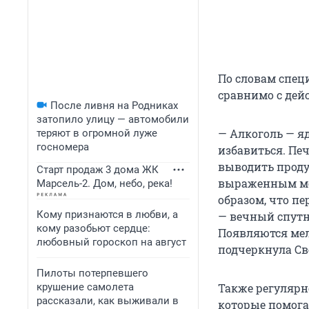
По словам специ
сравнимо с дей
После ливня на Родниках
затопило улицу — автомобили
— Алкоголь — яд
теряют в огромной луже
госномера
избавиться. Пе
выводить проду
Старт продаж 3 дома ЖК
выраженным мо
Марсель-2. Дом, небо, река!
образом, что пе
Кому признаются в любви, а
— вечный спутн
кому разобьют сердце:
Появляются мел
любовный гороскоп на август
подчеркнула Св
Пилоты потерпевшего
крушение самолета
Также регулярн
рассказали, как выживали в
которые помога