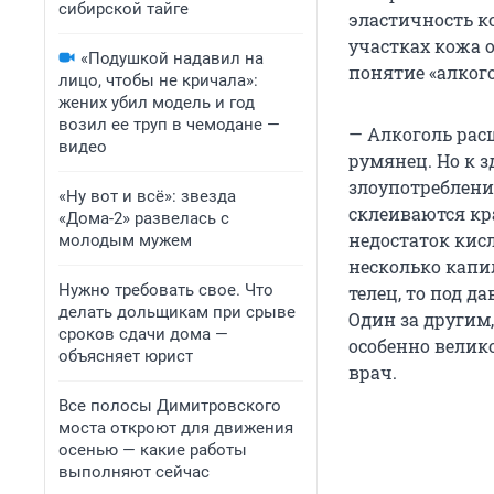
сибирской тайге
эластичность ко
участках кожа о
«Подушкой надавил на
понятие «алког
лицо, чтобы не кричала»:
жених убил модель и год
возил ее труп в чемодане —
— Алкоголь рас
видео
румянец. Но к 
злоупотреблени
«Ну вот и всё»: звезда
склеиваются кр
«Дома-2» развелась с
недостаток кис
молодым мужем
несколько капи
Нужно требовать свое. Что
телец, то под 
делать дольщикам при срыве
Один за другим,
сроков сдачи дома —
особенно велико
объясняет юрист
врач.
Все полосы Димитровского
моста откроют для движения
осенью — какие работы
выполняют сейчас