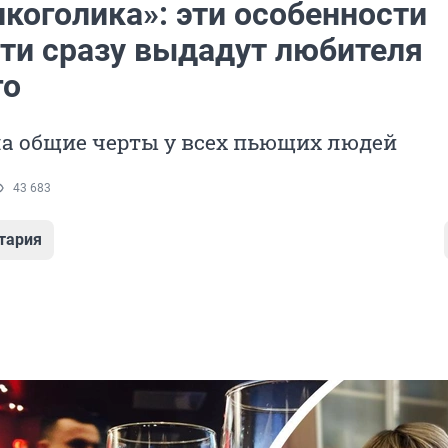
коголика»: эти особенности
ти сразу выдадут любителя
го
ла общие черты у всех пьющих людей
43 683
тария