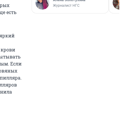
орых
Журналист НГС
ще есть
 яркий
 крови
пытывать
ным. Если
ровяных
апилляра.
илляров
снила