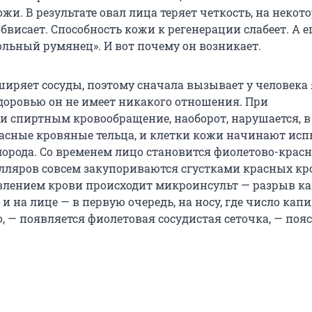
жи. В результате овал лица теряет четкость, на некот
бвисает. Способность кожи к регенерации слабеет. А е
ольный румянец». И вот почему он возникает.
ширяет сосуды, поэтому сначала вызывает у человека
здоровью он не имеет никакого отношения. При
и спиртным кровообращение, наоборот, нарушается, в
асные кровяные тельца, и клетки кожи начинают ис
лорода. Со временем лицо становится фиолетово-крас
лляров совсем закупориваются cгустками красных к
давлением крови происходит микроинсульт — разрыв к
 и на лице — в первую очередь, на носу, где число кап
, — появляется фиолетовая сосудистая сеточка, — поя