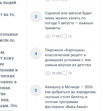
ь людей.
Суровой или мягкой будет
 на то,
3
зима, можно узнать по
погоде 5 августа — важные
приметы
огольные
77 361
12
исле по
Пирожное «Картошка»:
ым,
4
классический рецепт в
ет кожу
домашних условиях с тем
ие
самым вкусом из детства
глазами и
30 268
13
ических
тоянно в
Авиашоу в Мочище — 2026:
изнак
5
как добраться до аэродрома,
тва
сколько стоят билеты и
 вид.
полная программа
ыми. Это
фестиваля «Вива Авиа!»