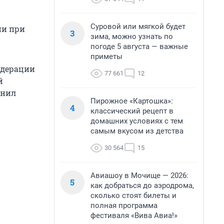
Суровой или мягкой будет
ии при
3
зима, можно узнать по
погоде 5 августа — важные
приметы
едерации
77 661
12
й
снил
Пирожное «Картошка»:
4
классический рецепт в
домашних условиях с тем
самым вкусом из детства
30 564
15
Авиашоу в Мочище — 2026:
5
как добраться до аэродрома,
сколько стоят билеты и
полная программа
фестиваля «Вива Авиа!»