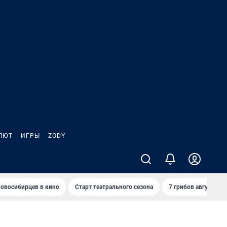
ЛЮТ
ИГРЫ
ZODY
овосибирцев в кино
Старт театрального сезона
7 грибов августа