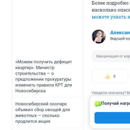
Более подробно 
насколько опас
можете узнать 
Алексан
Ведущий ко
Вакцинация от ко
«Можем получить дефицит
квартир». Министр
строительства — о
0
предложении прокуратуры
изменить правила КРТ для
Новосибирска
Увидели опечатку? В
Получай нагр
Новосибирский зоопарк
объявил сбор овощей для
животных — сколько
продлится акция
КОММЕНТАР