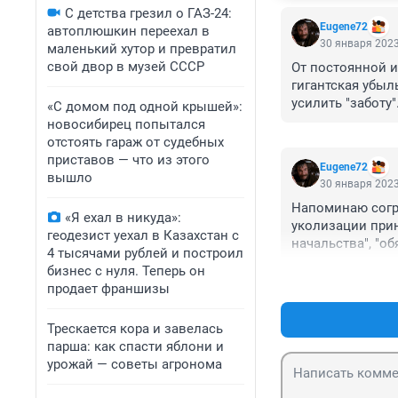
С детства грезил о ГАЗ-24:
Eugene72
автоплюшкин переехал в
30 января 2023
маленький хутор и превратил
свой двор в музей СССР
От постоянной и
гигантская убыл
усилить "заботу".
«С домом под одной крышей»:
новосибирец попытался
отстоять гараж от судебных
приставов — что из этого
Eugene72
вышло
30 января 2023
Напоминаю согра
«Я ехал в никуда»:
уколизации прин
геодезист уехал в Казахстан с
начальства", "об
4 тысячами рублей и построил
РФ! Гражданин, 
бизнес с нуля. Теперь он
информированное
продает франшизы
ответственность
"после не значит
Трескается кора и завелась
сами.
парша: как спасти яблони и
урожай — советы агронома