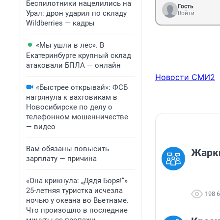
Беспилотники нацелились на
Гость
Урал: дрон ударил по складу
Войти
Wildberries — кадры
«Мы ушли в лес». В
Екатеринбурге крупный склад
атаковали БПЛА — онлайн
Новости СМИ2
«Быстрее открывай»: ФСБ
нагрянула к вахтовикам в
Новосибирске по делу о
телефонном мошенничестве
— видео
Вам обязаны повысить
Жарки
зарплату — причина
«Она крикнула: „Дядя Боря!“»
25-летняя туристка исчезла
198 
ночью у океана во Вьетнаме.
Что произошло в последние