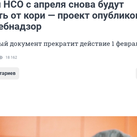
 НСО с апреля снова будут
ь от кори — проект опублико
ебнадзор
ый документ прекратит действие 1 февра
18 162
тариев