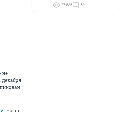
27 535
50
 не
1 декабря
бликован
ии
. Но он