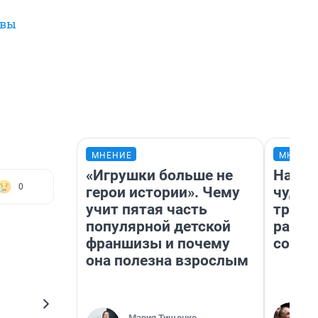
вы
МНЕНИЕ
МНЕНИ
«Игрушки больше не
Насле
0
герои истории». Чему
чудом
учит пятая часть
транс
популярной детской
разне
франшизы и почему
совет
она полезна взрослым
Мария Тищенко