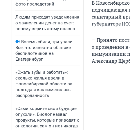
В Новосибирской
фото последствий
подчищающая и
санитарный вра
Людям приходят уведомления
о зачислении денег на счет:
губернаторе НСО
почему верить этому опасно
— Принято пост
Восемь сбили, три упали.
о проведении 
Все, что известно об атаке
беспилотников на
иммунизации пр
Екатеринбург
Александр Щерб
«Сжать зубы и работать»:
сколько жилья ввели в
Новосибирской области за
полгода и как изменилась
распроданность
«Сами кормите свои будущие
опухоли». Биолог назвал
продукты, которые приводят к
онкологии, сам он их никогда