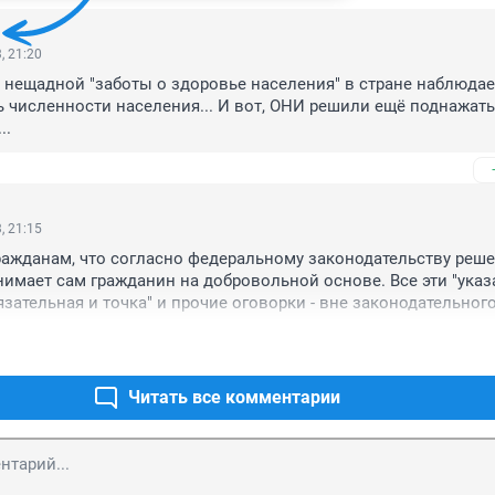
, 21:20
 нещадной "заботы о здоровье населения" в стране наблюдает
ь численности населения... И вот, ОНИ решили ещё поднажать,
..
, 21:15
жданам, что согласно федеральному законодательству решен
имает сам гражданин на добровольной основе. Все эти "указа
язательная и точка" и прочие оговорки - вне законодательного
перед уколом, подписывает очень важный документ - добровол
 согласие. После этого подписания гражданин несёт всю 
 за возможные побочные действия кола. И попробуй докажи, 
 в следствии", если что случись... Так у нас устроено. Так что 
Читать все комментарии