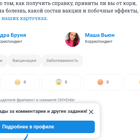
о том, как получить справку, привиты ли вы от кори,
на болезнь, какой состав вакцин и побочные эффекты,
в наших карточках
.
дра Бруня
Маша Вьюн
рреспондент
Корреспондент
ри
Вакцинация
Заболеваемость
0
0
0
ыделите фрагмент и нажмите Ctrl+Enter
ады за комментарии и другие задания!
Подробнее в профиле
ИИ
80