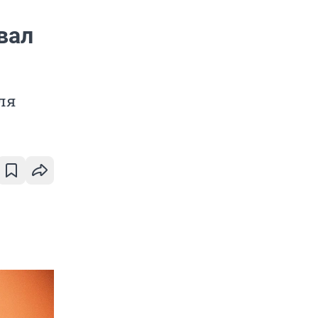
вал
ля