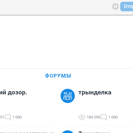
Отп
ФОРУМЫ
й дозор.
трынделка
651
1 000
184 295
1 000