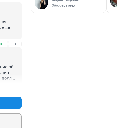
Обозреватель
ся 
 ещё 
+0
–0
ие об 
ния 
 поля 
ьное(!) 
+2
–0
что 
думайте 