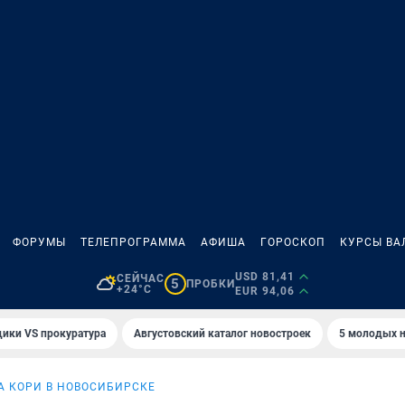
ФОРУМЫ
ТЕЛЕПРОГРАММА
АФИША
ГОРОСКОП
КУРСЫ ВА
USD 81,41
СЕЙЧАС
5
ПРОБКИ
+24°C
EUR 94,06
ики VS прокуратура
Августовский каталог новостроек
5 молодых н
 КОРИ В НОВОСИБИРСКЕ