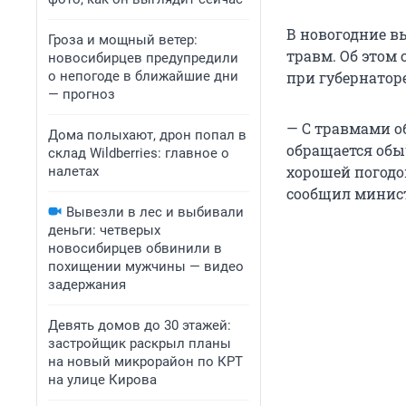
В новогодние в
Гроза и мощный ветер:
травм. Об этом 
новосибирцев предупредили
о непогоде в ближайшие дни
при губернаторе
— прогноз
— С травмами об
Дома полыхают, дрон попал в
обращается обы
склад Wildberries: главное о
хорошей погодо
налетах
сообщил минист
Вывезли в лес и выбивали
деньги: четверых
новосибирцев обвинили в
похищении мужчины — видео
задержания
Девять домов до 30 этажей:
застройщик раскрыл планы
на новый микрорайон по КРТ
на улице Кирова