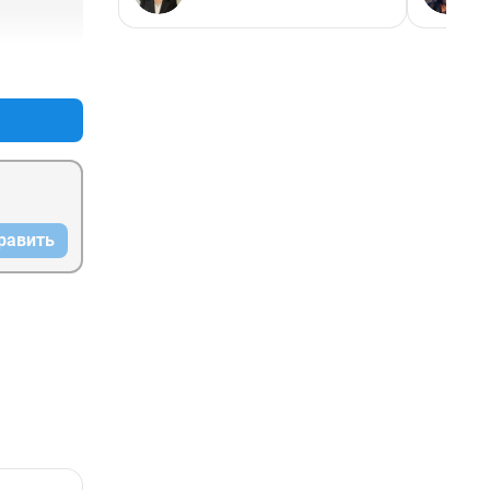
+0
–0
равить