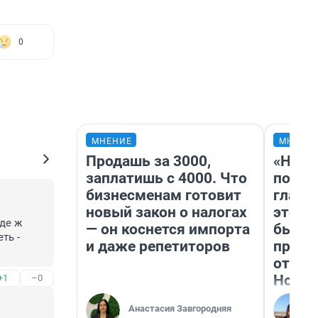
0
МНЕНИЕ
МНЕНИ
Продашь за 3000,
«Нико
заплатишь с 4000. Что
побед
бизнесменам готовит
главн
новый закон о налогах
этого
де ж 
— он коснется импорта
бьет 
ь - 
и даже репетиторов
прока
отзыв
Нолан
+1
–0
Анастасия Завгородняя