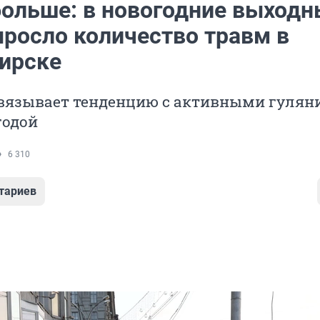
больше: в новогодние выходн
ыросло количество травм в
ирске
вязывает тенденцию с активными гулян
годой
6 310
тариев