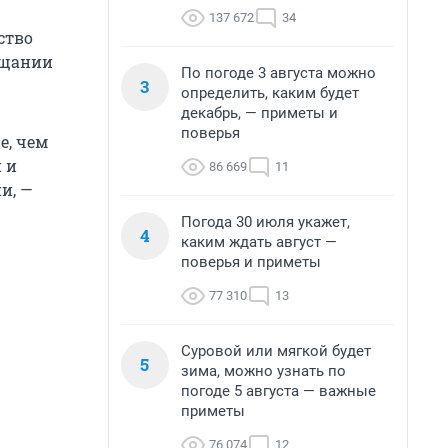
137 672
34
ство
вещании
По погоде 3 августа можно
3
определить, каким будет
декабрь, — приметы и
поверья
е, чем
 и
86 669
11
и, —
Погода 30 июля укажет,
4
каким ждать август —
поверья и приметы
77 310
13
Суровой или мягкой будет
5
зима, можно узнать по
погоде 5 августа — важные
приметы
76 074
12