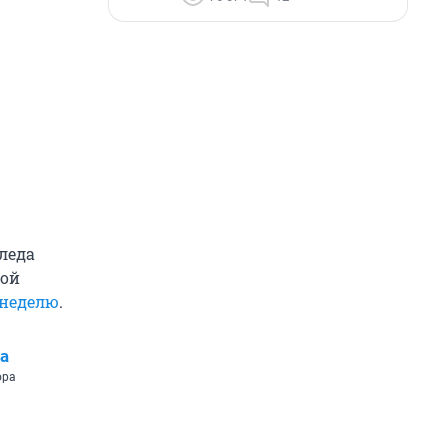
оледа
кой
 неделю
.
а
ора