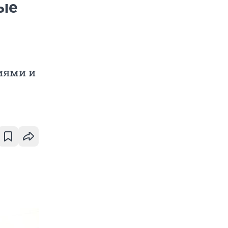
ые
иями и