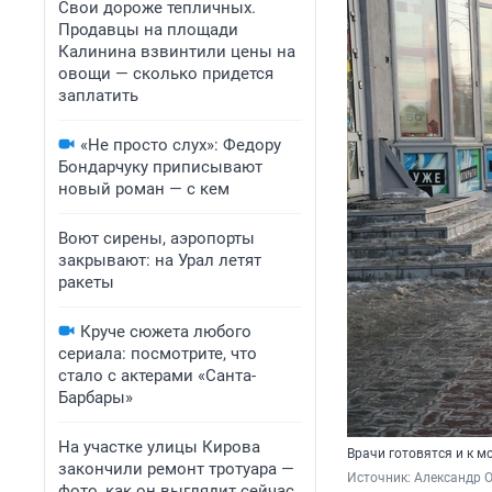
Свои дороже тепличных.
Продавцы на площади
Калинина взвинтили цены на
овощи — сколько придется
заплатить
«Не просто слух»: Федору
Бондарчуку приписывают
новый роман — с кем
Воют сирены, аэропорты
закрывают: на Урал летят
ракеты
Круче сюжета любого
сериала: посмотрите, что
стало с актерами «Санта-
Барбары»
На участке улицы Кирова
Врачи готовятся и к м
закончили ремонт тротуара —
Источник: 
Александр 
фото, как он выглядит сейчас