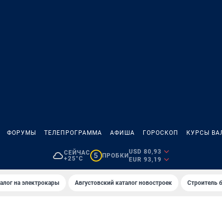
ФОРУМЫ
ТЕЛЕПРОГРАММА
АФИША
ГОРОСКОП
КУРСЫ ВА
USD 80,93
СЕЙЧАС
5
ПРОБКИ
+25°C
EUR 93,19
алог на электрокары
Августовский каталог новостроек
Строитель б