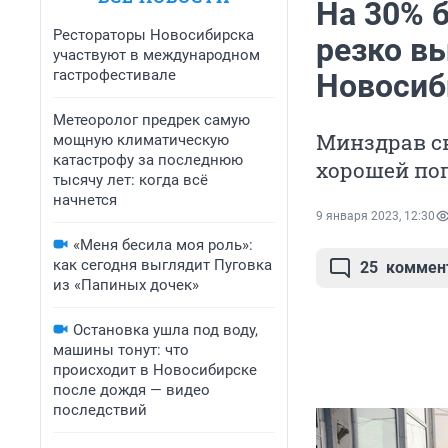
На 30% 
Рестораторы Новосибирска
резко в
участвуют в международном
гастрофестивале
Новосиб
Метеоролог предрек самую
Минздрав с
мощную климатическую
катастрофу за последнюю
хорошей по
тысячу лет: когда всё
начнется
9 января 2023, 12:30
«Меня бесила моя роль»:
как сегодня выглядит Пуговка
25
коммен
из «Папиных дочек»
Остановка ушла под воду,
машины тонут: что
происходит в Новосибирске
после дождя — видео
последствий