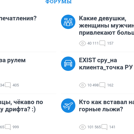
ФОРУМЫ
впечатления?
Какие девушки,
женщины мужчи
привлекают боль
40 111
157
за рулем
EXIST сру_на
клиента_точка РУ
734
405
10 498
162
цы, чёкаво по
Кто как вставал н
у дрифта? :)
горные лыжи?
965
999
101 565
141