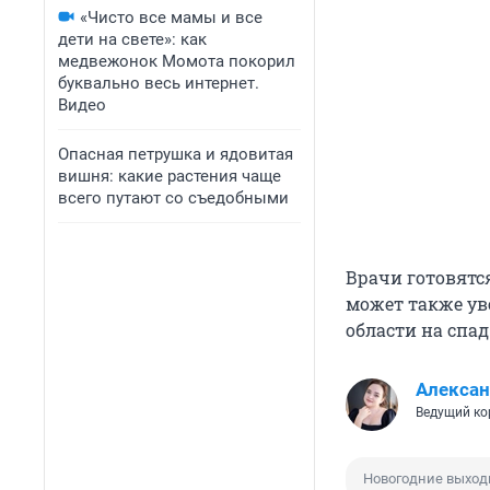
«Чисто все мамы и все
дети на свете»: как
медвежонок Момота покорил
буквально весь интернет.
Видео
Опасная петрушка и ядовитая
вишня: какие растения чаще
всего путают со съедобными
Врачи готовятс
может также ув
области на спа
Алексан
Ведущий ко
Новогодние выхо