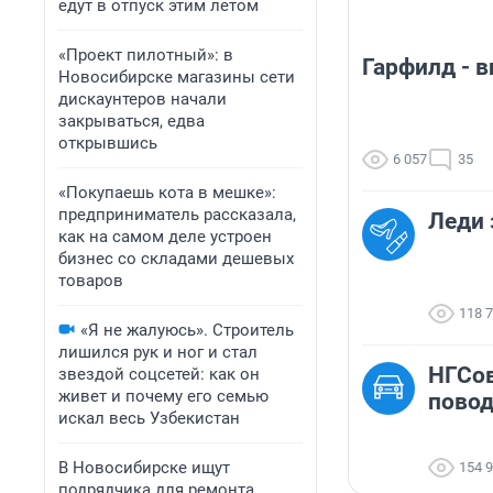
едут в отпуск этим летом
«Проект пилотный»: в
Гарфилд - 
Новосибирске магазины сети
дискаунтеров начали
закрываться, едва
открывшись
6 057
35
«Покупаешь кота в мешке»:
предприниматель рассказала,
Леди 
как на самом деле устроен
бизнес со складами дешевых
товаров
118 
«Я не жалуюсь». Строитель
лишился рук и ног и стал
НГСов
звездой соцсетей: как он
живет и почему его семью
повод
искал весь Узбекистан
В Новосибирске ищут
154 
подрядчика для ремонта