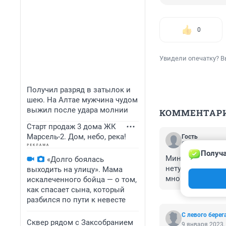
0
Увидели опечатку? В
Получил разряд в затылок и
шею. На Алтае мужчина чудом
выжил после удара молнии
КОММЕНТАР
Старт продаж 3 дома ЖК
Марсель-2. Дом, небо, река!
Гость
9 января 2023,
Получа
Минздрав связыв
«Долго боялась
нету…. Ну, ну…..
выходить на улицу». Мама
многие и сразу??
искалеченного бойца — о том,
как спасает сына, который
разбился по пути к невесте
С левого берег
Сквер рядом с Заксобранием
9 января 2023,