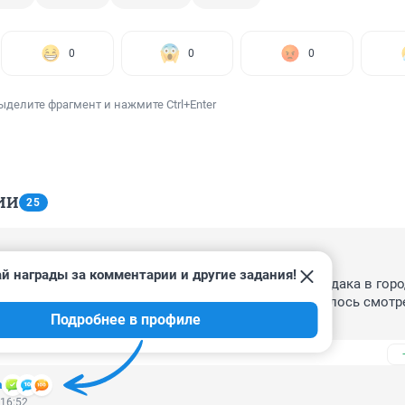
0
0
0
ыделите фрагмент и нажмите Ctrl+Enter
ИИ
25
 18:59
й награды за комментарии и другие задания!
ает…🤣🤣🤣а мэрия с чем связывает??? А, нет, бардака в горо
 причём здесь погода???? Люди что- под ноги разучилось смотрет
Подробнее в профиле
?? Вы что говорите- отчёт отдаёте себе?????
а
 16:52