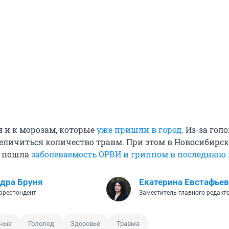
я и к морозам, которые
уже пришли в город
. Из-за гол
еличиться количество травм. При этом в Новосибирс
д пошла
заболеваемость ОРВИ и гриппом в последнюю
дра Бруня
Екатерина Евстафьев
рреспондент
Заместитель главного редакт
дные
Гололед
Здоровье
Травма