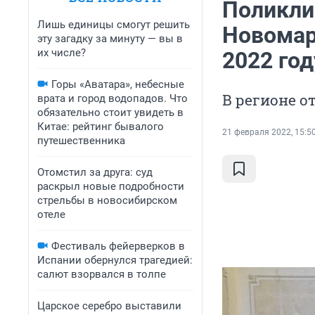
Поликли
Лишь единицы смогут решить
Новомар
эту загадку за минуту — вы в
их числе?
2022 год
Горы «Аватара», небесные
В регионе о
врата и город водопадов. Что
обязательно стоит увидеть в
Китае: рейтинг бывалого
21 февраля 2022, 15:5
путешественника
Отомстил за друга: суд
раскрыл новые подробности
стрельбы в новосибирском
отеле
Фестиваль фейерверков в
Испании обернулся трагедией:
салют взорвался в толпе
Царское серебро выставили