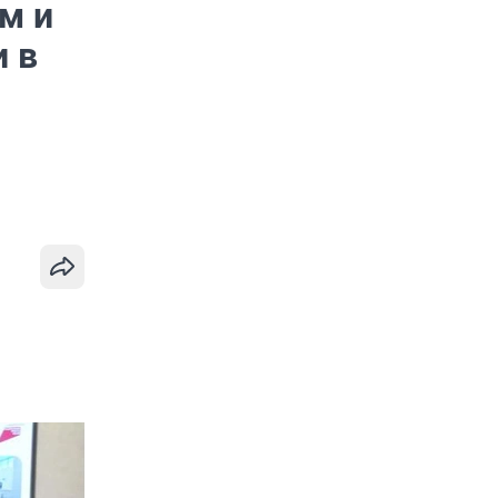
м и
и в