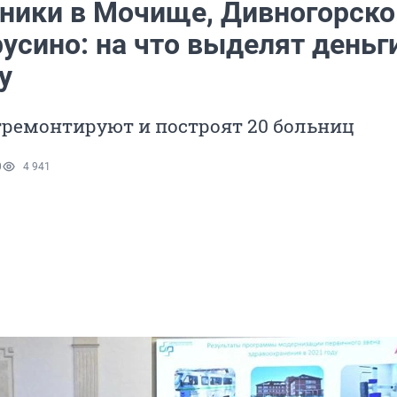
ники в Мочище, Дивногорско
усино: на что выделят деньг
у
тремонтируют и построят 20 больниц
0
4 941