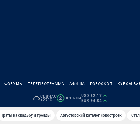
ФОРУМЫ
ТЕЛЕПРОГРАММА
АФИША
ГОРОСКОП
КУРСЫ ВА
USD 82,17
СЕЙЧАС
2
ПРОБКИ
+27°C
EUR 94,84
Траты на свадьбу и тренды
Августовский каталог новостроек
Стал