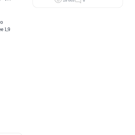
28 663
8
го
 1,9