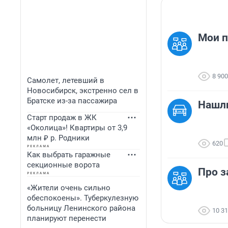
Мои 
8 900
Самолет, летевший в
Новосибирск, экстренно сел в
Братске из-за пассажира
Нашл
Старт продаж в ЖК
«Околица»! Квартиры от 3,9
млн ₽ р. Родники
620
Как выбрать гаражные
секционные ворота
Про з
«Жители очень сильно
обеспокоены». Туберкулезную
больницу Ленинского района
10 3
планируют перенести