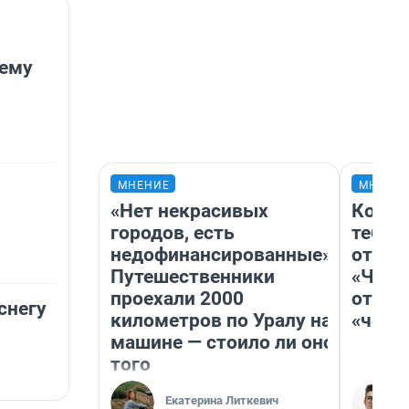
лему
МНЕНИЕ
МНЕНИ
«Нет некрасивых
Колоб
городов, есть
тебя 
недофинансированные».
отлож
Путешественники
«Чело
проехали 2000
отзыв
снегу
километров по Уралу на
«чело
машине — стоило ли оно
того
Екатерина Литкевич