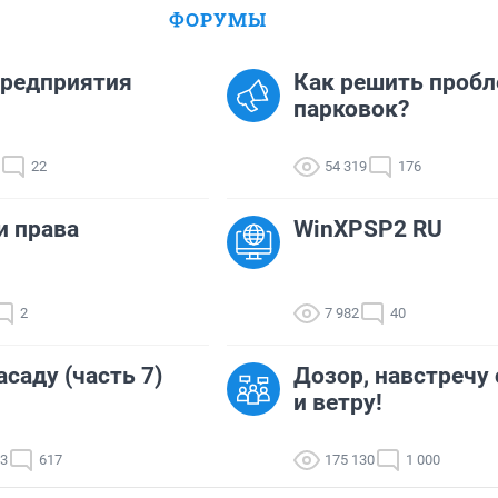
ФОРУМЫ
предприятия
Как решить проб
парковок?
22
54 319
176
и права
WinXPSP2 RU
2
7 982
40
асаду (часть 7)
Дозор, навстречу 
и ветру!
13
617
175 130
1 000