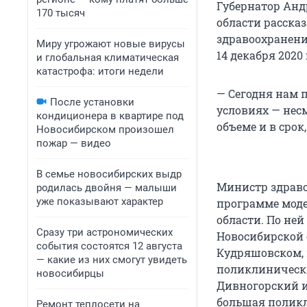
Губернатор Анд
170 тысяч
области расска
здравоохранени
Миру угрожают новые вирусы
14 декабря 2020 
и глобальная климатическая
катастрофа: итоги недели
— Сегодня нам 
После установки
условиях — нес
кондиционера в квартире под
объеме и в срок
Новосибирском произошел
пожар — видео
В семье новосибирских выдр
Министр здраво
родилась двойня — малыши
уже показывают характер
программе моде
области. По ней
Сразу три астрономических
Новосибирской 
события состоятся 12 августа
Кудряшовском, 
— какие из них смогут увидеть
поликлинически
новосибирцы
Дивногорский и
большая поликл
Ремонт теплосети на