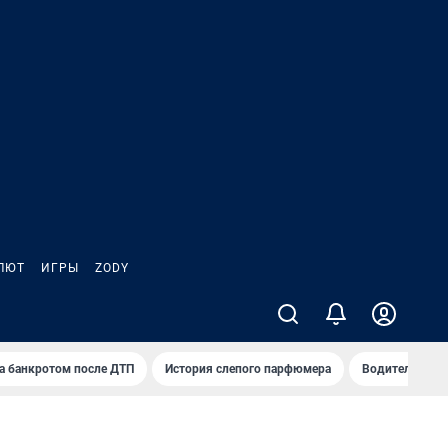
ЛЮТ
ИГРЫ
ZODY
а банкротом после ДТП
История слепого парфюмера
Водители пер