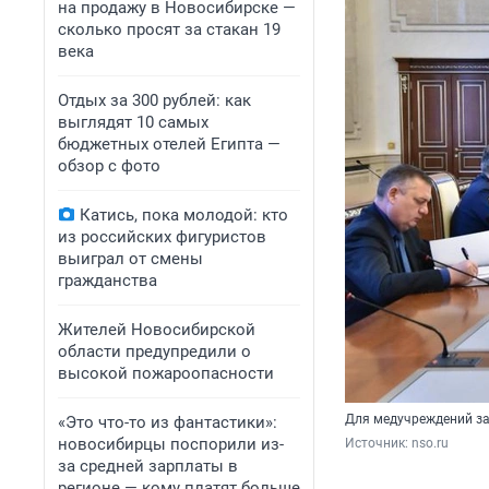
на продажу в Новосибирске —
сколько просят за стакан 19
века
Отдых за 300 рублей: как
выглядят 10 самых
бюджетных отелей Египта —
обзор с фото
Катись, пока молодой: кто
из российских фигуристов
выиграл от смены
гражданства
Жителей Новосибирской
области предупредили о
высокой пожароопасности
Для медучреждений за
«Это что-то из фантастики»:
новосибирцы поспорили из-
Источник: 
nso.ru
за средней зарплаты в
регионе — кому платят больше