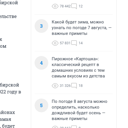
бирской
78 442
12
ельстве
Какой будет зима, можно
3
узнать по погоде 7 августа, —
важные приметы
х
57 831
14
ном
Пирожное «Картошка»:
4
классический рецепт в
домашних условиях с тем
самым вкусом из детства
ибирской
31 326
18
22 году в
По погоде 8 августа можно
5
определить, насколько
айонах
дождливой будет осень —
важные приметы
Самая
 будет