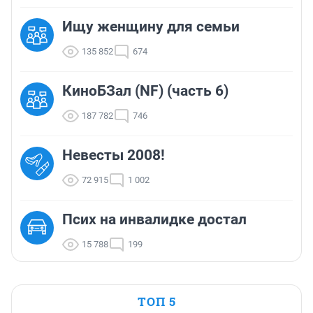
Ищу женщину для семьи
135 852
674
КиноБЗал (NF) (часть 6)
187 782
746
Невесты 2008!
72 915
1 002
Псих на инвалидке достал
15 788
199
ТОП 5