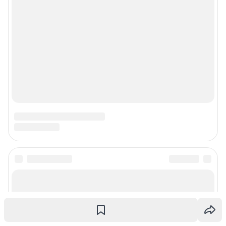
О компании
Наши награды
Наши вакансии
Техподдержка
Предвыборная агитация
Статистика канала в MAX
Все города сети
Мобильное приложение