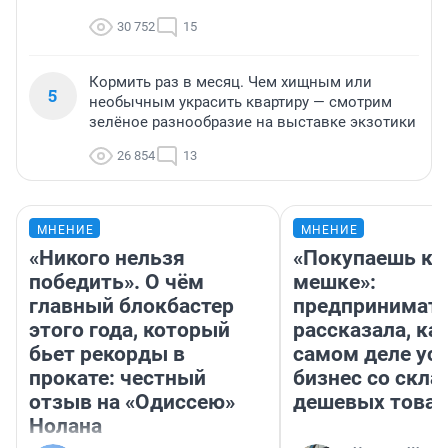
30 752
15
Кормить раз в месяц. Чем хищным или
5
необычным украсить квартиру — смотрим
зелёное разнообразие на выставке экзотики
26 854
13
МНЕНИЕ
МНЕНИЕ
«Никого нельзя
«Покупаешь ко
победить». О чём
мешке»:
главный блокбастер
предпринимат
этого года, который
рассказала, как
бьет рекорды в
самом деле ус
прокате: честный
бизнес со скл
отзыв на «Одиссею»
дешевых това
Нолана