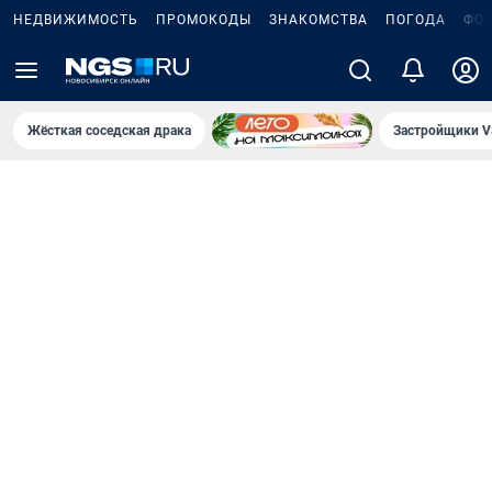
НЕДВИЖИМОСТЬ
ПРОМОКОДЫ
ЗНАКОМСТВА
ПОГОДА
ФО
Жёсткая соседская драка
Застройщики V