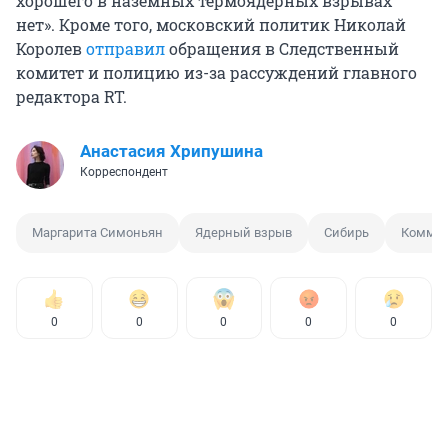
хорошего в наземных термоядерных взрывах
нет». Кроме того, московский политик Николай
Королев
отправил
обращения в Следственный
комитет и полицию из-за рассуждений главного
редактора RT.
Анастасия Хрипушина
Корреспондент
Маргарита Симоньян
Ядерный взрыв
Сибирь
Коммен
0
0
0
0
0