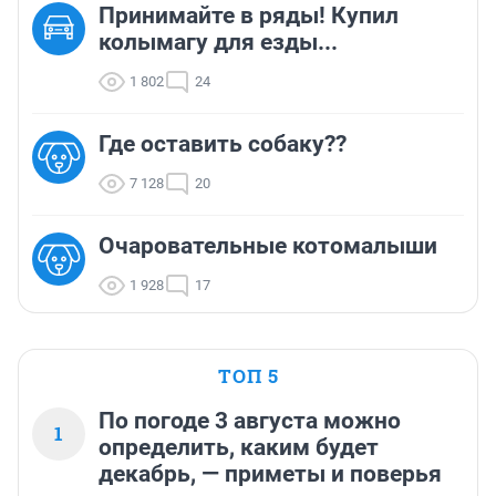
Принимайте в ряды! Купил
колымагу для езды...
1 802
24
Где оставить собаку??
7 128
20
Очаровательные котомалыши
1 928
17
ТОП 5
По погоде 3 августа можно
1
определить, каким будет
декабрь, — приметы и поверья