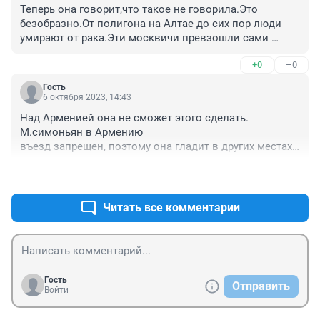
Теперь она говорит,что такое не говорила.Это 
безобразно.От полигона на Алтае до сих пор люди 
умирают от рака.Эти москвичи превзошли сами 
себя.Они думают ,что Москва это отдельное 
+0
–0
государство.Нужно так и сделать, отделить их от 
народа и дать народу жить спокойно.Они ненавидят 
Гость
народ эти небодители,а народ ненавидит этих 
6 октября 2023, 14:43
зажравшихся олигархов.Почему ею не заинтересован 
Над Арменией она не сможет этого сделать. 
следственный комитет,если эта, зажравшаяся 
М.симоньян в Армению

дама,хочет уничтожить целый край.
въезд запрещен, поэтому она гладит в других местах. 
Всё идёт по плану!
+0
–0
Читать все комментарии
Гость
Отправить
Войти