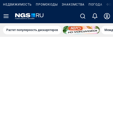
НЕДВИЖИМОСТЬ
ПРОМОКОДЫ
ЗНАКОМСТВА
ПОГОДА
ФО
Растет популярность дискаунтеров
Межд