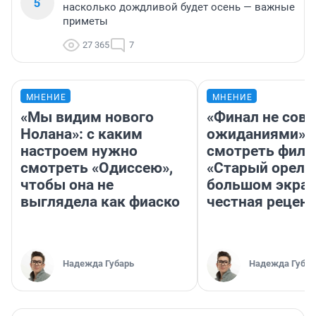
5
насколько дождливой будет осень — важные
приметы
27 365
7
МНЕНИЕ
МНЕНИЕ
«Мы видим нового
«Финал не совп
Нолана»: с каким
ожиданиями»: 
настроем нужно
смотреть фил
смотреть «Одиссею»,
«Старый орел» 
чтобы она не
большом экран
выглядела как фиаско
честная рецен
Надежда Губарь
Надежда Губар