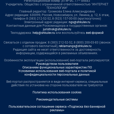
Регистрационный номер ЭЛ № ФС 77— 84683
Учредитель: Общество с ограниченной ответственностью "ИНТЕРНЕТ
ТЕХНОЛОГИИ"
Главный редактор: Громкова Елена Александровна
Адрес редакции: 630099, Россия, Новосибирск, ул. Ленина, д. 12, 6 этаж,
телефон 8 (383) 212-52-52, 8 (923) 157-00-00 (круглосуточно)
Электронный адрес редакции:
ngs@shkulev.ru
Контактные данные для Роскомнадзора и государственных органов:
juristnsk@shkulev.ru
Техподдержка:
help@shkulev.ru
или воспользуйтесь
веб-формой
Связаться с отделом продаж: 8 (383) 212-52-52, 8 (800) 200-03-83 (звонок
с сотового бесплатный),
reklamangs@shkulev.ru
Редакция сайта не несет ответственности за достоверность
информации, содержащейся в рекламных объявлениях.
Особенности эксплуатации (использования) веб-портала регулируются:
Руководством пользователя
Описанием функциональных характеристик ПО
Условиями использования веб-портала и политикой
конфиденциальности персональных данных
Веб-портал распространяется в виде интернет-сервиса, специальные
действия по установке на стороне пользователя не требуются
Политика использования cookies
Рекомендательные системы
Пользовательское соглашение сервиса «Подписка без баннерной
рекламы»