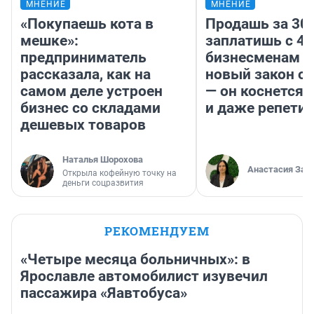
МНЕНИЕ
МНЕНИЕ
«Покупаешь кота в
Продашь за 300
мешке»:
заплатишь с 40
предприниматель
бизнесменам г
рассказала, как на
новый закон о 
самом деле устроен
— он коснется 
бизнес со складами
и даже репети
дешевых товаров
Наталья Шорохова
Анастасия Зав
Открыла кофейную точку на
деньги соцразвития
РЕКОМЕНДУЕМ
«Четыре месяца больничных»: в
Ярославле автомобилист изувечил
пассажира «Яавтобуса»