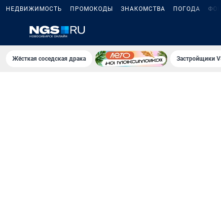
НЕДВИЖИМОСТЬ
ПРОМОКОДЫ
ЗНАКОМСТВА
ПОГОДА
ФО
Жёсткая соседская драка
Застройщики V