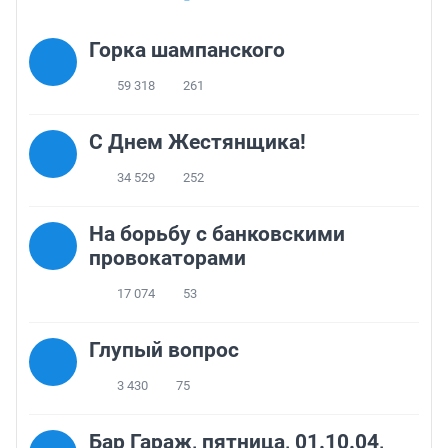
Горка шампанского
59 318
261
С Днем Жестянщика!
34 529
252
На борьбу с банковскими
провокаторами
17 074
53
Глупый вопрос
3 430
75
Бар Гараж, пятница, 01.10.04,