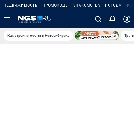
НЕДВИЖИМОСТЬ
ПРОМОКОДЫ
ЗНАКОМСТВА
ПОГОДА
ФО
Как строили мосты в Новосибирске
Траты