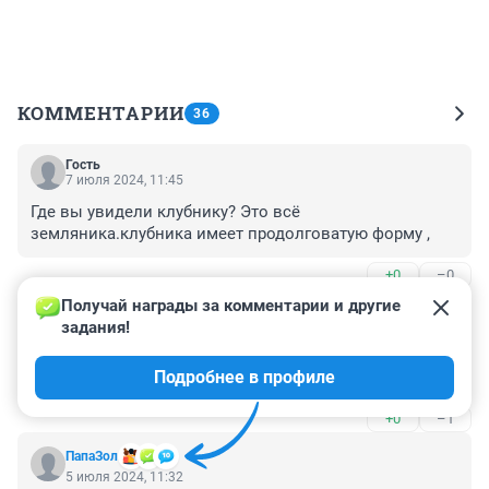
КОММЕНТАРИИ
36
Гость
7 июля 2024, 11:45
Где вы увидели клубнику? Это всё 
земляника.клубника имеет продолговатую форму ,
+0
–0
Получай награды за комментарии и другие 
Гость
5 июля 2024, 14:59
задания!
Многие путают вкус и запах. У клубники и земляники 
Подробнее в профиле
волшебный аромат и почти нет вкуса
+0
–1
ПапаЗол
5 июля 2024, 11:32