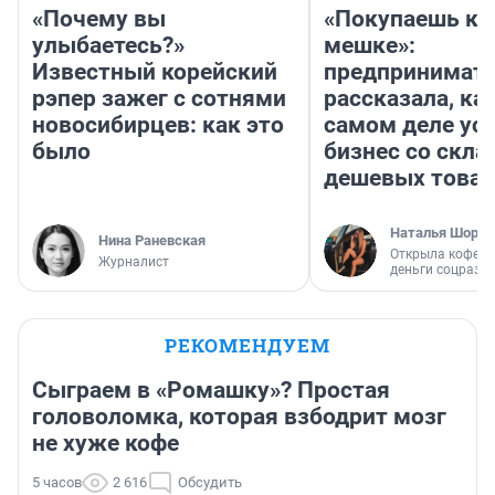
«Почему вы
«Покупаешь ко
улыбаетесь?»
мешке»:
Известный корейский
предпринимат
рэпер зажег с сотнями
рассказала, как
новосибирцев: как это
самом деле ус
было
бизнес со скл
дешевых това
Наталья Шорох
Нина Раневская
Открыла кофейн
Журналист
деньги соцразв
РЕКОМЕНДУЕМ
Сыграем в «Ромашку»? Простая
головоломка, которая взбодрит мозг
не хуже кофе
5 часов
2 616
Обсудить