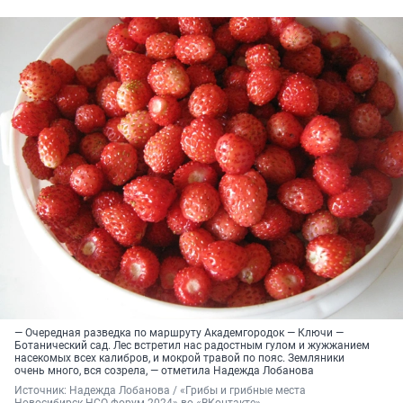
— Очередная разведка по маршруту Академгородок — Ключи —
Ботанический сад. Лес встретил нас радостным гулом и жужжанием
насекомых всех калибров, и мокрой травой по пояс. Земляники
очень много, вся созрела, — отметила Надежда Лобанова
Источник: 
Надежда Лобанова / «Грибы и грибные места 
Новосибирск НСО форум 2024» во «ВКонтакте»