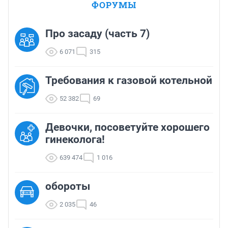
ФОРУМЫ
Про засаду (часть 7)
6 071
315
Требования к газовой котельной
52 382
69
Девочки, посоветуйте хорошего
гинеколога!
639 474
1 016
обороты
2 035
46