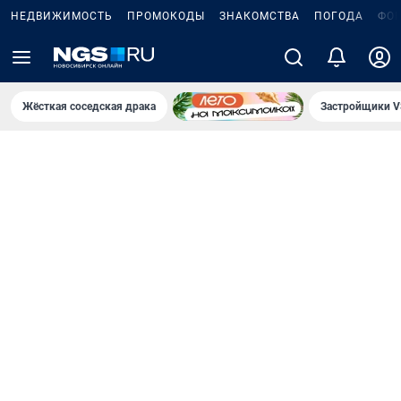
НЕДВИЖИМОСТЬ
ПРОМОКОДЫ
ЗНАКОМСТВА
ПОГОДА
ФО
Жёсткая соседская драка
Застройщики V