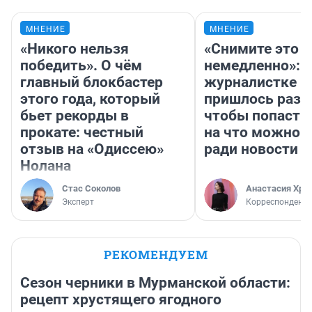
МНЕНИЕ
МНЕНИЕ
«Никого нельзя
«Снимите это
победить». О чём
немедленно»:
главный блокбастер
журналистке Н
этого года, который
пришлось разд
бьет рекорды в
чтобы попасть 
прокате: честный
на что можно 
отзыв на «Одиссею»
ради новости
Нолана
Стас Соколов
Анастасия Хри
Эксперт
Корреспондент
РЕКОМЕНДУЕМ
Сезон черники в Мурманской области:
рецепт хрустящего ягодного