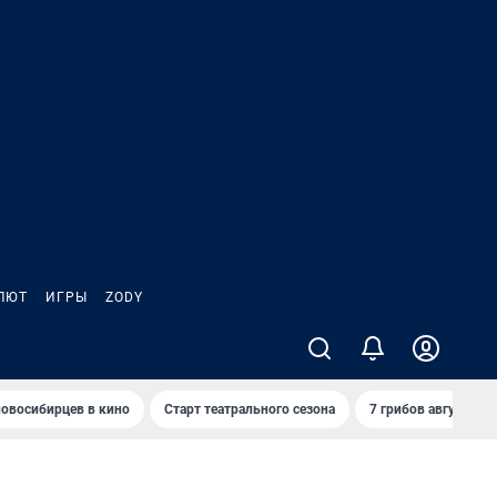
ЛЮТ
ИГРЫ
ZODY
овосибирцев в кино
Старт театрального сезона
7 грибов августа