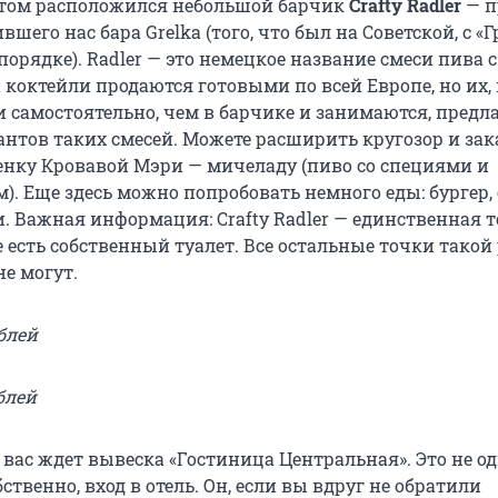
отом расположился небольшой барчик
Crafty Radler
— п
шего нас бара Grelka (того, что был на Советской, с «Г
порядке). Radler — это немецкое название смеси пива с
коктейли продаются готовыми по всей Европе, но их, 
и самостоятельно, чем в барчике и занимаются, предл
антов таких смесей. Можете расширить кругозор и зак
нку Кровавой Мэри — мичеладу (пиво со специями и
). Еще здесь можно попробовать немного еды: бургер,
. Важная информация: Crafty Radler — единственная т
е есть собственный туалет. Все остальные точки тако
не могут.
блей
блей
 вас ждет вывеска «Гостиница Центральная». Это не од
бственно, вход в отель. Он, если вы вдруг не обратили