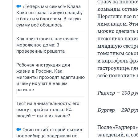
Сразу за повор
«Теперь мы семья!» Клава
команды оставив
Кока сыграла тайную свадьбу
Шерегеше все в 
с богатым блогером. В какую
лимонадом. Эти 
сумму всё обошлось
можно сделать 
несколько вари
Как приготовить настоящее
мороженое дома: 3
младшую сестре
проверенных рецепта
томатным соком
и картофель фри
Рабочая инструкция для
гастроулице, гд
жизни в России. Как
себе позволить 
мигранты проходят адаптацию
и чему их учат в нашем
регионе
Радлер — 200 ру
Тест на внимательность: его
Бургер — 290 ру
смогут пройти только 5%
людей — вы в их числе?
После «Радлера»
Один погиб, второй выжил:
заведений, а, со
новосибирца задержали по