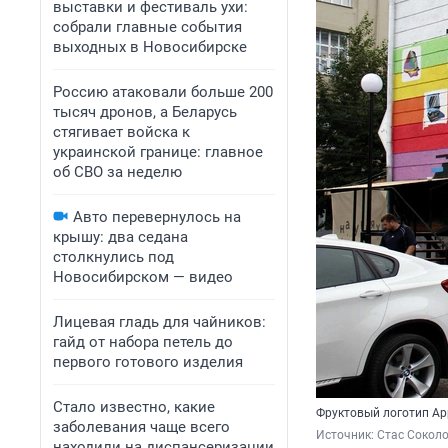
выставки и фестиваль ухи:
собрали главные события
выходных в Новосибирске
Россию атаковали больше 200
тысяч дронов, а Беларусь
стягивает войска к
украинской границе: главное
об СВО за неделю
Авто перевернулось на
крышу: два седана
столкнулись под
Новосибирском — видео
Лицевая гладь для чайников:
гайд от набора петель до
первого готового изделия
Стало известно, какие
Фруктовый логотип Ap
заболевания чаще всего
Источник: 
Стас Соколо
находили на диспансеризации