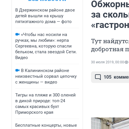
Обжорный
В Дзержинском районе двое
за скол
детей вышли на крышу
пятиэтажного дома — фото
«гастро
«Чтобы нас носили на
Тут найдутс
ручках, мы любим»: нерпа
Сергеевна, которую спасли
добротная п
бельком, стала звездой Сети.
Видео
30 июля 2019, 00:00
В Калининском районе
неизвестный сорвал цепочку
105
комме
с женщины — видео
Тигры на пляже и 300 оленей
в дикой природе: топ-24
самых красивых бухт
Приморского края
Бесплатные концерты, новые