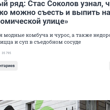
 ряд: Стас Соколов узнал, ч
ько можно съесть и выпить н
номической улице»
я модные комбуча и чурос, а также недор
ицца и суп в съедобном сосуде
35 795
нтариев