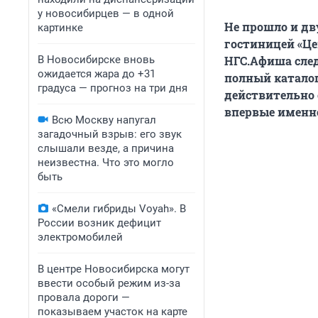
у новосибирцев — в одной
Не прошло и дв
картинке
гостиницей «Це
В Новосибирске вновь
НГС.Афиша след
ожидается жара до +31
полный каталог
градуса — прогноз на три дня
действительно е
впервые именно
Всю Москву напугал
загадочный взрыв: его звук
слышали везде, а причина
неизвестна. Что это могло
быть
«Смели гибриды Voyah». В
России возник дефицит
электромобилей
В центре Новосибирска могут
ввести особый режим из-за
провала дороги —
показываем участок на карте