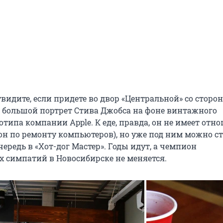
увидите, если придете во двор «Центральной» со стор
то большой портрет Стива Джобса на фоне винтажного
отипа компании Apple. К еде, правда, он не имеет отн
лон по ремонту компьютеров), но уже под ним можно с
чередь в «Хот-дог Мастер». Годы идут, а чемпион
х симпатий в Новосибирске не меняется.