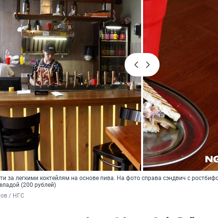
 идти за легкими коктейлям на основе пива. На фото справа сэндвич с ростбиф
челадой (200 рублей)
ов / НГС