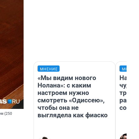
МНЕНИЕ
МНЕНИ
«Мы видим нового
Насле
Нолана»: с каким
чудом
настроем нужно
транс
смотреть «Одиссею»,
разне
чтобы она не
совет
выглядела как фиаско
ом (250