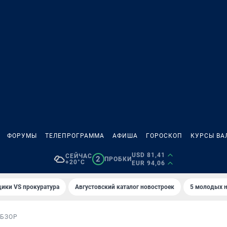
ФОРУМЫ
ТЕЛЕПРОГРАММА
АФИША
ГОРОСКОП
КУРСЫ ВА
USD 81,41
СЕЙЧАС
2
ПРОБКИ
+20°C
EUR 94,06
ики VS прокуратура
Августовский каталог новостроек
5 молодых н
БЗОР