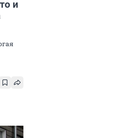
то и
а
огая