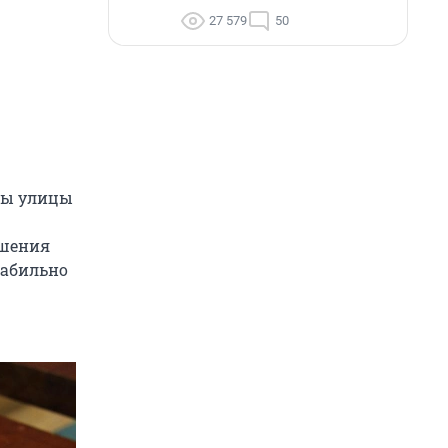
27 579
50
оны улицы
ошения
табильно