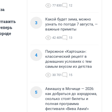
77 830
12
 за
Какой будет зима, можно
ставить
3
узнать по погоде 7 августа, —
теперь
важные приметы
городе
42 409
13
Пирожное «Картошка»:
4
классический рецепт в
домашних условиях с тем
самым вкусом из детства
30 701
15
Авиашоу в Мочище — 2026:
5
как добраться до аэродрома,
сколько стоят билеты и
полная программа
фестиваля «Вива Авиа!»