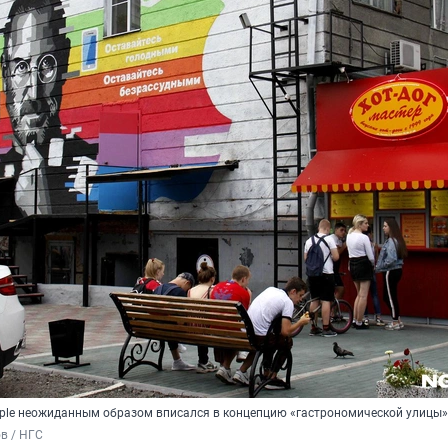
ple неожиданным образом вписался в концепцию «гастрономической улицы»
в / НГС