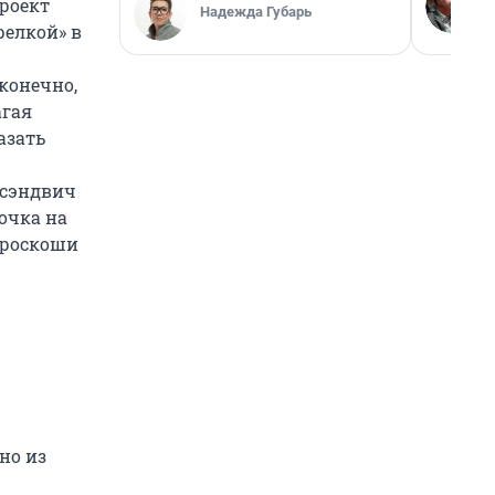
роект
Надежда Губарь
релкой» в
конечно,
агая
азать
 сэндвич
очка на
й роскоши
но из