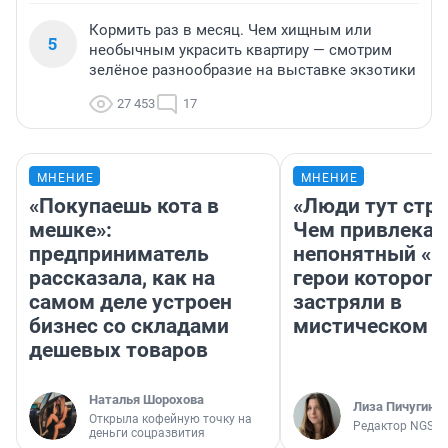
Кормить раз в месяц. Чем хищным или
5
необычным украсить квартиру — смотрим
зелёное разнообразие на выставке экзотики
27 453
17
МНЕНИЕ
МНЕНИЕ
«Покупаешь кота в
«Люди тут стр
мешке»:
Чем привлекае
предприниматель
непонятный «Н
рассказала, как на
герои которого
самом деле устроен
застряли в
бизнес со складами
мистическом о
дешевых товаров
Наталья Шорохова
Лиза Пичугина
Открыла кофейную точку на
Редактор NGS.R
деньги соцразвития