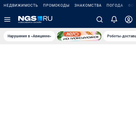
НЕДВИЖИМОСТЬ
ПРОМОКОДЫ
ЗНАКОМСТВА
ПОГОДА
ФО
Нарушения в «Авиценне»
Роботы-доставщ