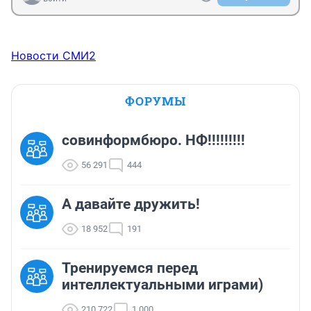
Новости СМИ2
ФОРУМЫ
совинформбюро. НФ!!!!!!!!!
56 291
444
А давайте дружить!
18 952
191
Тренируемся перед
интеллектуальными играми)
210 722
1 000