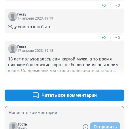
продлить договор, но он его делал, и справка что 
+0
–0
умер есть. Если откажут, то я не понимаю их работу. 
Мтс никогда не нравился, ток муж им пользовался, 
Гость
но все счета и гос услуги все на этом гребанном 
17 апреля 2023, 19:19
номере. То-то дело Билайн.
Жду совета как быть.
+0
–0
Гость
17 апреля 2023, 19:18
18 лет пользовалась сим картой мужа. в то время 
никакие банковские карты не были привязаны к сим 
карте. Со временем мы стали пользоваться такой 
возможностью. И что же получается? Эту карту 
+0
–0
заблокируют, через какое- то время продадут другому 
пользователю. банки работают очень активно 
предлагая кредиты, новый владелец воспользуется 
Читать все комментарии
этой возможностью, а кто в результате будет его 
платить? А такие случаи уже есть. 18 лет тому назад 
никто не предполагал что возникнет такая ситуация с 
наследством сим карты. Как же быть в такой 
ситуации???
Гость
Отправить
Войти