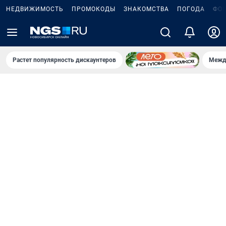
НЕДВИЖИМОСТЬ
ПРОМОКОДЫ
ЗНАКОМСТВА
ПОГОДА
ФО
Растет популярность дискаунтеров
Межд