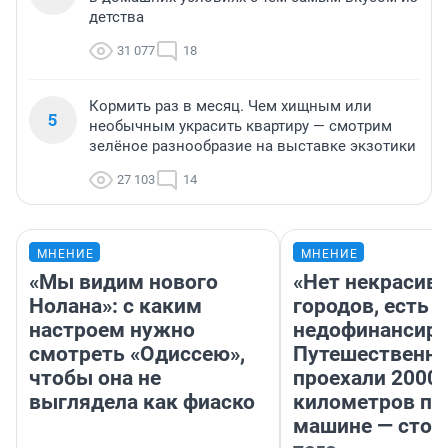
детства
31 077
18
Кормить раз в месяц. Чем хищным или
5
необычным украсить квартиру — смотрим
зелёное разнообразие на выставке экзотики
27 103
14
МНЕНИЕ
МНЕНИЕ
«Мы видим нового
«Нет некрасив
Нолана»: с каким
городов, есть
настроем нужно
недофинансиро
смотреть «Одиссею»,
Путешественн
чтобы она не
проехали 2000
выглядела как фиаско
километров по 
машине — стои