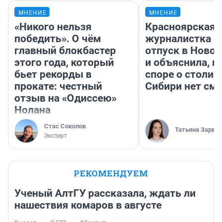
МНЕНИЕ
МНЕНИЕ
«Никого нельзя
Красноярская
победить». О чём
журналистка п
главный блокбастер
отпуск в Ново
этого года, который
и объяснила, п
бьет рекорды в
споре о столиц
прокате: честный
Сибири нет см
отзыв на «Одиссею»
Нолана
Стас Соколов
Татьяна Зарва
Эксперт
РЕКОМЕНДУЕМ
Ученый АлтГУ рассказала, ждать ли
нашествия комаров в августе