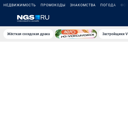
НЕДВИЖИМОСТЬ
ПРОМОКОДЫ
ЗНАКОМСТВА
ПОГОДА
ФО
Жёсткая соседская драка
Застройщики V