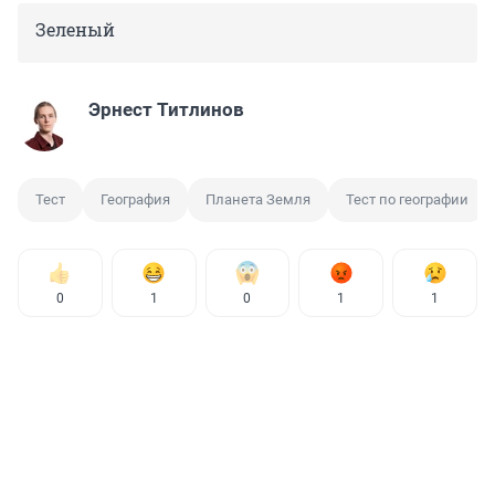
Зеленый
Эрнест Титлинов
Тест
География
Планета Земля
Тест по географии
0
1
0
1
1