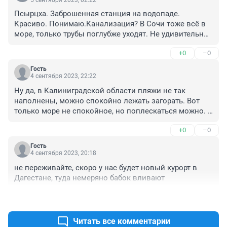
Псырцха. Заброшенная станция на водопаде. 
Красиво. Понимаю.Канализация? В Сочи тоже всё в 
море, только трубы поглубже уходят. Не удивительно, 
что на глубине 100 метров жизнь отсутствует. Один 
+0
–0
сероводород (какахи).
Гость
4 сентября 2023, 22:22
Ну да, в Калиниградской области пляжи не так 
наполнены, можно спокойно лежать загорать. Вот 
только море не спокойное, но поплескаться можно. 
Воздух +21, и вода такая же. В целом норм.
+0
–0
Гость
4 сентября 2023, 20:18
не переживайте, скоро у нас будет новый курорт в 
Дагестане, туда немеряно бабок вливают
+0
–0
Читать все комментарии