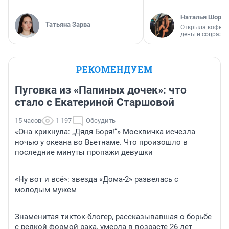
Наталья Шорох
Татьяна Зарва
Открыла кофейн
деньги соцразв
РЕКОМЕНДУЕМ
Пуговка из «Папиных дочек»: что
стало с Екатериной Старшовой
15 часов
1 197
Обсудить
«Она крикнула: „Дядя Боря!“» Москвичка исчезла
ночью у океана во Вьетнаме. Что произошло в
последние минуты пропажи девушки
«Ну вот и всё»: звезда «Дома-2» развелась с
молодым мужем
Знаменитая тикток-блогер, рассказывавшая о борьбе
с редкой формой рака, умерла в возрасте 26 лет