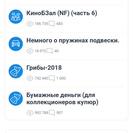
КиноБЗал (NF) (часть 6)
186 735
683
Немного о пружинах подвески.
18 972
40
Грибы-2018
742 440
1 000
Бумажные деньги (для
коллекционеров купюр)
992 788
907