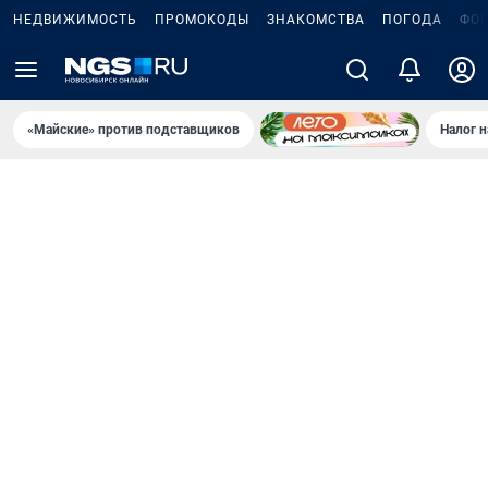
НЕДВИЖИМОСТЬ
ПРОМОКОДЫ
ЗНАКОМСТВА
ПОГОДА
ФО
«Майские» против подставщиков
Налог 