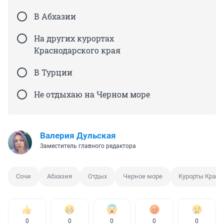
В Абхазии
На других курортах
Краснодарского края
В Турции
Не отдыхаю на Черном море
Валерия Дульская
Заместитель главного редактора
Сочи
Абхазия
Отдых
Черное море
Курорты Красн
0
0
0
0
0