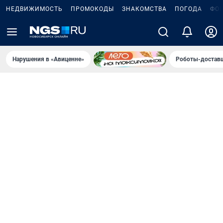
НЕДВИЖИМОСТЬ
ПРОМОКОДЫ
ЗНАКОМСТВА
ПОГОДА
ФО
Нарушения в «Авиценне»
Роботы-доставщ