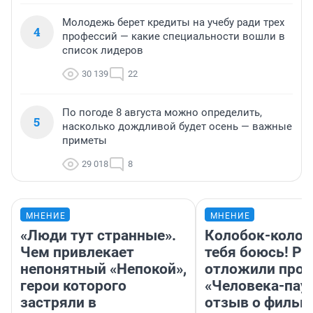
Молодежь берет кредиты на учебу ради трех
4
профессий — какие специальности вошли в
список лидеров
30 139
22
По погоде 8 августа можно определить,
5
насколько дождливой будет осень — важные
приметы
29 018
8
МНЕНИЕ
МНЕНИЕ
«Люди тут странные».
Колобок-колобо
Чем привлекает
тебя боюсь! Ра
непонятный «Непокой»,
отложили прок
герои которого
«Человека-пау
застряли в
отзыв о фильм