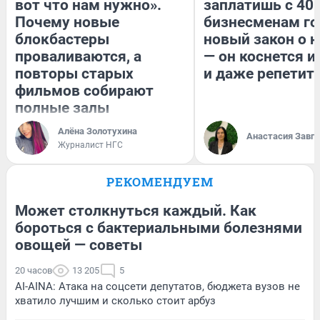
вот что нам нужно».
заплатишь с 400
Почему новые
бизнесменам го
блокбастеры
новый закон о н
проваливаются, а
— он коснется 
повторы старых
и даже репетит
фильмов собирают
полные залы
Алёна Золотухина
Анастасия Завг
Журналист НГС
РЕКОМЕНДУЕМ
Может столкнуться каждый. Как
бороться с бактериальными болезнями
овощей — советы
20 часов
13 205
5
AI-AINA: Атака на соцсети депутатов, бюджета вузов не
хватило лучшим и сколько стоит арбуз