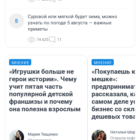
Суровой или мягкой будет зима, можно
5
узнать по погоде 5 августа — важные
приметы
74 625
11
МНЕНИЕ
МНЕНИЕ
«Игрушки больше не
«Покупаешь ко
герои истории». Чему
мешке»:
учит пятая часть
предпринимат
популярной детской
рассказала, как
франшизы и почему
самом деле ус
она полезна взрослым
бизнес со скл
дешевых това
Наталья Шорох
Мария Тищенко
Открыла кофейн