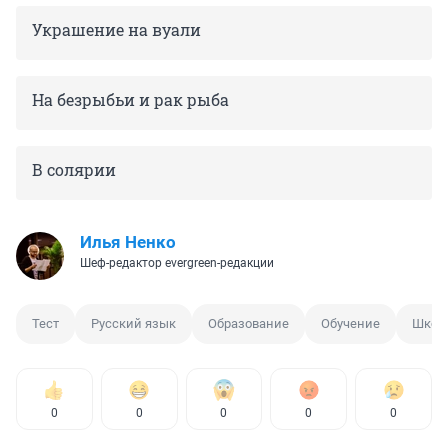
Украшение на вуали
На безрыбьи и рак рыба
В солярии
Илья Ненко
Шеф-редактор evergreen-редакции
Тест
Русский язык
Образование
Обучение
Школ
0
0
0
0
0