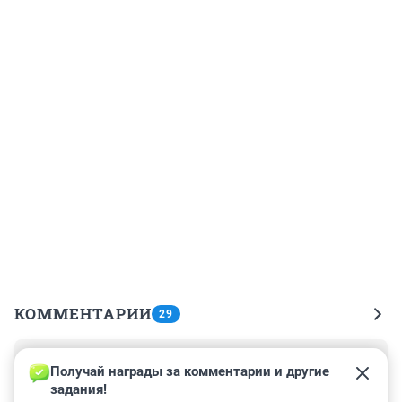
КОММЕНТАРИИ
29
Гость
28 сентября 2023, 08:52
Получай награды за комментарии и другие 
задания!
"Глаза твои как днища океанов" - надо запомнить, 