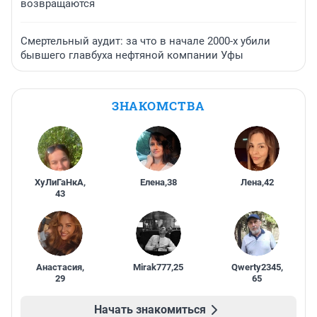
возвращаются
Смертельный аудит: за что в начале 2000-х убили
бывшего главбуха нефтяной компании Уфы
ЗНАКОМСТВА
ХуЛиГаНкА
,
Елена
,
38
Лена
,
42
43
Анастасия
,
Mirak777
,
25
Qwerty2345
,
29
65
Начать знакомиться