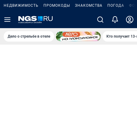
НЕДВИЖИМОСТЬ
ПРОМОКОДЫ
ЗНАКОМСТВА
ПОГОДА
ФО
Дело о стрельбе в отеле
Кто получает 13-