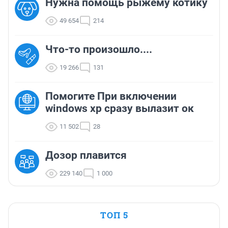
Нужна помощь рыжему котику
49 654
214
Что-то произошло....
19 266
131
Помогите При включении
windows xp сразу вылазит ок
11 502
28
Дозор плавится
229 140
1 000
ТОП 5