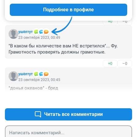
буду так говорить всем непонравившимся девушкам 
Подробнее в профиле
😁👍
+0
–0
ушёлтут
23 сентября 2023, 00:49
"В каком бы количестве вам НЕ встретился"... Фу. 
Грамотность проверять должны грамотные.
+0
–0
ушёлтут
23 сентября 2023, 00:45
"донья океанов" - бред
+0
–0
Читать все комментарии